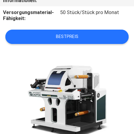
Informationen:
UNS
Versorgungsmaterial-
50 Stück/Stück pro Monat
Fähigkeit:
WERKSBESICHTIGUNG
BESTPREIS
QUALITÄTSKONTROLLE
KONTAKT
MIT
UNS
NEUIGKEITEN
RECHTSSACHEN