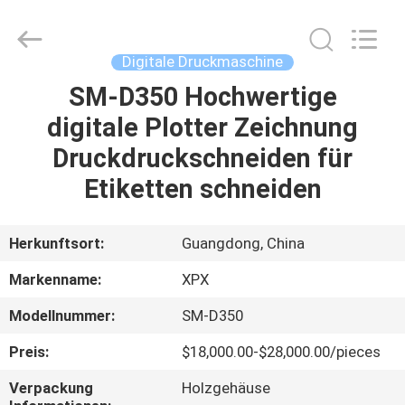
XPX
Machinery
Equipment
Co.,
Ltd..
Digitale Druckmaschine
All
Rights
Reserved.
SM-D350 Hochwertige
ZU
digitale Plotter Zeichnung
HAUSE
Druckdruckschneiden für
PRODUKTE
Etiketten schneiden
VIDEOS
Herkunftsort:
Guangdong, China
Markenname:
XPX
VR-
Modellnummer:
SM-D350
SHOW
Preis:
$18,000.00-$28,000.00/pieces
ÜBER
Verpackung
Holzgehäuse