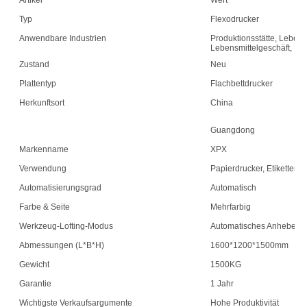
Artikel
Wert
Typ
Flexodrucker
Anwendbare Industrien
Produktionsstätte, Lebens
Lebensmittelgeschäft, Dr
Zustand
Neu
Plattentyp
Flachbettdrucker
Herkunftsort
China
Guangdong
Markenname
XPX
Verwendung
Papierdrucker, Etikettend
Automatisierungsgrad
Automatisch
Farbe & Seite
Mehrfarbig
Werkzeug-Lofting-Modus
Automatisches Anheben
Abmessungen (L*B*H)
1600*1200*1500mm
Gewicht
1500KG
Garantie
1 Jahr
Wichtigste Verkaufsargumente
Hohe Produktivität