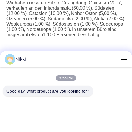
Wir haben unseren Sitz in Guangdong, China, ab 2017, 
verkaufen an den Inlandsmarkt (60,00 %), Südasien 
(12,00 %), Ostasien (10,00 %), Naher Osten (5,00 %), 
Ozeanien (5,00 %), Südamerika (2,00 %), Afrika (2,00 %), 
Westeuropa (1,00 %), Südostasien (1,00 %), Südeuropa 
(1,00 %), Nordeuropa (1,00 %). In unserem Büro sind 
insgesamt etwa 51-100 Personen beschäftigt.
2. Wie können wir Qualität garantieren?
Nikki
Immer ein Vorserienmuster vor der Massenproduktion;
Immer eine Endkontrolle vor dem Versand;
5:55 PM
Good day, what product are you looking for?
3. Was können Sie bei uns kaufen?
Stanzmaschine, Hochgeschwindigkeits-Stanzmaschine, 
Bogenschneidemaschine, Heißprägemaschine, 
Stanzmaschine