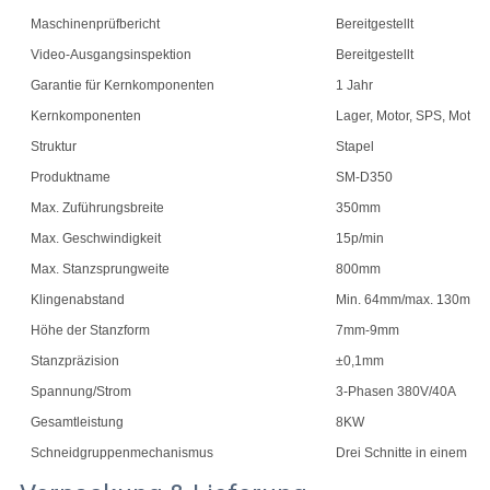
Maschinenprüfbericht
Bereitgestellt
Video-Ausgangsinspektion
Bereitgestellt
Garantie für Kernkomponenten
1 Jahr
Kernkomponenten
Lager, Motor, SPS, Motor
Struktur
Stapel
Produktname
SM-D350
Max. Zuführungsbreite
350mm
Max. Geschwindigkeit
15p/min
Max. Stanzsprungweite
800mm
Klingenabstand
Min. 64mm/max. 130mm
Höhe der Stanzform
7mm-9mm
Stanzpräzision
±0,1mm
Spannung/Strom
3-Phasen 380V/40A
Gesamtleistung
8KW
Schneidgruppenmechanismus
Drei Schnitte in einem Sa