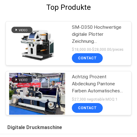
Top Produkte
SM-D350 Hochwertige
digitale Plotter
Zeichnung
Druckdruckschneiden für
$18,000.00-$28,000.00/pieces
Etiketten schneiden
CONTACT
Achtzig Prozent
Abdeckung Pantone
Farben Automatisches
Aufkleber Etikett Die
$27,300 negotiable MOQ:1
Cutter
CONTACT
Digitale Druckmaschine