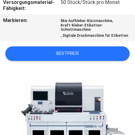
Versorgungsmaterial-
50 Stück/Stück pro Monat
UNS
Fähigkeit:
Markieren:
,
8kw Aufkleber-Kürzmaschine
WERKSBESICHTIGUNG
Kraft-Kleber-Etiketten-
Schnittmaschine
,
Digitale Druckmaschine für Etiketten
QUALITÄTSKONTROLLE
BESTPREIS
KONTAKT
MIT
UNS
NEUIGKEITEN
RECHTSSACHEN