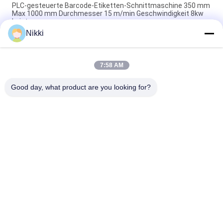
PLC-gesteuerte Barcode-Etiketten-Schnittmaschine 350 mm
Max 1000 mm Durchmesser 15 m/min Geschwindigkeit 8kw
Leistung
Nikki
400m/min Max-Speed Die Cutting Sticker Label Maker für
hohe Präzision und Effizienz
7:58 AM
Maximaler Wickeldurchmesser 1000 mm Barcode-Etiketten-
Druckschneidemaschine mit PLC-Steuerung
Good day, what product are you looking for?
Beliebte Kategorien
Alle
Stempelschneidene 
Rotationsstanzmaschine
Flachbettmaschine
Stempelschneidene 
Digitale 
Maschine Laser-
Druckmaschine
Aufklebers
Digitale 
Seidendruckmaschine
Verzierungsmaschine