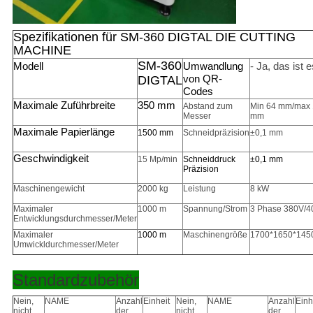
Spezifikationen für SM-360 DIGTAL DIE CUTTING
MACHINE
SM-360
Modell
Umwandlung
- Ja, das ist e
von QR-
DIGTAL
Codes
Maximale Zuführbreite
350 mm
Abstand zum
Min 64 mm/max
Messer
mm
Maximale Papierlänge
1500 mm
Schneidpräzision
±0,1 mm
Geschwindigkeit
15 Mp/min
Schneiddruck
±0,1 mm
Präzision
Maschinengewicht
2000 kg
Leistung
8 kW
Maximaler
1000 m
Spannung/Strom
3 Phase 380V/4
Entwicklungsdurchmesser/Meter
Maximaler
1000 m
Maschinengröße
1700*1650*14
Umwickldurchmesser/Meter
Standardzubehör
Nein,
NAME
Anzahl
Einheit
Nein,
NAME
Anzahl
Einh
nicht
der
nicht
der