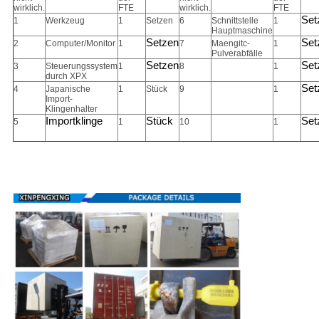
wirklich.
FTE
wirklich.
FTE
Set
1
Werkzeug
1
Setzen
6
Schnittstelle
1
Hauptmaschine
Setzen
Set
2
Computer/Monitor
1
7
Maengitc-
1
Pulverabfälle
Setzen
Set
3
Steuerungssystem
1
8
1
durch XPX
Set
4
Japanische
1
Stück
9
1
Import-
Klingenhalter
Importklinge
Stück
Set
5
1
10
1