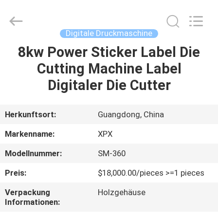
XPX
Machinery
Equipment
Co.,
Ltd..
Digitale Druckmaschine
All
Rights
Reserved.
8kw Power Sticker Label Die
ZU
Cutting Machine Label
HAUSE
Digitaler Die Cutter
PRODUKTE
Herkunftsort:
Guangdong, China
VIDEOS
Markenname:
XPX
Modellnummer:
SM-360
VR-
Preis:
$18,000.00/pieces >=1 pieces
SHOW
Verpackung
Holzgehäuse
Informationen:
ÜBER