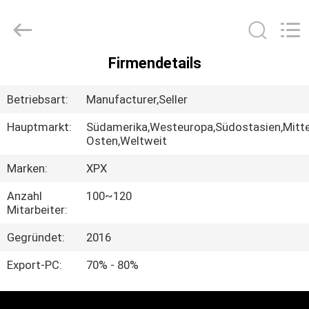
XPX
Machinery
Equipment
Co.,
Ltd..
All
Rights
Firmendetails
Reserved.
ZU
HAUSE
Betriebsart:
Manufacturer,Seller
Hauptmarkt:
Südamerika,Westeuropa,Südostasien,Mitte
PRODUKTE
Osten,Weltweit
Marken:
XPX
VIDEOS
Anzahl
100~120
Mitarbeiter:
VR-
Gegründet:
2016
SHOW
Export-PC:
70% - 80%
ÜBER