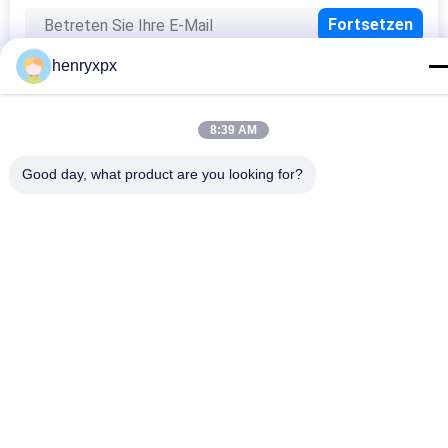
henryxpx
8:39 AM
Beliebte Kategorien
Alle
Good day, what product are you looking for?
Stempelschneidene 
Rotationsstanzmaschine
Flachbettmaschine
Stempelschneidene 
Digitale 
Maschine Laser-
Druckmaschine
Aufklebers
Digitale 
Seidendruckmaschine
Verzierungsmaschine
Flexo-
Kombinationsmaschine