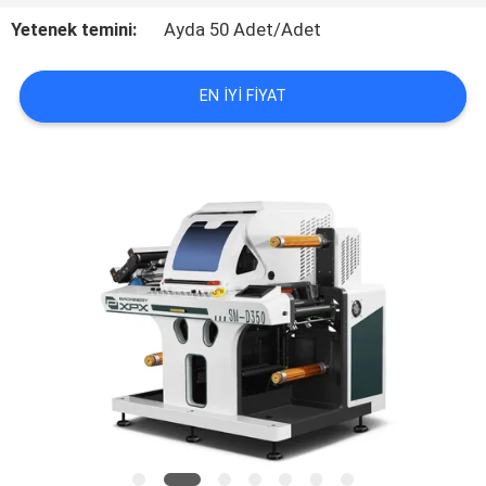
Yetenek temini:
Ayda 50 Adet/Adet
FABRIKA
TURU
EN IYI FIYAT
KALITE
KONTROLÜ
BIZIMLE
İLETIŞIM
HABERLER
VAKALAR