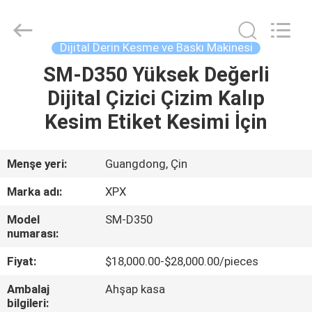
Shenzhen
XPX
Machinery
Equipment
Co.,
Dijital Derin Kesme ve Baskı Makinesi
Ltd..
All
SM-D350 Yüksek Değerli
EVDE
Rights
Reserved.
Dijital Çizici Çizim Kalıp
ÜRÜN
Kesim Etiket Kesimi İçin
VIDEOLAR
Menşe yeri:
Guangdong, Çin
Marka adı:
XPX
VR
Model
SM-D350
GÖSTERISI
numarası:
Fiyat:
$18,000.00-$28,000.00/pieces
BIZIM
Ambalaj
Ahşap kasa
HAKKIMIZDA
bilgileri: