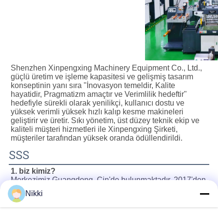
Shenzhen Xinpengxing Machinery Equipment Co., Ltd., 
güçlü üretim ve işleme kapasitesi ve gelişmiş tasarım 
konseptinin yanı sıra "İnovasyon temeldir, Kalite 
hayatidir, Pragmatizm amaçtır ve Verimlilik hedeftir" 
hedefiyle sürekli olarak yenilikçi, kullanıcı dostu ve 
yüksek verimli yüksek hızlı kalıp kesme makineleri 
geliştirir ve üretir. Sıkı yönetim, üst düzey teknik ekip ve 
kaliteli müşteri hizmetleri ile Xinpengxing Şirketi, 
müşteriler tarafından yüksek oranda ödüllendirildi.
SSS
1. biz kimiz?
Merkezimiz Guangdong, Çin'de bulunmaktadır, 2017'den 
itibaren İç Pazara (%60,00), Güney Asya'ya (%12,00), 
Nikki
Doğu Asya'ya (%10,00), Orta Doğu'ya (%5,00), 
Okyanusya'ya (%5,00), Güney Amerika'ya (%2,00), 
Afrika'ya (%2,00), Batı Avrupa'ya (%1,00), Güneydoğu'ya 