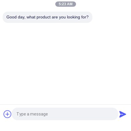
satış yapıyoruz. Asya (%1,00), Güney Avrupa (%1,00), 
5:23 AM
Kuzey Avrupa (%1,00). Ofisimizde toplam 51-100 
civarında kişi var.
Good day, what product are you looking for?
2. Kaliteyi nasıl garanti edebiliriz?
Seri üretimden önce her zaman üretim öncesi numune;
Sevkiyattan önce her zaman son Muayene;
3. Bizden ne satın alabilirsiniz?
Kalıp kesme makinası, yüksek hızlı kalıp kesme 
makinası, sac kesme makinası, sıcak damgalama 
makinası, kalıp kesici
4. Neden diğer tedarikçilerden değil de bizden satın 
almalısınız?
Şirketimiz, Unwinder-ana makine-Sarıcı bağlantı kontrol 
Teklif isteği
sisteminin Ar-Ge'sinde öncü olmak, yapışkan etiket sıcak 
damgalama ve kalıp kesme endüstrisi için yeni bir çağa 
öncülük etmek, 25000 kez / saat, 70 m / dak yüksek hız 