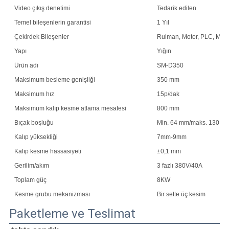
Video çıkış denetimi
Tedarik edilen
Temel bileşenlerin garantisi
1 Yıl
Çekirdek Bileşenler
Rulman, Motor, PLC, Moto
Yapı
Yığın
Ürün adı
SM-D350
Maksimum besleme genişliği
350 mm
Maksimum hız
15p/dak
Maksimum kalıp kesme atlama mesafesi
800 mm
Bıçak boşluğu
Min. 64 mm/maks. 130 m
Kalıp yüksekliği
7mm-9mm
Kalıp kesme hassasiyeti
±0,1 mm
Gerilim/akım
3 fazlı 380V/40A
Toplam güç
8KW
Kesme grubu mekanizması
Bir sette üç kesim
Paketleme ve Teslimat