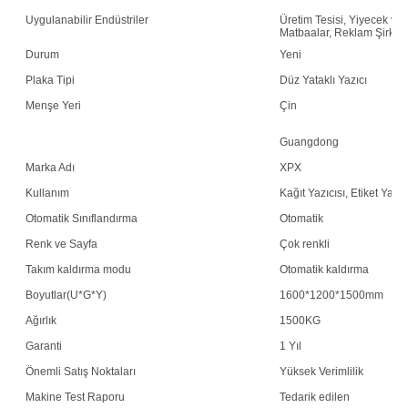
Uygulanabilir Endüstriler
Üretim Tesisi, Yiyecek ve
Matbaalar, Reklam Şirketi
Durum
Yeni
Plaka Tipi
Düz Yataklı Yazıcı
Menşe Yeri
Çin
Guangdong
Marka Adı
XPX
Kullanım
Kağıt Yazıcısı, Etiket Yazıc
Otomatik Sınıflandırma
Otomatik
Renk ve Sayfa
Çok renkli
Takım kaldırma modu
Otomatik kaldırma
Boyutlar(U*G*Y)
1600*1200*1500mm
Ağırlık
1500KG
Garanti
1 Yıl
Önemli Satış Noktaları
Yüksek Verimlilik
Makine Test Raporu
Tedarik edilen