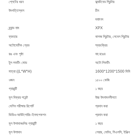
প্লেটের ধরন
ফ্ল্যাটবেড প্রিন্টার
উৎপত্তিস্থল
চীন
গুয়াংডং
ব্র্যান্ড নাম
XPX
ব্যবহার
কাগজ প্রিন্টার, লেবেল প্রিন্টার
অটোমেটিক গ্রেড
স্বয়ংক্রিয়
রঙ এবং পৃষ্ঠা
বহু রঙের
টুল লফটিং মোড
অটো লিফটিং
মাত্রা ((L*W*H)
1600*1200*1500 মিমি
ওজন
১৫০০ কেজি
গ্যারান্টি
১ বছর
মূল বিক্রয় পয়েন্ট
উচ্চ উৎপাদনশীলতা
মেশিন পরীক্ষার রিপোর্ট
প্রদান করা
ভিডিও-আউটগোয়িং-ইনসপেকশন
প্রদান করা
মূল উপাদানগুলির গ্যারান্টি
১ বছর
মূল উপাদান
লেয়ার, মোটর, পিএলসি, ইঞ্জিন