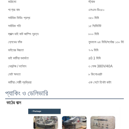
কাঠামো
স্ট্যাক
পণ্যের নাম
এসএম-ডি৩৫০
সর্বাধিক ফিডিং প্রস্থ
৩৫০ মিমি
সর্বাধিক গতি
১৫ পি/মিনিট
ম্যাক্স ডাই কাট জাম্পিং দূরত্ব
৮০০ মিমি
ব্লেডের ফাঁক
ন্যূনতম ৬৪ মিমি/সর্বোচ্চ ১৩০ মিমি
ডাইয়ের উচ্চতা
৭-৯ মিমি
ডাই কাটিয়া যথার্থতা
±0.1 মিমি
ভোল্টেজ / বর্তমান
৩ ফেজ 380V/40A
মোট ক্ষমতা
৮ কিলোওয়াট
কাটিয়া গোষ্ঠী প্রক্রিয়া
এক সেটে তিনটা কাটা
প্যাকিং ও ডেলিভারি
কাঠের বাক্স