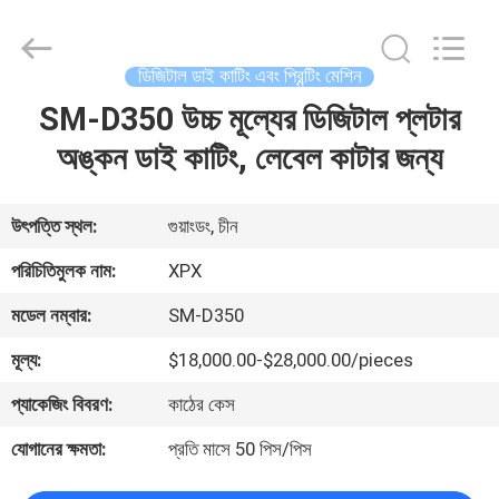
Shenzhen
XPX
Machinery
Equipment
Co.,
ডিজিটাল ডাই কাটিং এবং প্রিন্টিং মেশিন
Ltd..
All
Rights
SM-D350 উচ্চ মূল্যের ডিজিটাল প্লটার
বাড়ি
Reserved.
অঙ্কন ডাই কাটিং, লেবেল কাটার জন্য
পণ্য
উৎপত্তি স্থল:
গুয়াংডং, চীন
ভিডিও
পরিচিতিমুলক নাম:
XPX
মডেল নম্বার:
SM-D350
ভিআর
মূল্য:
$18,000.00-$28,000.00/pieces
শো
প্যাকেজিং বিবরণ:
কাঠের কেস
আমাদের
যোগানের ক্ষমতা:
প্রতি মাসে 50 পিস/পিস
সম্বন্ধে