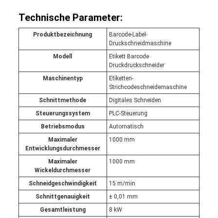
Technische Parameter:
Produktbezeichnung
Barcode-Label-
Druckschneidmaschine
Modell
Etikett Barcode
Druckdruckschneider
Maschinentyp
Etiketten-
Strichcodeschneidemaschine
Schnittmethode
Digitales Schneiden
Steuerungssystem
PLC-Steuerung
Betriebsmodus
Automatisch
Maximaler
1000 mm
Entwicklungsdurchmesser
Maximaler
1000 mm
Wickeldurchmesser
Schneidgeschwindigkeit
15 m/min
Schnittgenauigkeit
± 0,01 mm
Gesamtleistung
8 kW