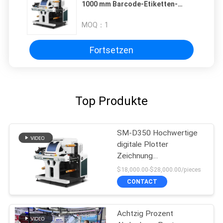
1000 mm Barcode-Etiketten-
Druckschneidemaschine mit PLC-
Steuerung
MOQ：
1
Fortsetzen
Top Produkte
SM-D350 Hochwertige
digitale Plotter
Zeichnung
Druckdruckschneiden für
$18,000.00-$28,000.00/pieces
Etiketten schneiden
CONTACT
Achtzig Prozent