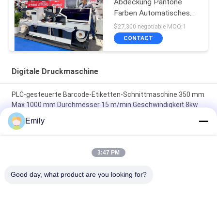
Abdeckung Pantone
Farben Automatisches
Aufkleber Etikett Die
$27,300 negotiable MOQ:1
Cutter
CONTACT
Digitale Druckmaschine
PLC-gesteuerte Barcode-Etiketten-Schnittmaschine 350 mm
Max 1000 mm Durchmesser 15 m/min Geschwindigkeit 8kw
Leistung
Emily
400m/min Max-Speed Die Cutting Sticker Label Maker für
hohe Präzision und Effizienz
3:47 PM
Maximaler Wickeldurchmesser 1000 mm Barcode-Etiketten-
Good day, what product are you looking for?
Druckschneidemaschine mit PLC-Steuerung
Beliebte Kategorien
Alle