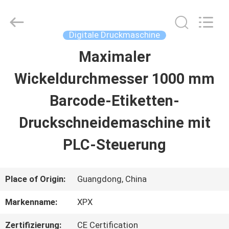
XPX
Machinery
Equipment
Co.,
Digitale Druckmaschine
Ltd..
All
Maximaler
ZU
Rights
Reserved.
Wickeldurchmesser 1000 mm
HAUSE
Barcode-Etiketten-
PRODUKTE
Druckschneidemaschine mit
PLC-Steuerung
VIDEOS
Place of Origin:
Guangdong, China
VR-
Markenname:
XPX
SHOW
Zertifizierung:
CE Certification