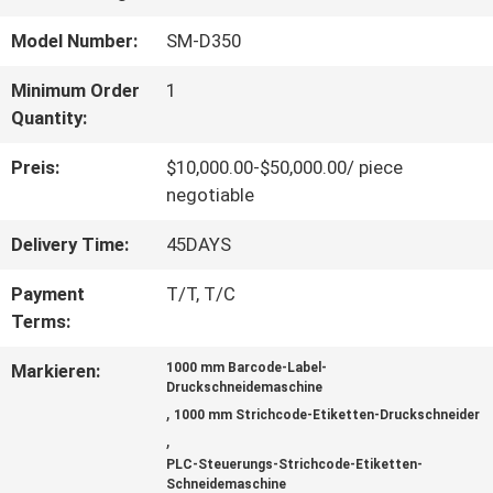
ÜBER
Model Number:
SM-D350
UNS
Minimum Order
1
Quantity:
WERKSBESICHTIGUNG
Preis:
$10,000.00-$50,000.00/ piece
negotiable
QUALITÄTSKONTROLLE
Delivery Time:
45DAYS
Payment
T/T, T/C
Terms:
KONTAKT
Markieren:
1000 mm Barcode-Label-
MIT
Druckschneidemaschine
,
1000 mm Strichcode-Etiketten-Druckschneider
UNS
,
PLC-Steuerungs-Strichcode-Etiketten-
Schneidemaschine