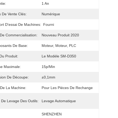
tie:
1 An
s De Vente Clés:
Numérique
rt D'essai De Machines:
Fourni
De Commercialisation:
Nouveau Produit 2020
osants De Base:
Moteur, Moteur, PLC
u Produit:
Le Modèle SM-D350
se Maximale:
15p/min
sion De Découpe:
±0,1mm
e De La Machine:
Pour Les Pièces De Rechange
De Levage Des Outils:
Levage Automatique
SHENZHEN