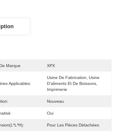
iption
De Marque
XPX
Usine De Fabrication, Usine 
tries Applicables:
D'aliments Et De Boissons, 
Imprimerie
tion:
Nouveau
matisé:
Oui
sion(L*L*H):
Pour Les Pièces Détachées: