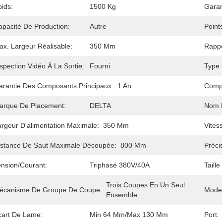
ids:
1500 Kg
Garan
apacité De Production:
Autre
Point
ax. Largeur Réalisable:
350 Mm
Rappo
spection Vidéo À La Sortie:
Fourni
Type 
arantie Des Composants Principaux:
1 An
Comp
arque De Placement:
DELTA
Nom D
argeur D'alimentation Maximale:
350 Mm
Vites
istance De Saut Maximale Découpée:
800 Mm
Préci
ension/courant:
Triphasé 380V/40A
Taill
Trois Coupes En Un Seul 
écanisme De Groupe De Coupe:
Mode 
Ensemble
cart De Lame:
Min 64 Mm/max 130 Mm
Port: