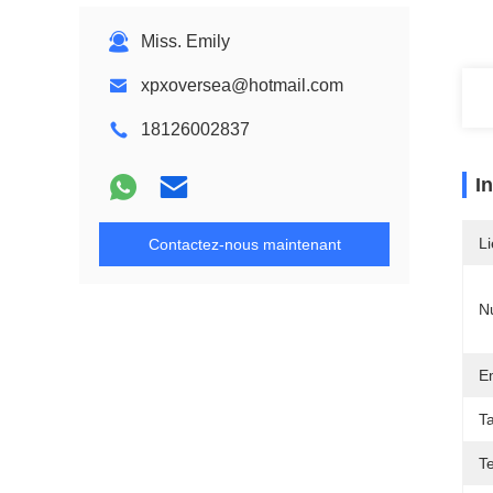
Miss. Emily
xpxoversea@hotmail.com
18126002837
I
Li
Contactez-nous maintenant
N
E
T
T