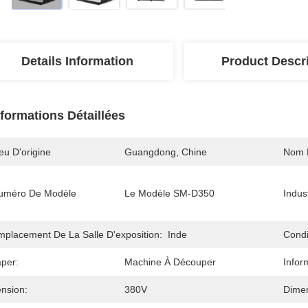
Details Information
Product Descr
nformations Détaillées
eu D'origine
Guangdong, Chine
Nom 
uméro De Modèle
Le Modèle SM-D350
Indus
mplacement De La Salle D'exposition:
Inde
Condi
aper:
Machine À Découper
Infor
ension:
380V
Dimen