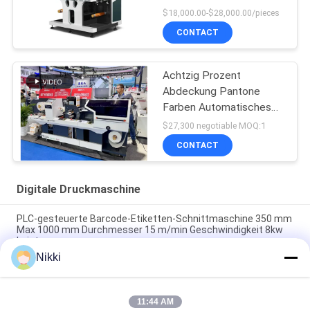
Druckdruckschneiden für
$18,000.00-$28,000.00/pieces
Etiketten schneiden
CONTACT
Achtzig Prozent
Abdeckung Pantone
Farben Automatisches
Aufkleber Etikett Die
$27,300 negotiable MOQ:1
Cutter
CONTACT
Digitale Druckmaschine
PLC-gesteuerte Barcode-Etiketten-Schnittmaschine 350 mm
Max 1000 mm Durchmesser 15 m/min Geschwindigkeit 8kw
Leistung
Nikki
400m/min Max-Speed Die Cutting Sticker Label Maker für
hohe Präzision und Effizienz
11:44 AM
Maximaler Wickeldurchmesser 1000 mm Barcode-Etiketten-