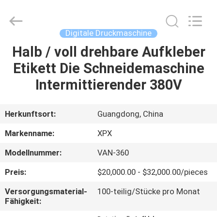
XPX
Machinery
Equipment
Co.,
Ltd..
Digitale Druckmaschine
All
Rights
Reserved.
Halb / voll drehbare Aufkleber
ZU
Etikett Die Schneidemaschine
HAUSE
Intermittierender 380V
PRODUKTE
Herkunftsort:
Guangdong, China
VIDEOS
Markenname:
XPX
Modellnummer:
VAN-360
VR-
Preis:
$20,000.00 - $32,000.00/pieces
SHOW
Versorgungsmaterial-
100-teilig/Stücke pro Monat
Fähigkeit:
ÜBER