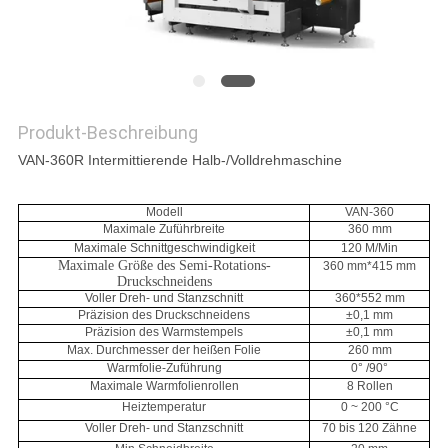
SITEMAP
DATENSCHUTZRICHTLINIE
Produkt-Beschreibung
VAN-360R Intermittierende Halb-/Volldrehmaschine
Modell
VAN-360
Maximale Zuführbreite
360 mm
Maximale Schnittgeschwindigkeit
120 M/Min
Maximale Größe des Semi-Rotations-
360 mm*415 mm
Druckschneidens
Voller Dreh- und Stanzschnitt
360*552 mm
Präzision des Druckschneidens
±0,1 mm
Präzision des Warmstempels
±0,1 mm
Max. Durchmesser der heißen Folie
260 mm
Warmfolie-Zuführung
0° /90°
Maximale Warmfolienrollen
8 Rollen
Heiztemperatur
0 ~ 200 °C
Voller Dreh- und Stanzschnitt
70 bis 120 Zähne