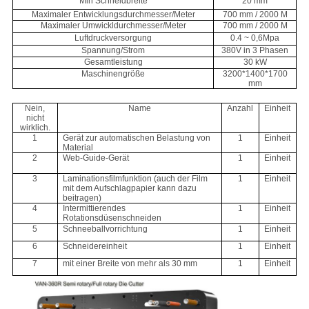
Min Schneidbreite
20 mm
Maximaler Entwicklungsdurchmesser/Meter
700 mm / 2000 M
Maximaler Umwickldurchmesser/Meter
700 mm / 2000 M
Luftdruckversorgung
0.4 ~ 0,6Mpa
Spannung/Strom
380V in 3 Phasen
Gesamtleistung
30 kW
Maschinengröße
3200*1400*1700
mm
Nein,
Name
Anzahl
Einheit
nicht
wirklich.
1
Gerät zur automatischen Belastung von
1
Einheit
Material
2
Web-Guide-Gerät
1
Einheit
3
Laminationsfilmfunktion (auch der Film
1
Einheit
mit dem Aufschlagpapier kann dazu
beitragen)
4
Intermittierendes
1
Einheit
Rotationsdüsenschneiden
5
Schneeballvorrichtung
1
Einheit
6
Schneidereinheit
1
Einheit
7
mit einer Breite von mehr als 30 mm
1
Einheit