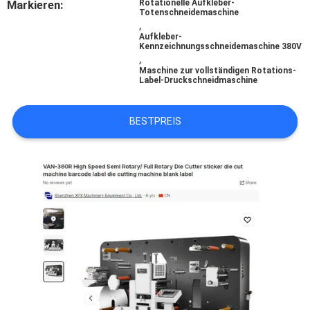
Markieren:
Rotationelle Aufkleber-
UNS
Totenschneidemaschine
,
Aufkleber-
Kennzeichnungsschneidemaschine 380V
WERKSBESICHTIGUNG
,
Maschine zur vollständigen Rotations-
Label-Druckschneidmaschine
QUALITÄTSKONTROLLE
BESTPREIS
KONTAKT
MIT
UNS
NEUIGKEITEN
RECHTSSACHEN