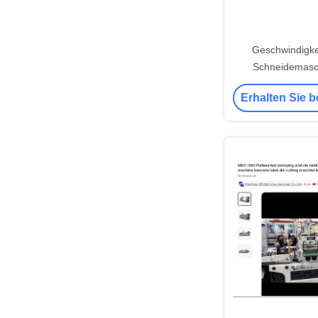
Geschwindigkei
Schneidemasc
gesteuerte Barcod
Erhalten Sie b
Cutter 35