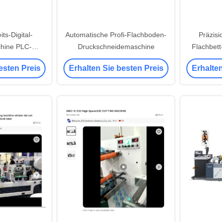
ts-Digital-
Automatische Profi-Flachboden-
Präzis
hine PLC-
Druckschneidemaschine
Flachbett
e-Etikette Die
esten Preis
Erhalten Sie besten Preis
Erhalten
0mm Max