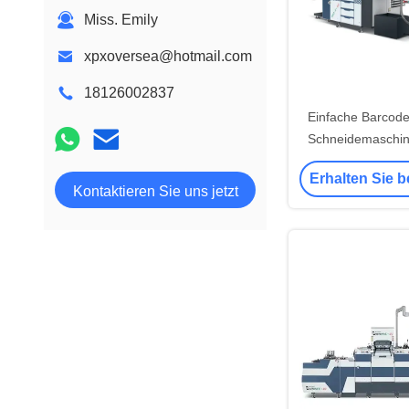
Miss. Emily
xpxoversea@hotmail.com
18126002837
Einfache Barcode-
Schneidemaschine
PLC-Steu
Erhalten Sie b
Kontaktieren Sie uns jetzt