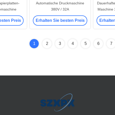
pierplatten-
Automatische Druckmaschine
Dauerhafte
emaschine
380V / 32A
Maschine 
Sch
esten Preis
Erhalten Sie besten Preis
Erhalten
1
2
3
4
5
6
7