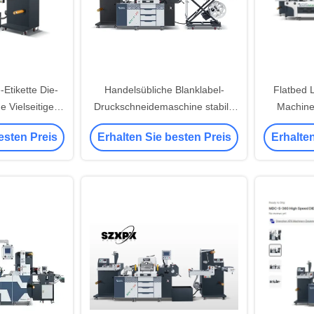
Etikette Die-
Handelsübliche Blanklabel-
Flatbed L
 Vielseitiges
Druckschneidemaschine stabile
Machine
erung
Leistung
Cu
esten Preis
Erhalten Sie besten Preis
Erhalten