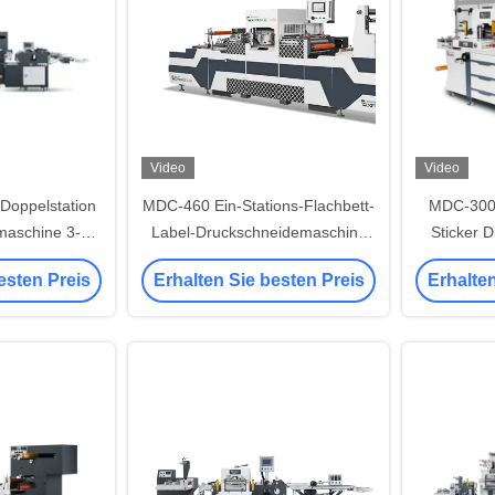
Video
Video
Doppelstation
MDC-460 Ein-Stations-Flachbett-
MDC-300 
maschine 3-
Label-Druckschneidemaschine
Sticker 
en
mit Umdreher
Sc
esten Preis
Erhalten Sie besten Preis
Erhalten