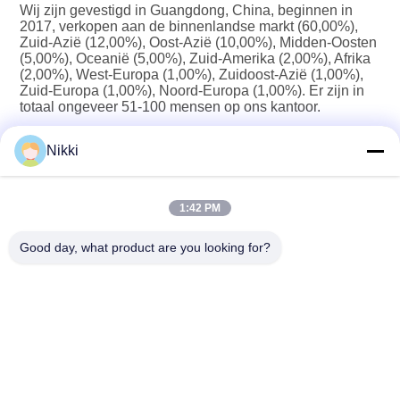
Wij zijn gevestigd in Guangdong, China, beginnen in 
2017, verkopen aan de binnenlandse markt (60,00%), 
Zuid-Azië (12,00%), Oost-Azië (10,00%), Midden-Oosten 
(5,00%), Oceanië (5,00%), Zuid-Amerika (2,00%), Afrika 
(2,00%), West-Europa (1,00%), Zuidoost-Azië (1,00%), 
Zuid-Europa (1,00%), Noord-Europa (1,00%). Er zijn in 
totaal ongeveer 51-100 mensen op ons kantoor.
Nikki
2. hoe kunnen we kwaliteit garanderen?
Altijd een pre-productie sample vóór massaproductie;
1:42 PM
Altijd eindinspectie vóór verzending;
Good day, what product are you looking for?
3. wat kunt u bij ons kopen?
Stansmachine, snelle stansmachine, velsnijmachine, 
warmtepersmachine, stansmachine