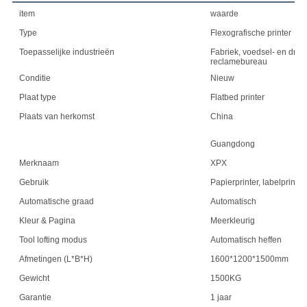
item
waarde
Type
Flexografische printer
Toepasselijke industrieën
Fabriek, voedsel- en drank
reclamebureau
Conditie
Nieuw
Plaat type
Flatbed printer
Plaats van herkomst
China
Guangdong
Merknaam
XPX
Gebruik
Papierprinter, labelprinter
Automatische graad
Automatisch
Kleur & Pagina
Meerkleurig
Tool lofting modus
Automatisch heffen
Afmetingen (L*B*H)
1600*1200*1500mm
Gewicht
1500KG
Garantie
1 jaar