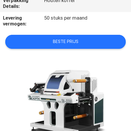
Verpakking
Houten koffer
Details:
FABRIEKSTOCHT
Levering
50 stuks per maand
vermogen:
KWALITEITSCONTROLE
BESTE PRIJS
NEEM
CONTACT
MET
ONS
OP
NIEUWS
GEVALLEN