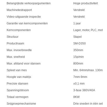
Belangrijkste verkoopargumenten
Hoge productiviteit
Machinetestrapport
Verstrekt
Video-uitgaande inspectie
Verstrekt
Garantie van kerncomponenten
1 jaar
Kerncomponenten
Lager, motor, PLC, motor
Structuur
Stapel
Productnaam
SM-D350
Max. invoerbreedte
350mm
Max. snelheid
15p/min
Max. afstand voor stansen
800mm
Spleet van mes
Min. 64mm/max. 130mm
Hoogte van matrijs
7mm-9mm
Precisie stansen
±0,1 mm
Spanning/stroom
3-fase 380V/40A
Totaal vermogen
8KW
Snijgroepmechanisme
Drie sneden in één set