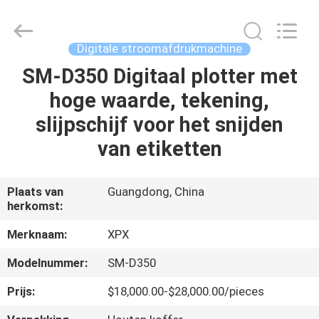
XPX
Machinery
Equipment
Co.,
Ltd..
Digitale stroomafdrukmachine
All
Rights
Reserved.
SM-D350 Digitaal plotter met
HUIS
hoge waarde, tekening,
PRODUCTEN
slijpschijf voor het snijden
van etiketten
VIDEO'S
Plaats van
Guangdong, China
herkomst:
VR-
SHOW
Merknaam:
XPX
Modelnummer:
SM-D350
OVER
Prijs:
$18,000.00-$28,000.00/pieces
ONS