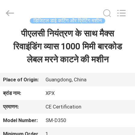
2026
Shenzhen
XPX
Machinery
डिजिटल डाई कटिंग और प्रिंटिंग मशीन
Equipment
Co.,
पीएलसी नियंत्रण के साथ मैक्स
घर
Ltd..
All
Rights
रिवाइंडिंग व्यास 1000 मिमी बारकोड
Reserved.
उत्पाद
लेबल मरने काटने की मशीन
वीडियो
Place of Origin:
Guangdong, China
ब्रांड नाम:
XPX
वी.आर.
प्रमाणन:
CE Certification
शो
Model Number:
SM-D350
हमारे
Minimum Order
1