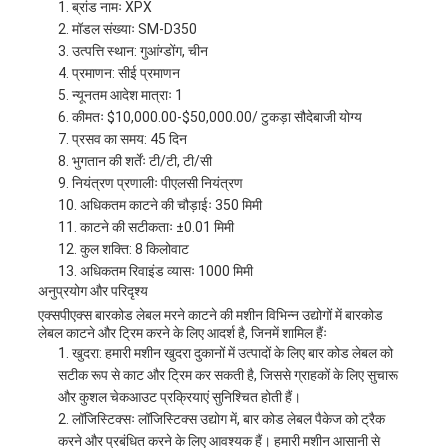
ब्रांड नामः XPX
मॉडल संख्याः SM-D350
उत्पत्ति स्थान: गुआंग्डोंग, चीन
प्रमाणन: सीई प्रमाणन
न्यूनतम आदेश मात्राः 1
कीमतः $10,000.00-$50,000.00/ टुकड़ा सौदेबाजी योग्य
प्रसव का समय: 45 दिन
भुगतान की शर्तेंः टी/टी, टी/सी
नियंत्रण प्रणालीः पीएलसी नियंत्रण
अधिकतम काटने की चौड़ाईः 350 मिमी
काटने की सटीकताः ±0.01 मिमी
कुल शक्ति: 8 किलोवाट
अधिकतम रिवाइंड व्यासः 1000 मिमी
अनुप्रयोग और परिदृश्य
एक्सपीएक्स बारकोड लेबल मरने काटने की मशीन विभिन्न उद्योगों में बारकोड
लेबल काटने और ट्रिम करने के लिए आदर्श है, जिनमें शामिल हैंः
खुदरा: हमारी मशीन खुदरा दुकानों में उत्पादों के लिए बार कोड लेबल को
सटीक रूप से काट और ट्रिम कर सकती है, जिससे ग्राहकों के लिए सुचारू
और कुशल चेकआउट प्रक्रियाएं सुनिश्चित होती हैं।
लॉजिस्टिक्सः लॉजिस्टिक्स उद्योग में, बार कोड लेबल पैकेज को ट्रैक
करने और प्रबंधित करने के लिए आवश्यक हैं। हमारी मशीन आसानी से