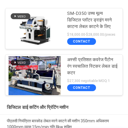
SM-D350 उच्च मूल्य
डिजिटल प्लॉटर ड्राइंग मरने
काटना लेबल काटने के लिए
$18,000.00-$28,000.00/pieces
CONTACT
अस्सी प्रतिशत कवरेज पैंटोन
रंग स्वचालित स्टिकर लेबल डाई
कटर
$27,300 negotiable MOQ:1
CONTACT
डिजिटल डाई कटिंग और प्रिंटिंग मशीन
पीएलसी नियंत्रित बारकोड लेबल मरने काटने की मशीन 350mm अधिकतम
1000mm व्यास 15m/min गति 8kw शक्ति