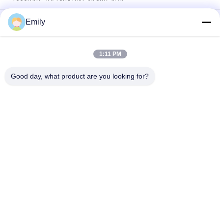
उच्च परिशुद्धता और दक्षता के लिए 400m/min मैक्स स्पीड डाई कटिंग स्टिकर लेबल
Emily
निर्माता
पीएलसी नियंत्रण के साथ मैक्स रिवाइंडिंग व्यास 1000 मिमी बारकोड लेबल मरने
1:11 PM
काटने की मशीन
Good day, what product are you looking for?
लोकप्रिय श्रेणियां
सभी
फ्लैटबेड मर काटने की 
रोटरी मर काटने की मशीन
मशीन
लेजर लेबल डाई कटिंग 
डिजिटल डाई कटिंग और 
मशीन
प्रिंटिंग मशीन
डिजिटल सजावट मशीन
रेशम मुद्रण मशीन