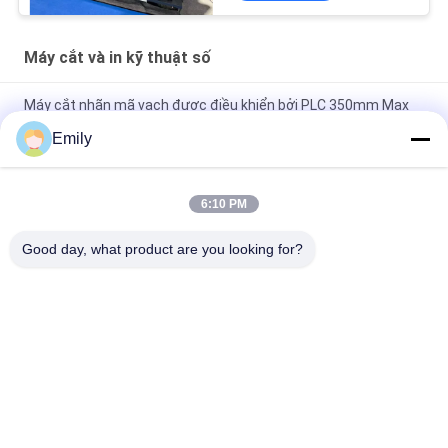
Máy cắt và in kỹ thuật số
Máy cắt nhãn mã vạch được điều khiển bởi PLC 350mm Max
1000mm Diameter 15m/min Speed 8kw Power
Emily
400m/min Max Speed Die Cutting Sticker Label Maker cho độ
chính xác và hiệu quả cao
6:10 PM
Max Rewinding Diameter 1000mm Máy cắt dán nhãn mã vạch
Good day, what product are you looking for?
với điều khiển PLC
Danh mục phổ biến
Tất cả
các
Máy Cắt Bế Phẳng
Máy Cắt Bế Quay