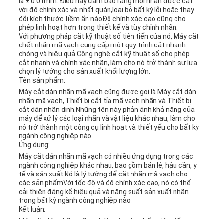
là ± 0.01mm. Điều này đảm bảo rằng mỗi nhãn được cắt
với độ chính xác và nhất quán,loại bỏ bất kỳ lỗi hoặc thay
đổi kích thước tiềm ẩn nàoĐộ chính xác cao cũng cho
phép linh hoạt hơn trong thiết kế và tùy chỉnh nhãn.
CHÍNH
Với phương pháp cắt kỹ thuật số tiên tiến của nó, Máy cắt
chết nhãn mã vạch cung cấp một quy trình cắt nhanh
SÁCH
chóng và hiệu quả.Công nghệ cắt kỹ thuật số cho phép
cắt nhanh và chính xác nhãn, làm cho nó trở thành sự lựa
BẢO
chọn lý tưởng cho sản xuất khối lượng lớn.
Tên sản phẩm:
MẬT
Máy cắt dán nhãn mã vạch cũng được gọi là Máy cắt dán
nhãn mã vạch, Thiết bị cắt tỉa mã vạch nhãn và Thiết bị
cắt dán nhãn dính.Những tên này phản ánh khả năng của
máy để xử lý các loại nhãn và vật liệu khác nhau, làm cho
nó trở thành một công cụ linh hoạt và thiết yếu cho bất kỳ
ngành công nghiệp nào.
Ứng dụng:
Máy cắt dán nhãn mã vạch có nhiều ứng dụng trong các
ngành công nghiệp khác nhau, bao gồm bán lẻ, hậu cần, y
tế và sản xuất.Nó là lý tưởng để cắt nhãn mã vạch cho
các sản phẩmVới tốc độ và độ chính xác cao, nó có thể
cải thiện đáng kể hiệu quả và năng suất sản xuất nhãn
trong bất kỳ ngành công nghiệp nào.
Kết luận: