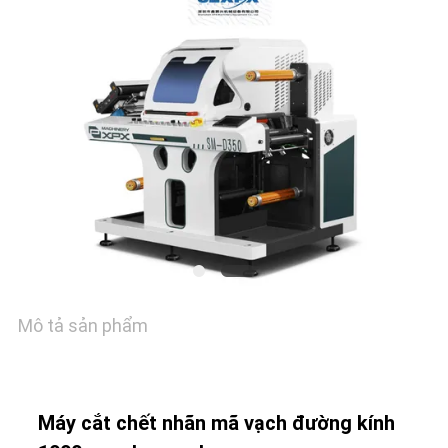
KIỂM
SOÁT
CHẤT
LƯỢNG
LIÊN
HỆ
VỚI
Mô tả sản phẩm
CHÚNG
TÔI
Máy cắt chết nhãn mã vạch đường kính