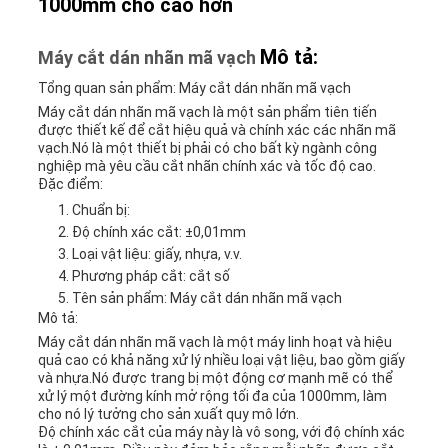
1000mm cho cao hơn
TIN
Mô tả:
Máy cắt dán nhãn mã vạch
TỨC
Tổng quan sản phẩm: Máy cắt dán nhãn mã vạch
Máy cắt dán nhãn mã vạch là một sản phẩm tiên tiến
được thiết kế để cắt hiệu quả và chính xác các nhãn mã
CÁC
vạch.Nó là một thiết bị phải có cho bất kỳ ngành công
nghiệp mà yêu cầu cắt nhãn chính xác và tốc độ cao.
Đặc điểm:
TRƯỜNG
Chuẩn bị:
HỢP
Độ chính xác cắt: ±0,01mm
Loại vật liệu: giấy, nhựa, v.v.
Phương pháp cắt: cắt số
Tên sản phẩm: Máy cắt dán nhãn mã vạch
SƠ
Mô tả:
Máy cắt dán nhãn mã vạch là một máy linh hoạt và hiệu
ĐỒ
quả cao có khả năng xử lý nhiều loại vật liệu, bao gồm giấy
và nhựa.Nó được trang bị một động cơ mạnh mẽ có thể
TRANG
xử lý một đường kính mở rộng tối đa của 1000mm, làm
cho nó lý tưởng cho sản xuất quy mô lớn.
WEB
Độ chính xác cắt của máy này là vô song, với độ chính xác