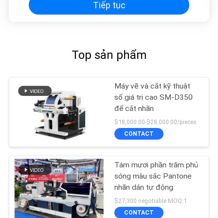
Tiếp tục
Top sản phẩm
Máy vẽ và cắt kỹ thuật
số giá trị cao SM-D350
để cắt nhãn
$18,000.00-$28,000.00/pieces
CONTACT
Tám mươi phần trăm phủ
sóng màu sắc Pantone
nhãn dán tự động
$27,300 negotiable MOQ:1
CONTACT