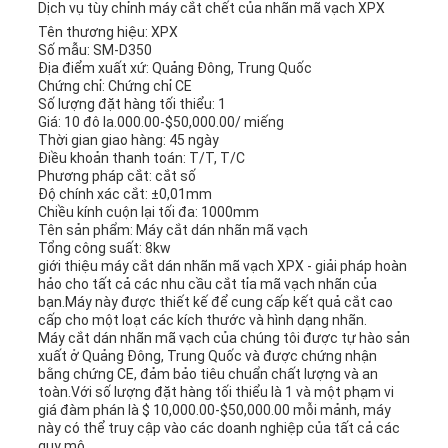
Dịch vụ tùy chỉnh máy cắt chết của nhãn mã vạch XPX
Tên thương hiệu: XPX
Số mẫu: SM-D350
Địa điểm xuất xứ: Quảng Đông, Trung Quốc
Chứng chỉ: Chứng chỉ CE
Số lượng đặt hàng tối thiểu: 1
Giá: 10 đô la.000.00-$50,000.00/ miếng
Thời gian giao hàng: 45 ngày
Điều khoản thanh toán: T/T, T/C
Phương pháp cắt: cắt số
Độ chính xác cắt: ±0,01mm
Chiều kính cuộn lại tối đa: 1000mm
Tên sản phẩm: Máy cắt dán nhãn mã vạch
Tổng công suất: 8kw
giới thiệu máy cắt dán nhãn mã vạch XPX - giải pháp hoàn
hảo cho tất cả các nhu cầu cắt tỉa mã vạch nhãn của
bạn.Máy này được thiết kế để cung cấp kết quả cắt cao
cấp cho một loạt các kích thước và hình dạng nhãn.
Máy cắt dán nhãn mã vạch của chúng tôi được tự hào sản
xuất ở Quảng Đông, Trung Quốc và được chứng nhận
bằng chứng CE, đảm bảo tiêu chuẩn chất lượng và an
toàn.Với số lượng đặt hàng tối thiểu là 1 và một phạm vi
giá đàm phán là $ 10,000.00-$50,000.00 mỗi mảnh, máy
này có thể truy cập vào các doanh nghiệp của tất cả các
quy mô.