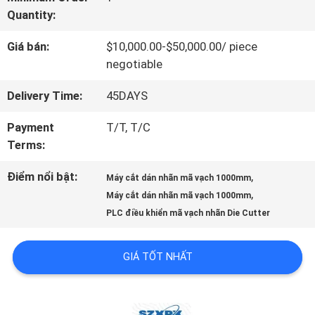
VR
Quantity:
Giá bán:
$10,000.00-$50,000.00/ piece
VỀ
negotiable
CHÚNG
Delivery Time:
45DAYS
TÔI
Payment
T/T, T/C
Terms:
CHUYẾN
Điểm nổi bật:
,
Máy cắt dán nhãn mã vạch 1000mm
,
THAM
Máy cắt dán nhãn mã vạch 1000mm
PLC điều khiển mã vạch nhãn Die Cutter
QUAN
NHÀ
GIÁ TỐT NHẤT
MÁY