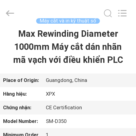
2026
Shenzhen
XPX
Machinery
Máy cắt và in kỹ thuật số
Equipment
Co.,
Max Rewinding Diameter
NHÀ
Ltd..
All
Rights
1000mm Máy cắt dán nhãn
Reserved.
SẢN
mã vạch với điều khiển PLC
PHẨM
Place of Origin:
Guangdong, China
VIDEO
Hàng hiệu:
XPX
Chứng nhận:
CE Certification
CHƯƠNG
Model Number:
SM-D350
TRÌNH
Minimum Order
1