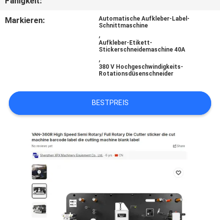
Fähigkeit:
UNS
Markieren:
Automatische Aufkleber-Label-
Schnittmaschine
,
WERKSBESICHTIGUNG
Aufkleber-Etikett-
Stickerschneidemaschine 40A
,
QUALITÄTSKONTROLLE
380 V Hochgeschwindigkeits-
Rotationsdüsenschneider
KONTAKT
BESTPREIS
MIT
UNS
NEUIGKEITEN
RECHTSSACHEN