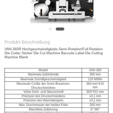
SITEMAP
DATENSCHUTZRICHTLINIE
Produkt-Beschreibung
VAN-360R Hochgeschwindigkeits-Semi-Rotation/Full Rotation
Die Cutter Sticker Die Cut Machine Barcode Label Die Cutting
Machine Blank
Modell
VAN-360
Maximale Zuführbreite
360 mm
Maximale Schnittgeschwindigkeit
120 M/Min
Maximale Größe des Semi-Rotations-
360 mm*415
mm
Druckschneidens
Voller Dreh- und Stanzschnitt
360*552 mm
Präzision des Druckschneidens
±0,1 mm
Präzision des Warmstempels
±0,1 mm
Max. Durchmesser der heißen Folie
260 mm
Warmfolie-Zuführung
0° /90°