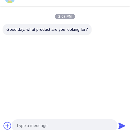
400m/min Max-Speed Die Cutting Sticker Label Maker für
hohe Präzision und Effizienz
2:07 PM
Maximaler Wickeldurchmesser 1000 mm Barcode-Etiketten-
Druckschneidemaschine mit PLC-Steuerung
Good day, what product are you looking for?
Beliebte Kategorien
Alle
Stempelschneidene 
Rotationsstanzmaschine
Flachbettmaschine
Stempelschneidene 
Digitale 
Maschine Laser-
Druckmaschine
Aufklebers
Digitale 
Seidendruckmaschine
Verzierungsmaschine
Flexo-
Kombinationsmaschine
Fordern Sie ein Angebot