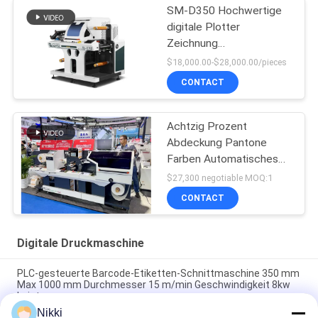
SM-D350 Hochwertige
digitale Plotter
Zeichnung
Druckdruckschneiden für
$18,000.00-$28,000.00/pieces
Etiketten schneiden
CONTACT
Achtzig Prozent
Abdeckung Pantone
Farben Automatisches
Aufkleber Etikett Die
$27,300 negotiable MOQ:1
Cutter
CONTACT
Digitale Druckmaschine
PLC-gesteuerte Barcode-Etiketten-Schnittmaschine 350 mm
Max 1000 mm Durchmesser 15 m/min Geschwindigkeit 8kw
Leistung
Nikki