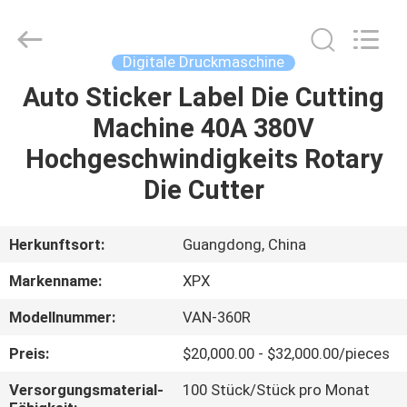
XPX
Machinery
Equipment
Co.,
Ltd..
Digitale Druckmaschine
All
Rights
Reserved.
Auto Sticker Label Die Cutting
ZU
Machine 40A 380V
HAUSE
Hochgeschwindigkeits Rotary
PRODUKTE
Die Cutter
VIDEOS
Herkunftsort:
Guangdong, China
Markenname:
XPX
VR-
Modellnummer:
VAN-360R
SHOW
Preis:
$20,000.00 - $32,000.00/pieces
ÜBER
Versorgungsmaterial-
100 Stück/Stück pro Monat