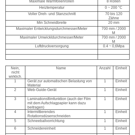
Maximale Warmfolienrollen
8 Rollen
Heiztemperatur
0 ~ 200 °C
Voller Dreh- und Stanzschnitt
70 bis 120
Zähne
Min Schneidbreite
20 mm
Maximaler Entwicklungsdurchmesser/Meter
700 mm / 2000
M
Maximaler Umwickldurchmesser/Meter
700 mm / 2000
M
Luftdruckversorgung
0.4 ~ 0,6Mpa
Nein,
Name
Anzahl
Einheit
nicht
wirklich.
1
Gerät zur automatischen Belastung von
1
Einheit
Material
2
Web-Guide-Gerät
1
Einheit
3
Laminationsfilmfunktion (auch der Film
1
Einheit
mit dem Aufschlagpapier kann dazu
beitragen)
4
Intermittierendes
1
Einheit
Rotationsdüsenschneiden
5
Schneeballvorrichtung
1
Einheit
6
Schneidereinheit
1
Einheit