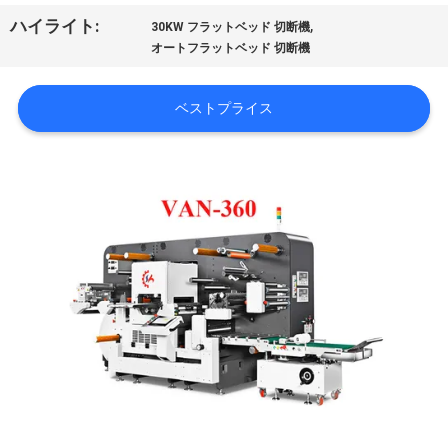
オ
,
ハイライト:
30KW フラットベッド 切断機
オートフラットベッド 切断機
VR
シ
ベストプライス
ョ
ー
わ
た
し
た
ち