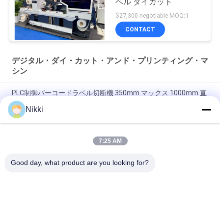
ベル ダイカット
$27,300 negotiable MOQ:1
CONTACT
デジタル・ダイ・カット・アンド・プリンティング・マ
シン
PLC制御バーコードラベル切断機 350mm マックス 1000mm 直
径 15m/min 速度 8kw パワー
Nikki
400m/min マックススピード 高精度と効率のための切断ステッ
カーラベルメーカー
7:25 AM
最大回転直径 1000mm PLC制御付きバーコードラベル切削機
Good day, what product are you looking for?
人気カテゴリ
すべて
ロータリーダイカッ
平面型抜き機械
トマシン