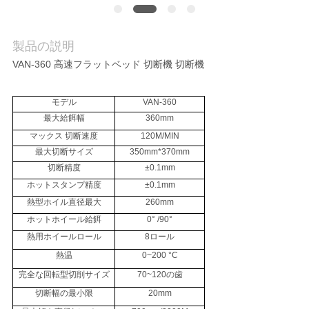
に
つ
製品の説明
い
VAN-360 高速フラットベッド 切断機 切断機
て
モデル
VAN-360
最大給餌幅
360mm
工
マックス 切断速度
120M/MIN
最大切断サイズ
350mm*370mm
場
切断精度
±0.1mm
ツ
ホットスタンプ精度
±0.1mm
熱型ホイル直径最大
260mm
ア
ホットホイール給餌
0° /90°
熱用ホイールロール
8ロール
ー
熱温
0~200 °C
完全な回転型切削サイズ
70~120の歯
品
切断幅の最小限
20mm