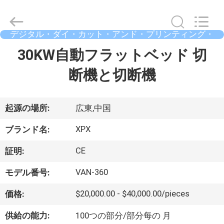
2023
-
2026
Shenzhen
XPX
デジタル・ダイ・カット・アンド・プリンティング・
Machinery
マシン
Equipment
ホ
30KW自動フラットベッド 切
Co.,
Ltd..
All
ー
断機と切断機
Rights
Reserved.
ム
起源の場所:
広東,中国
製
XPX
ブランド名:
品
CE
証明:
VAN-360
モデル番号:
ビ
$20,000.00 - $40,000.00/pieces
価格:
デ
供給の能力:
100つの部分/部分每の 月