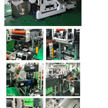
ュ
ー
ス
事
件
地
図
プ
ラ