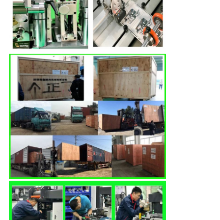
イ
バ
シ
ー
ポ
リ
シ
ー