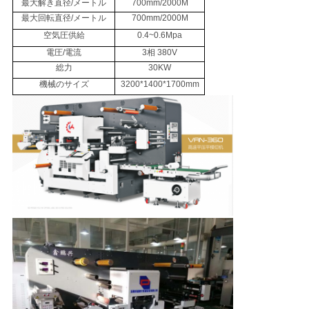
最大解き直径/メートル
700mm/2000M
質
最大回転直径/メートル
700mm/2000M
管
空気圧供給
0.4~0.6Mpa
電圧/電流
3相 380V
理
総力
30KW
機械のサイズ
3200*1400*1700mm
連
絡
く
だ
さ
い
ニ