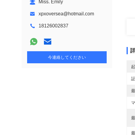
Miss. Emily
xpxoversea@hotmail.com
18126002837
今連絡してください
最
マ
最
最