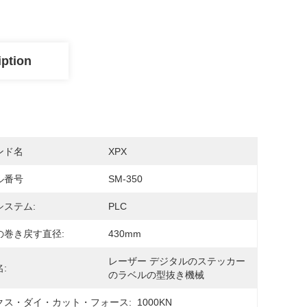
iption
ンド名
XPX
ル番号
SM-350
システム:
PLC
の巻き戻す直径:
430mm
レーザー デジタルのステッカー
:
のラベルの型抜き機械
クス・ダイ・カット・フォース:
1000KN