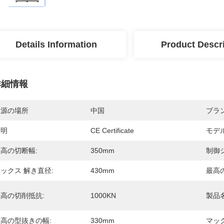
Details Information
Product Descr
詳細情報
起源の場所
中国
ブラ
証明
CE Certificate
モデ
高の切断幅:
350mm
制御
ックス 解き直径:
430mm
最高
高の切削抵抗:
1000KN
製品名
高の型抜きの幅:
330mm
マッ