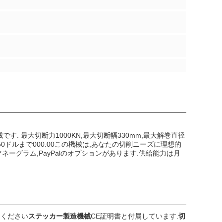
です. 最大切断力1000KN,最大切断幅330mm,最大解巻直径
50ドルまで000.00この機械は,あなたの切削ニーズに理想的
マネーグラム,PayPalのオプションがあります.供給能力は月
てください
ステッカー製造機械
CE証明書と付属しています.
切