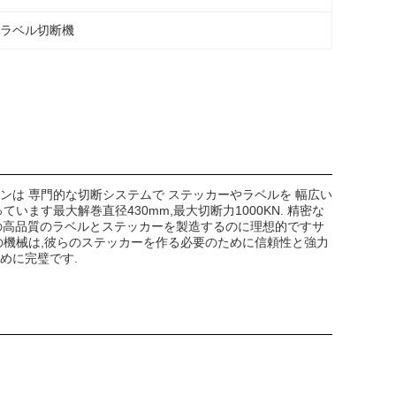
ーラベル切断機
は 専門的な切断システムで ステッカーやラベルを 幅広い
ます最大解巻直径430mm,最大切断力1000KN. 精密な
の高品質のラベルとステッカーを製造するのに理想的ですサ
の機械は,彼らのステッカーを作る必要のために信頼性と強力
めに完璧です.