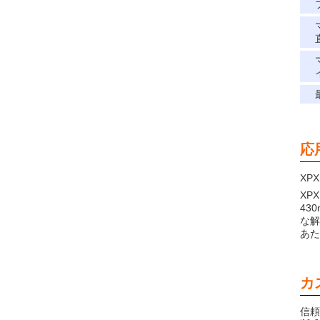
応
XP
XP
43
な解
あた
カ
信頼