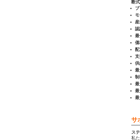
断式
ブ
モ
産
認
最
価
配
支
供
最
制
最
最
最
サ
ステ
私た