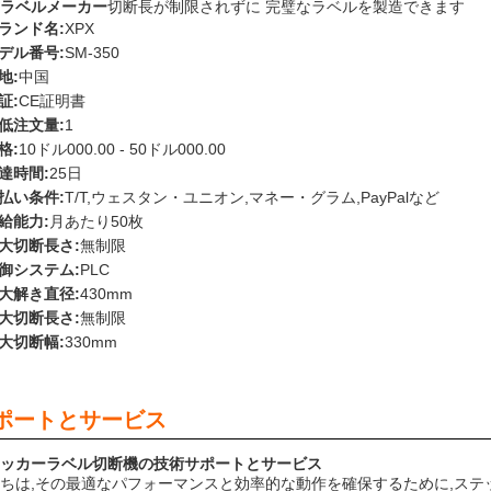
ラベルメーカー
切断長が制限されずに 完璧なラベルを製造できます
ランド名:
XPX
デル番号:
SM-350
地:
中国
証:
CE証明書
低注文量:
1
格:
10ドル000.00 - 50ドル000.00
達時間:
25日
払い条件:
T/T,ウェスタン・ユニオン,マネー・グラム,PayPalなど
給能力:
月あたり50枚
大切断長さ:
無制限
御システム:
PLC
大解き直径:
430mm
大切断長さ:
無制限
大切断幅:
330mm
ポートとサービス
ッカーラベル切断機の技術サポートとサービス
ちは,その最適なパフォーマンスと効率的な動作を確保するために,ス