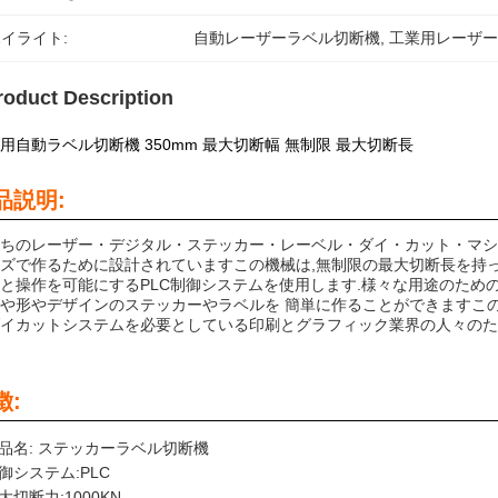
イライト:
自動レーザーラベル切断機
, 
工業用レーザ
roduct Description
用自動ラベル切断機 350mm 最大切断幅 無制限 最大切断長
品説明:
ちのレーザー・デジタル・ステッカー・レーベル・ダイ・カット・マシン
ズで作るために設計されていますこの機械は,無制限の最大切断長を持ってい
と操作を可能にするPLC制御システムを使用します.様々な用途のため
や形やデザインのステッカーやラベルを 簡単に作ることができますこ
イカットシステムを必要としている印刷とグラフィック業界の人々のた
徴:
品名: ステッカーラベル切断機
御システム:PLC
大切断力:1000KN