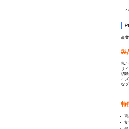
ハ
P
産業
製
私た
サイ
切断
イズ
なダ
特
商
制
最