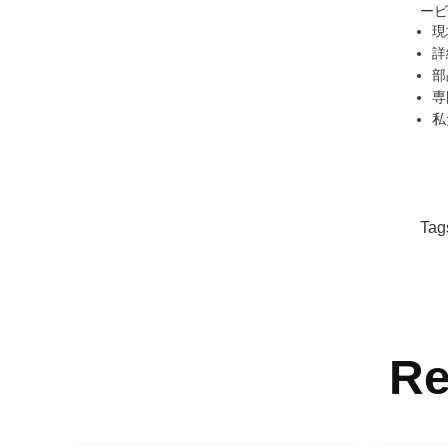
ービ
現
詳
部
専
私
Tag
Re