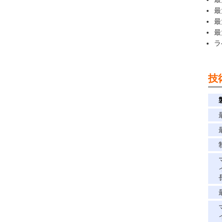
最
最
最
ラ
技