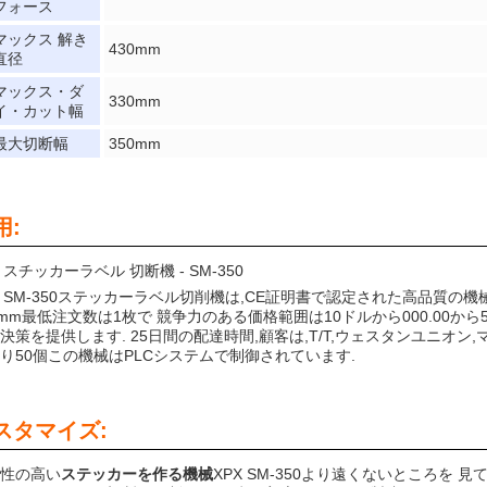
フォース
マックス 解き
430mm
直径
マックス・ダ
330mm
イ・カット幅
最大切断幅
350mm
用:
X スチッカーラベル 切断機 - SM-350
X SM-350ステッカーラベル切削機は,CE証明書で認定された高品質の機械
0mm最低注文数は1枚で 競争力のある価格範囲は10ドルから000.00から
決策を提供します. 25日間の配達時間,顧客は,T/T,ウェスタンユニオン,
り50個この機械はPLCシステムで制御されています.
スタマイズ:
性の高い
ステッカーを作る機械
XPX SM-350より遠くないところを 見