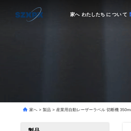
家へ
わたしたち に つい て
家へ
>
製品
>
産業用自動レーザーラベル 切断機 350m
製品