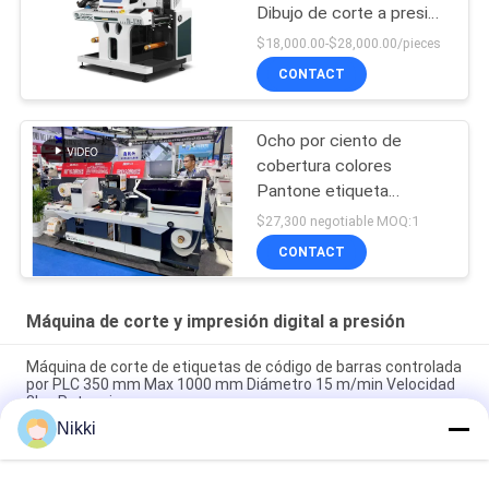
Dibujo de corte a presión
para cortar etiquetas
$18,000.00-$28,000.00/pieces
CONTACT
Ocho por ciento de
cobertura colores
Pantone etiqueta
autoadhesiva automática
$27,300 negotiable MOQ:1
cortador a presión
CONTACT
Máquina de corte y impresión digital a presión
Máquina de corte de etiquetas de código de barras controlada
por PLC 350 mm Max 1000 mm Diámetro 15 m/min Velocidad
8kw Potencia
Nikki
400m/min Velocidad máxima de corte por die fabricante de
etiquetas adhesivas para alta precisión y eficiencia