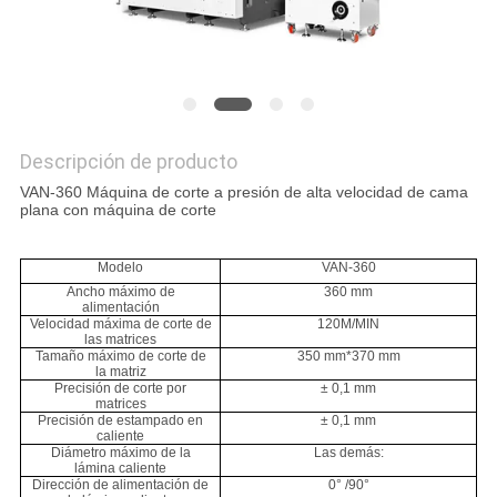
NOSOTROS
NOTICIAS
Descripción de producto
CASOS
VAN-360 Máquina de corte a presión de alta velocidad de cama
DE
plana con máquina de corte
TRABAJO
Modelo
VAN-360
Ancho máximo de
360 mm
alimentación
MAPA
Velocidad máxima de corte de
120M/MIN
las matrices
DEL
Tamaño máximo de corte de
350 mm*370 mm
la matriz
SITIO
Precisión de corte por
± 0,1 mm
matrices
Precisión de estampado en
± 0,1 mm
caliente
Diámetro máximo de la
Las demás:
POLÍTICA
lámina caliente
Dirección de alimentación de
0° /90°