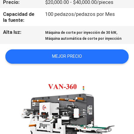
Precio:
$20,000.00 - $40,000.00/pieces
SOBRE
NOSOTROS
Capacidad de
100 pedazos/pedazos por Mes
la fuente:
RECORRIDO
Alta luz:
,
Máquina de corte por inyección de 30 kW
Máquina automática de corte por inyección
POR
LA
MEJOR PRECIO
FÁBRICA
CONTROL
DE
CALIDAD
CONTACTA
CON