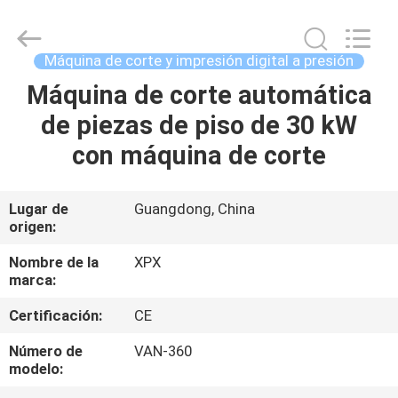
2026
Shenzhen
XPX
Machinery
Equipment
Máquina de corte y impresión digital a presión
Co.,
Ltd..
All
Máquina de corte automática
EN
Rights
Reserved.
de piezas de piso de 30 kW
CASA
con máquina de corte
PRODUCTOS
Lugar de
Guangdong, China
origen:
LOS
VÍDEOS
Nombre de la
XPX
marca:
Certificación:
CE
ESPECTÁCULO
VR
Número de
VAN-360
modelo: