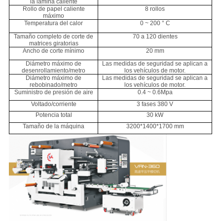
DE
la lámina caliente
Rollo de papel caliente
8 rollos
máximo
PRIVACIDAD
Temperatura del calor
0 ~ 200 ° C
Tamaño completo de corte de
70 a 120 dientes
matrices giratorias
Ancho de corte mínimo
20 mm
Diámetro máximo de
Las medidas de seguridad se aplican a
desenrollamiento/metro
los vehículos de motor.
Diámetro máximo de
Las medidas de seguridad se aplican a
rebobinado/metro
los vehículos de motor.
Suministro de presión de aire
0.4 ~ 0.6Mpa
Voltado/corriente
3 fases 380 V
Potencia total
30 kW
Tamaño de la máquina
3200*1400*1700 mm