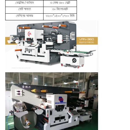
ভোল্টেজ / বর্তমান
৩ ফেজ ৩৮০ ভোল্ট
মোট ক্ষমতা
৩০ কিলোওয়াট
মেশিনের আকার
৩২০০*১৪০০*১৭০০ মিমি