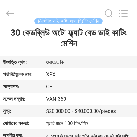
Shenzhen
XPX
Machinery
Equipment
Co.,
ডিজিটাল ডাই কাটিং এবং প্রিন্টিং মেশিন
Ltd..
All
Rights
30 কেডব্লিউ অটো ফ্ল্যাট বেড ডাই কাটিং
বাড়ি
Reserved.
মেশিন
পণ্য
উৎপত্তি স্থল:
গুয়াংডং, চীন
ভিডিও
পরিচিতিমুলক নাম:
XPX
সাক্ষ্যদান:
CE
ভিআর
মডেল নম্বার:
VAN-360
শো
মূল্য:
$20,000.00 - $40,000.00/pieces
আমাদের
যোগানের ক্ষমতা:
প্রতি মাসে 100 পিস/পিস
সম্বন্ধে
লক্ষণীয় করা:
,
30KW ফ্ল্যাট বেড ডাই কাটিং মেশিন
অটো ফ্ল্যাট বেড ডাই কাটিং মেশিন