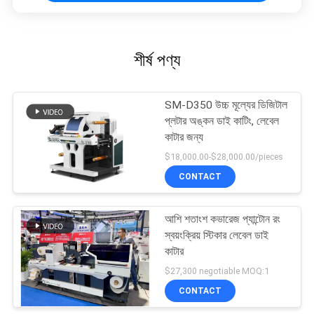
শীর্ষ পণ্য
SM-D350 উচ্চ মূল্যের ডিজিটাল
প্লটার অঙ্কন ডাই কাটিং, লেবেল
কাটার জন্য
$18,000.00-$28,000.00/pieces
CONTACT
আশি শতাংশ কভারেজ প্যান্টোন রং
স্বয়ংক্রিয় স্টিকার লেবেল ডাই
কাটার
$27,300 negotiable MOQ:1
CONTACT