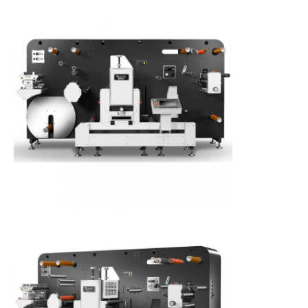
イ
バ
シ
ー
ポ
リ
シ
ー