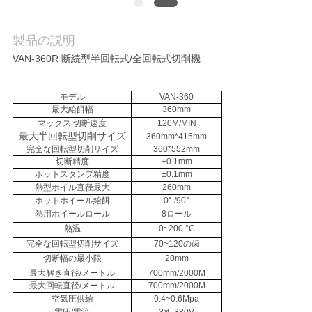
に
つ
製品の説明
い
VAN-360R 断続型半回転式/全回転式切削機
て
モデル
VAN-360
最大給餌幅
360mm
マックス 切断速度
120M/MIN
工
最大半回転型切削サイズ
360mm*415mm
完全な回転型切削サイズ
360*552mm
場
切断精度
±0.1mm
ホットスタンプ精度
±0.1mm
ツ
熱型ホイル直径最大
260mm
ホットホイール給餌
0° /90°
ア
熱用ホイールロール
8ロール
熱温
0~200 °C
ー
完全な回転型切削サイズ
70~120の歯
切断幅の最小限
20mm
最大解き直径/メートル
700mm/2000M
最大回転直径/メートル
700mm/2000M
品
空気圧供給
0.4~0.6Mpa
電圧/電流
3相 380V