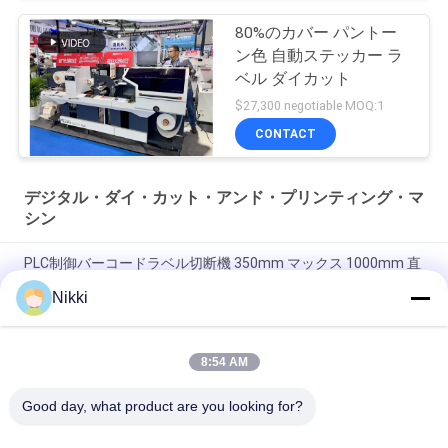
80%のカバー パントー
ン色 自動ステッカー ラ
ベル ダイカット
$27,300 negotiable MOQ:1
CONTACT
デジタル・ダイ・カット・アンド・プリンティング・マ
シン
PLC制御バーコードラベル切断機 350mm マックス 1000mm 直
径 15m/min 速度 8kw パワー
Nikki
400m/min マックススピード 高精度と効率のための切断ステッ
カーラベルメーカー
8:54 AM
最大回転直径 1000mm PLC制御付きバーコードラベル切削機
Good day, what product are you looking for?
人気カテゴリ
すべて