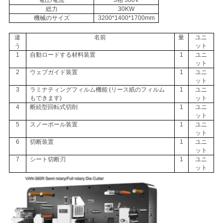
質
総力
30KW
機械のサイズ
3200*1400*1700mm
管
違
名前
量
ユニ
理
う
ット
1
自動ロードする材料装置
1
ユニ
ット
2
ウェブガイド装置
1
ユニ
連
ット
3
ラミナティングフィルム機能 (リース紙のフィルム
1
ユニ
もできます)
ット
絡
4
断続型回転式切削
1
ユニ
ット
く
5
スノーボール装置
1
ユニ
ット
だ
6
切断装置
1
ユニ
ット
さ
7
シート切断刃
1
ユニ
ット
い
ニ