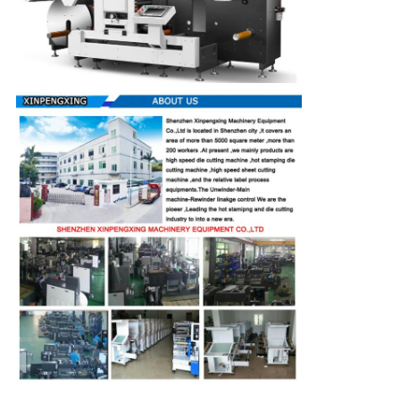
ュ
ー
ス
事
件
地
図
プ
ラ