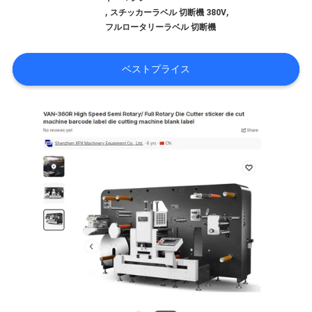
オ
,
,
スチッカーラベル 切断機 380V
フルロータリーラベル 切断機
VR
シ
ベストプライス
ョ
ー
わ
た
し
た
ち