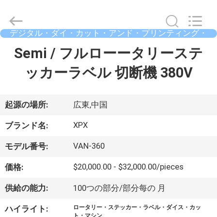
2023
-
2026
Shenzhen
XPX
デジタル・ダイ・カット・アンド・プリンティング・
Machinery
マシン
Equipment
ホ
Semi / フルローータリーステ
Co.,
Ltd..
All
ー
ッカーラベル 切断機 380V
Rights
Reserved.
ム
起源の場所:
広東,中国
製
XPX
ブランド名:
品
VAN-360
モデル番号:
$20,000.00 - $32,000.00/pieces
価格:
ビ
供給の能力:
100つの部分/部分每の 月
デ
ハイライト:
ロータリー・ステッカー・ラベル・ダイス・カッ
ト・マシン