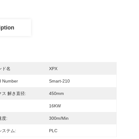
iption
ンド名
XPX
l Number
Smart-210
ス 解き直径:
450mm
16KW
度:
300m/min
システム:
PLC