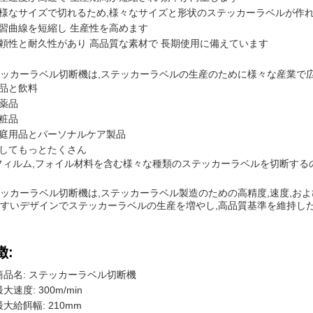
様なサイズで切れるため,様々なサイズと形状のステッカーラベルが作れ
習曲線を短縮し 生産性を高めます
頼性と耐久性があり 高品質な素材で 長期使用に備えています
ッカーラベル切断機は,ステッカーラベルの生産のために様々な産業で広
品と飲料
薬品
粧品
庭用品とパーソナルケア製品
してもっとたくさん
フィルム,フォイル材料を含む様々な種類のステッカーラベルを切断する
ッカーラベル切断機は,ステッカーラベル製造のための高精度,速度,お
すいデザインでステッカーラベルの生産を増やし,高品質基準を維持し
徴:
商品名: ステッカーラベル切断機
最大速度: 300m/min
最大給餌幅: 210mm