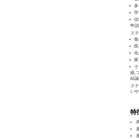
多
学
信
申請
ステ
食
医
化
家
そ
紙,
結論
ステ
いや
特