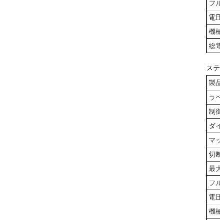
フ
電
機
総
ステ
製
ラ
制
ダ
マ
切
最
フ
電
機