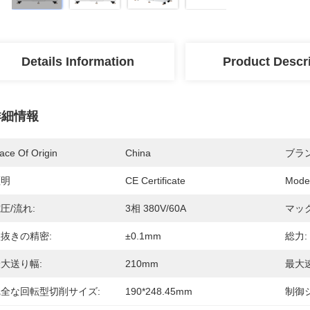
Details Information
Product Descr
詳細情報
ace Of Origin
China
ブラ
証明
CE Certificate
Mode
圧/流れ:
3相 380V/60A
マック
抜きの精密:
±0.1mm
総力:
大送り幅:
210mm
最大速
完全な回転型切削サイズ:
190*248.45mm
制御