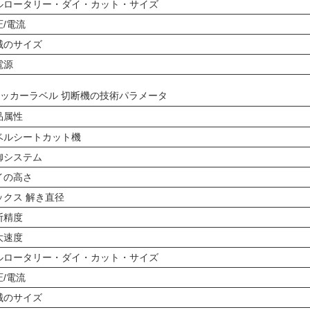
ルロータリー・ダイ・カット・サイズ
圧/電流
械のサイズ
電源
ッカーラベル 切断機の技術パラメータ
品属性
ベルシートカット機
御システム
イの高さ
ックス 解き直径
断精度
大速度
ルロータリー・ダイ・カット・サイズ
圧/電流
械のサイズ