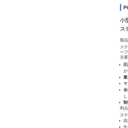
P
小
ス
製品
ステ
ーフ
主要
圧
が
最
マ
全
し
制
利点
ステ
高
生