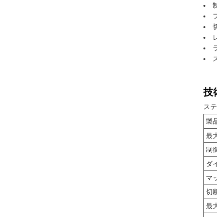
技
ステ
製
最大
制
ダ
マ
切
最