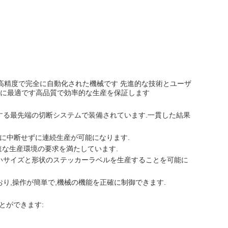
高精度で完全に自動化された機械です 先進的な技術とユーザ
に最適です高品質で効率的な生産を保証します
する最先端の切断システムで装備されています.一貫した結果
繁に中断せずに連続生産が可能になります.
急速な生産環境の要求を満たしています.
,幅広いサイズと形状のステッカーラベルを生産することを可能に
おり,操作が簡単で,機械の機能を正確に制御できます.
とができます: