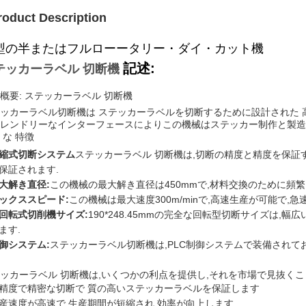
roduct Description
型の半またはフルローータリー・ダイ・カット機
記述:
テッカーラベル 切断機
概要: ステッカーラベル 切断機
ッカーラベル切断機は ステッカーラベルを切断するために設計された 
レンドリーなインターフェースによりこの機械はステッカー制作と製造
 な 特徴
縮式切断システム
ステッカーラベル 切断機は,切断の精度と精度を保証
保証されます.
大解き直径:
この機械の最大解き直径は450mmで,材料交換のために頻
ックススピード:
この機械は最大速度300m/minで,高速生産が可能で,
回転式切削機サイズ:
190*248.45mmの完全な回転型切断サイズは
ます.
御システム:
ステッカーラベル切断機は,PLC制御システムで装備されて
ッカーラベル 切断機は,いくつかの利点を提供し,それを市場で見抜くこ
精度で精密な切断で 質の高いステッカーラベルを保証します
産速度が高速で 生産期間が短縮され 効率が向上します