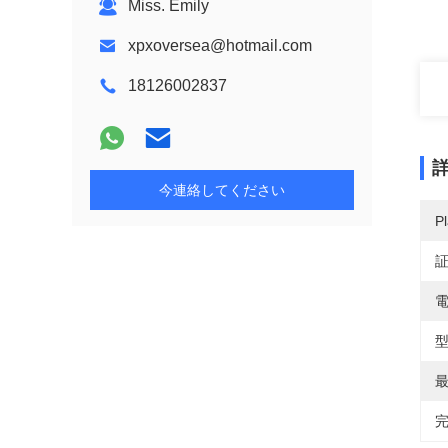
Miss. Emily
xpxoversea@hotmail.com
18126002837
今連絡してください
Pl
電
型
最