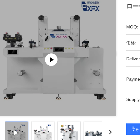
ロー
MOQ:
価格:
Deliver
Payme
Supply
最も