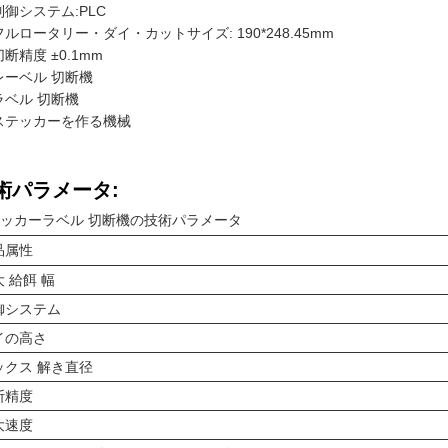
制御システム:PLC
フルロータリー・ダイ・カットサイズ: 190*248.45mm
切断精度 ±0.1mm
レーベル 切断機
ラベル 切断機
ステッカーを作る機械
術パラメータ:
ッカーラベル 切断機の技術パラメータ
品属性
 給餌 幅
御システム
イの高さ
ックス 解き直径
断精度
大速度