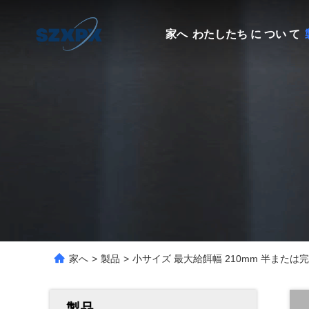
家へ
わたしたち に つい て
家へ
>
製品
>
小サイズ 最大給餌幅 210mm 半また
製品