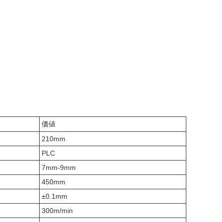
価値
210mm
PLC
7mm-9mm
450mm
±0.1mm
300m/min