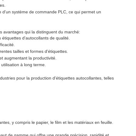
es.
ée d'un système de commande PLC, ce qui permet un
rs avantages qui la distinguent du marché:
étiquettes d'autocollants de qualité.
icacité.
entes tailles et formes d'étiquettes.
 et augmentant la productivité.
utilisation à long terme.
ustries pour la production d'étiquettes autocollantes, telles
tes, y compris le papier, le film et les matériaux en feuille.
aut de gamme qui offre une grande précision, rapidité et