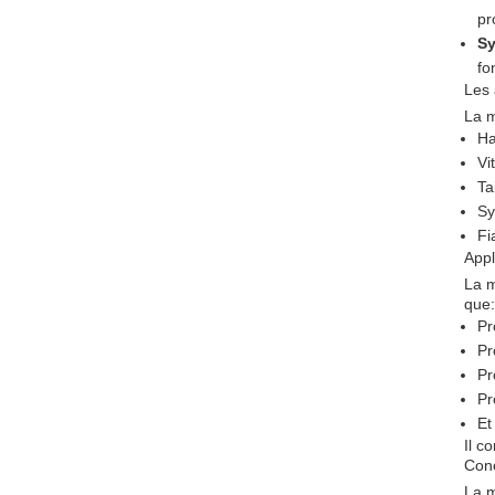
pr
Sy
fo
Les
La m
Ha
Vi
Ta
Sy
Fi
Appl
La m
que:
Pr
Pr
Pr
Pr
Et
Il c
Conc
La m