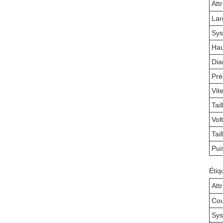
Att
Lar
Sys
Hau
Dia
Pré
Vit
Tai
Vol
Tai
Pui
Étiq
Att
Cou
Sys