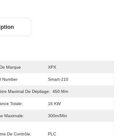
iption
De Marque
XPX
l Number
Smart-210
tre Maximal De Dépliage:
450 Mm
ance Totale:
16 KW
se Maximale:
300m/min
me De Contrôle:
PLC