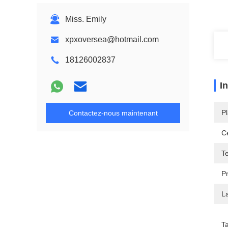
Miss. Emily
xpxoversea@hotmail.com
18126002837
I
Pl
Contactez-nous maintenant
Ce
T
P
L
T