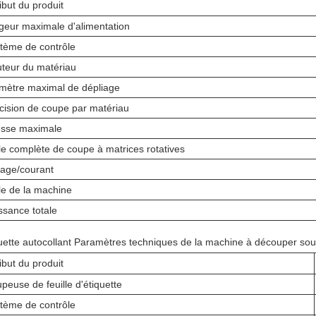
ribut du produit
geur maximale d'alimentation
tème de contrôle
teur du matériau
mètre maximal de dépliage
cision de coupe par matériau
esse maximale
lle complète de coupe à matrices rotatives
tage/courant
lle de la machine
ssance totale
uette autocollant Paramètres techniques de la machine à découper sou
ribut du produit
peuse de feuille d'étiquette
tème de contrôle