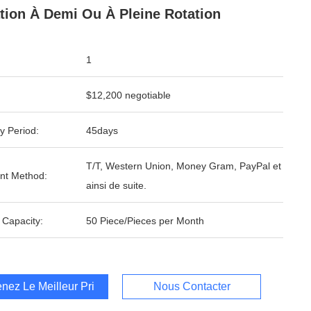
tion À Demi Ou À Pleine Rotation
1
$12,200 negotiable
y Period:
45days
T/T, Western Union, Money Gram, PayPal et
nt Method:
ainsi de suite.
 Capacity:
50 Piece/Pieces per Month
nez Le Meilleur Prix
Nous Contacter