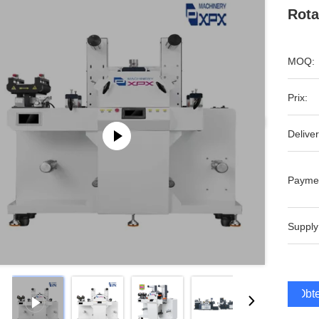
Rota
MOQ:
Prix:
Deliver
Payme
Supply
Obte