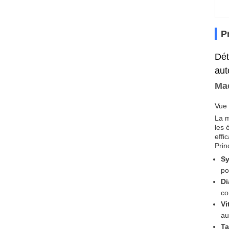
P
Dét
aut
Mac
Vue 
La m
les 
effi
Prin
Sy
po
Di
co
Vi
au
Ta