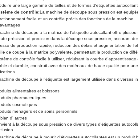
oduire une large gamme de tailles et de formes d'étiquettes autocollant
stème de contrôle:
La machine de découpe sous pression est équip
nctionnement facile et un contrôle précis des fonctions de la machine.
 avantages
achine de découpe à la matrice de l'étiquette autocollant offre plusieu
ute précision et précision dans la découpe sous pression, assurant des 
tesse de production rapide, réduction des délais et augmentation de l'eff
ille de coupe à la matrice polyvalente, permettant la production de différ
stème de contrôle facile à utiliser, réduisant la courbe d'apprentissage
able et durable, construit avec des matériaux de haute qualité pour une 
ications
achine de découpe à l'étiquette est largement utilisée dans diverses ind
oduits alimentaires et boissons
oduits pharmaceutiques
oduits cosmétiques
oduits ménagers et de soins personnels
 bien d' autres
onvient à la découpe sous pression de divers types d'étiquettes autocollan
lusion
achine de découpe à mourir d'étiquettes autocollantes est un produit h