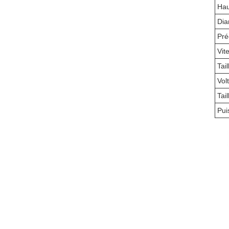
Hau
Dia
Pré
Vit
Tai
Vol
Tai
Pui