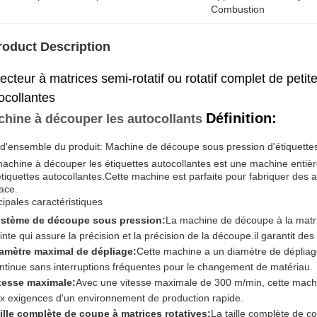
Combustion
roduct Description
ecteur à matrices semi-rotatif ou rotatif complet de petite 
ocollantes
Définition:
hine à découper les autocollants
d'ensemble du produit: Machine de découpe sous pression d'étiquettes
achine à découper les étiquettes autocollantes est une machine enti
étiquettes autocollantes.Cette machine est parfaite pour fabriquer des a
cace.
cipales caractéristiques
stème de découpe sous pression:
La machine de découpe à la matri
inte qui assure la précision et la précision de la découpe.il garantit de
amètre maximal de dépliage:
Cette machine a un diamètre de déplia
ntinue sans interruptions fréquentes pour le changement de matériau.
tesse maximale:
Avec une vitesse maximale de 300 m/min, cette machi
x exigences d'un environnement de production rapide.
ille complète de coupe à matrices rotatives:
La taille complète de 