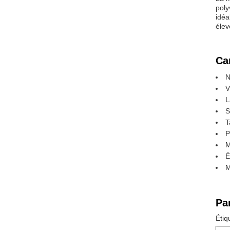
poly
idéa
élev
Ca
N
V
L
S
T
P
M
É
M
Pa
Étiq