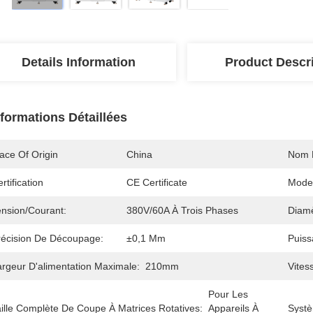
Details Information
Product Descr
nformations Détaillées
ace Of Origin
China
Nom 
rtification
CE Certificate
Mode
ension/courant:
380V/60A À Trois Phases
Diamè
récision De Découpage:
±0,1 Mm
Puiss
argeur D'alimentation Maximale:
210mm
Vites
Pour Les 
aille Complète De Coupe À Matrices Rotatives:
Appareils À 
Systè