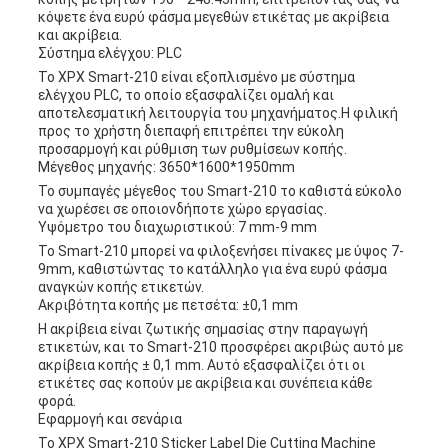
κόψετε ένα ευρύ φάσμα μεγεθών ετικέτας με ακρίβεια
και ακρίβεια.
Σύστημα ελέγχου: PLC
Το XPX Smart-210 είναι εξοπλισμένο με σύστημα
ελέγχου PLC, το οποίο εξασφαλίζει ομαλή και
αποτελεσματική λειτουργία του μηχανήματος.Η φιλική
προς το χρήστη διεπαφή επιτρέπει την εύκολη
προσαρμογή και ρύθμιση των ρυθμίσεων κοπής.
Μέγεθος μηχανής: 3650*1600*1950mm
Το συμπαγές μέγεθος του Smart-210 το καθιστά εύκολο
να χωρέσει σε οποιονδήποτε χώρο εργασίας.
Υψόμετρο του διαχωριστικού: 7 mm-9 mm
Το Smart-210 μπορεί να φιλοξενήσει πίνακες με ύψος 7-
9mm, καθιστώντας το κατάλληλο για ένα ευρύ φάσμα
αναγκών κοπής ετικετών.
Ακριβότητα κοπής με πετσέτα: ±0,1 mm
Η ακρίβεια είναι ζωτικής σημασίας στην παραγωγή
ετικετών, και το Smart-210 προσφέρει ακριβώς αυτό με
ακρίβεια κοπής ± 0,1 mm. Αυτό εξασφαλίζει ότι οι
ετικέτες σας κοπούν με ακρίβεια και συνέπεια κάθε
φορά.
Εφαρμογή και σενάρια
Το XPX Smart-210 Sticker Label Die Cutting Machine