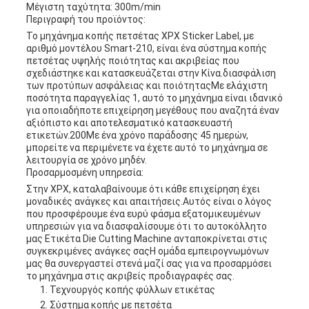
Μέγιστη ταχύτητα: 300m/min
Περιγραφή του προϊόντος:
Το μηχάνημα κοπής πετσέτας XPX Sticker Label, με
αριθμό μοντέλου Smart-210, είναι ένα σύστημα κοπής
πετσέτας υψηλής ποιότητας και ακριβείας που
σχεδιάστηκε και κατασκευάζεται στην Κίνα.διασφάλιση
των προτύπων ασφάλειας και ποιότηταςΜε ελάχιστη
ποσότητα παραγγελίας 1, αυτό το μηχάνημα είναι ιδανικό
για οποιαδήποτε επιχείρηση μεγέθους που αναζητά έναν
αξιόπιστο και αποτελεσματικό κατασκευαστή
ετικετών.200Με ένα χρόνο παράδοσης 45 ημερών,
μπορείτε να περιμένετε να έχετε αυτό το μηχάνημα σε
λειτουργία σε χρόνο μηδέν.
Προσαρμοσμένη υπηρεσία:
Στην XPX, καταλαβαίνουμε ότι κάθε επιχείρηση έχει
μοναδικές ανάγκες και απαιτήσεις.Αυτός είναι ο λόγος
που προσφέρουμε ένα ευρύ φάσμα εξατομικευμένων
υπηρεσιών για να διασφαλίσουμε ότι το αυτοκόλλητο
μας Ετικέτα Die Cutting Machine ανταποκρίνεται στις
συγκεκριμένες ανάγκες σαςΗ ομάδα εμπειρογνωμόνων
μας θα συνεργαστεί στενά μαζί σας για να προσαρμόσει
το μηχάνημα στις ακριβείς προδιαγραφές σας.
Τεχνουργός κοπής φύλλων ετικέτας
Σύστημα κοπής με πετσέτα