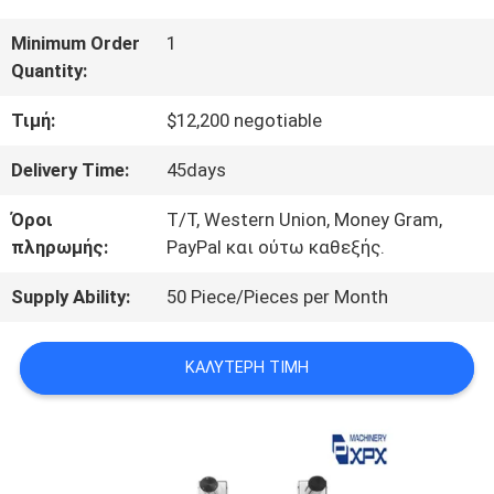
ΜΕ
Minimum Order
1
Quantity:
ΕΜΆΣ
Τιμή:
$12,200 negotiable
ΕΠΙΣΚΈΨΕΙΣ
Delivery Time:
45days
ΣΤΟ
Όροι
T/T, Western Union, Money Gram,
πληρωμής:
PayPal και ούτω καθεξής.
ΕΡΓΟΣΤΆΣΙΟ
Supply Ability:
50 Piece/Pieces per Month
ΈΛΕΓΧΟΣ
ΚΑΛΎΤΕΡΗ ΤΙΜΉ
ΠΟΙΌΤΗΤΑΣ
ΕΠΙΚΟΙΝΩΝΉΣΤΕ