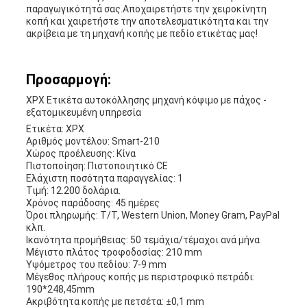
παραγωγικότητά σας.Αποχαιρετήστε την χειροκίνητη
κοπή και χαιρετήστε την αποτελεσματικότητα και την
ακρίβεια με τη μηχανή κοπής με πεδίο ετικέτας μας!
Προσαρμογή:
XPX Ετικέτα αυτοκόλλησης μηχανή κόψιμο με πάχος -
εξατομικευμένη υπηρεσία
Ετικέτα: XPX
Αριθμός μοντέλου: Smart-210
Χώρος προέλευσης: Κίνα
Πιστοποίηση: Πιστοποιητικό CE
Ελάχιστη ποσότητα παραγγελίας: 1
Τιμή: 12.200 δολάρια.
Χρόνος παράδοσης: 45 ημέρες
Όροι πληρωμής: T/T, Western Union, Money Gram, PayPal
κλπ.
Ικανότητα προμήθειας: 50 τεμάχια/τέμαχοι ανά μήνα
Μέγιστο πλάτος τροφοδοσίας: 210 mm
Υψόμετρος του πεδίου: 7-9 mm
Μέγεθος πλήρους κοπής με περιστροφικό πετράδι:
190*248,45mm
Ακριβότητα κοπής με πετσέτα: ±0,1 mm