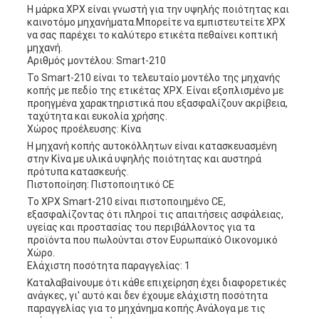
Η μάρκα XPX είναι γνωστή για την υψηλής ποιότητας και
καινοτόμο μηχανήματα.Μπορείτε να εμπιστευτείτε XPX
να σας παρέχει το καλύτερο ετικέτα πεθαίνει κοπτική
μηχανή.
Αριθμός μοντέλου: Smart-210
Το Smart-210 είναι το τελευταίο μοντέλο της μηχανής
κοπής με πεδίο της ετικέτας XPX. Είναι εξοπλισμένο με
προηγμένα χαρακτηριστικά που εξασφαλίζουν ακρίβεια,
ταχύτητα και ευκολία χρήσης.
Χώρος προέλευσης: Κίνα
Η μηχανή κοπής αυτοκόλλητων είναι κατασκευασμένη
στην Κίνα με υλικά υψηλής ποιότητας και αυστηρά
πρότυπα κατασκευής.
Πιστοποίηση: Πιστοποιητικό CE
Το XPX Smart-210 είναι πιστοποιημένο CE,
εξασφαλίζοντας ότι πληροί τις απαιτήσεις ασφάλειας,
υγείας και προστασίας του περιβάλλοντος για τα
προϊόντα που πωλούνται στον Ευρωπαϊκό Οικονομικό
Χώρο.
Ελάχιστη ποσότητα παραγγελίας: 1
Καταλαβαίνουμε ότι κάθε επιχείρηση έχει διαφορετικές
ανάγκες, γι' αυτό και δεν έχουμε ελάχιστη ποσότητα
παραγγελίας για το μηχάνημα κοπής.Ανάλογα με τις