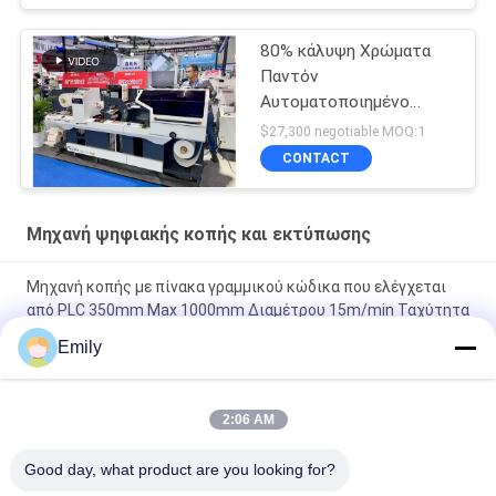
80% κάλυψη Χρώματα
Παντόν
Αυτοματοποιημένο
αυτοκόλλητο Ετικέτα
$27,300 negotiable MOQ:1
CONTACT
Μηχανή ψηφιακής κοπής και εκτύπωσης
Μηχανή κοπής με πίνακα γραμμικού κώδικα που ελέγχεται
από PLC 350mm Max 1000mm Διαμέτρου 15m/min Ταχύτητα
8kw Δύναμη
Emily
400m/min Max Speed Die Cutting Sticker Label Maker για
υψηλή ακρίβεια και αποτελεσματικότητα
2:06 AM
Μέγιστη διάμετρος ανακύκλωσης 1000 mm Μηχανή κοπής με
Good day, what product are you looking for?
πίνακα γραμμικού κώδικα ετικέτας με έλεγχο PLC