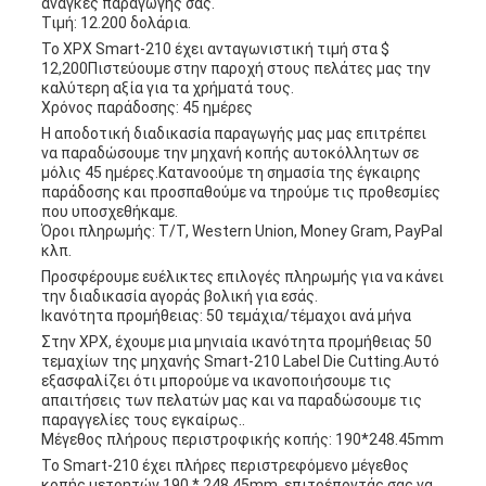
ανάγκες παραγωγής σας.
Τιμή: 12.200 δολάρια.
Το XPX Smart-210 έχει ανταγωνιστική τιμή στα $
12,200Πιστεύουμε στην παροχή στους πελάτες μας την
καλύτερη αξία για τα χρήματά τους.
Χρόνος παράδοσης: 45 ημέρες
Η αποδοτική διαδικασία παραγωγής μας μας επιτρέπει
να παραδώσουμε την μηχανή κοπής αυτοκόλλητων σε
μόλις 45 ημέρες.Κατανοούμε τη σημασία της έγκαιρης
παράδοσης και προσπαθούμε να τηρούμε τις προθεσμίες
που υποσχεθήκαμε.
Όροι πληρωμής: T/T, Western Union, Money Gram, PayPal
κλπ.
Προσφέρουμε ευέλικτες επιλογές πληρωμής για να κάνει
την διαδικασία αγοράς βολική για εσάς.
Ικανότητα προμήθειας: 50 τεμάχια/τέμαχοι ανά μήνα
Στην XPX, έχουμε μια μηνιαία ικανότητα προμήθειας 50
τεμαχίων της μηχανής Smart-210 Label Die Cutting.Αυτό
εξασφαλίζει ότι μπορούμε να ικανοποιήσουμε τις
απαιτήσεις των πελατών μας και να παραδώσουμε τις
παραγγελίες τους εγκαίρως..
Μέγεθος πλήρους περιστροφικής κοπής: 190*248.45mm
Το Smart-210 έχει πλήρες περιστρεφόμενο μέγεθος
κοπής μετρητών 190 * 248.45mm, επιτρέποντάς σας να