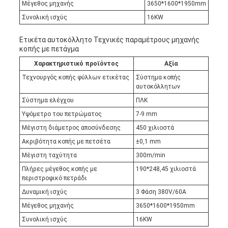
Μέγεθος μηχανής
3650*1600*1950mm
Συνολική ισχύς
16KW
Ετικέτα αυτοκόλλητο Τεχνικές παραμέτρους μηχανής
κοπής με πετάγμα
Χαρακτηριστικό προϊόντος
Αξία
Τεχνουργός κοπής φύλλων ετικέτας
Σύστημα κοπής
αυτοκόλλητων
Σύστημα ελέγχου
ΠΛΚ
Υψόμετρο του πετρώματος
7-9 mm
Μέγιστη διάμετρος αποσύνδεσης
450 χιλιοστά
Ακριβότητα κοπής με πετσέτα
±0,1 mm
Μέγιστη ταχύτητα
300m/min
Πλήρες μέγεθος κοπής με
190*248,45 χιλιοστά
περιστροφικό πετράδι
Δυναμική ισχύς
3 Φάση 380V/60A
Μέγεθος μηχανής
3650*1600*1950mm
Συνολική ισχύς
16KW