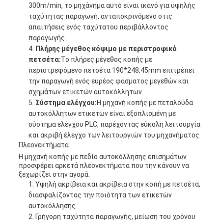
300m/min, το μηχάνημα αυτό είναι ικανό για υψηλής
ταχύτητας παραγωγή, ανταποκρινόμενο στις
απαιτήσεις ενός ταχύτατου περιβάλλοντος
παραγωγής.
Πλήρης μέγεθος κόψιμο με περιστροφικό
πετσέτα:
Το πλήρες μέγεθος κοπής με
περιστρεφόμενο πετσέτα 190*248,45mm επιτρέπει
την παραγωγή ενός ευρέος φάσματος μεγεθών και
σχημάτων ετικετών αυτοκόλλητων.
Σύστημα ελέγχου:
Η μηχανή κοπής με πεταλούδα
αυτοκόλλητων ετικετών είναι εξοπλισμένη με
σύστημα ελέγχου PLC, παρέχοντας εύκολη λειτουργία
και ακριβή έλεγχο των λειτουργιών του μηχανήματος.
Πλεονεκτήματα
Η μηχανή κοπής με πεδίο αυτοκόλλησης επισημάτων
προσφέρει αρκετά πλεονεκτήματα που την κάνουν να
ξεχωρίζει στην αγορά:
Υψηλή ακρίβεια και ακρίβεια στην κοπή με πετσέτα,
διασφαλίζοντας την ποιότητα των ετικετών
αυτοκόλλησης.
Γρήγορη ταχύτητα παραγωγής, μείωση του χρόνου