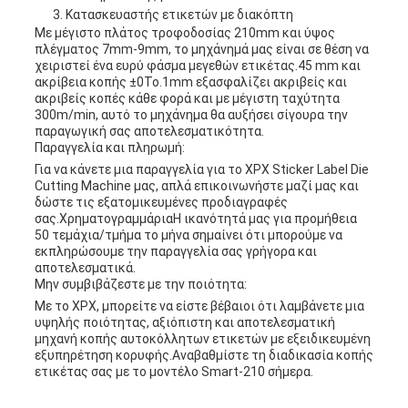
Κατασκευαστής ετικετών με διακόπτη
Με μέγιστο πλάτος τροφοδοσίας 210mm και ύψος
πλέγματος 7mm-9mm, το μηχάνημά μας είναι σε θέση να
χειριστεί ένα ευρύ φάσμα μεγεθών ετικέτας.45 mm και
ακρίβεια κοπής ±0Το.1mm εξασφαλίζει ακριβείς και
ακριβείς κοπές κάθε φορά και με μέγιστη ταχύτητα
300m/min, αυτό το μηχάνημα θα αυξήσει σίγουρα την
παραγωγική σας αποτελεσματικότητα.
Παραγγελία και πληρωμή:
Για να κάνετε μια παραγγελία για το XPX Sticker Label Die
Cutting Machine μας, απλά επικοινωνήστε μαζί μας και
δώστε τις εξατομικευμένες προδιαγραφές
σας.ΧρηματογραμμάριαΗ ικανότητά μας για προμήθεια
50 τεμάχια/τμήμα το μήνα σημαίνει ότι μπορούμε να
εκπληρώσουμε την παραγγελία σας γρήγορα και
αποτελεσματικά.
Μην συμβιβάζεστε με την ποιότητα:
Με το XPX, μπορείτε να είστε βέβαιοι ότι λαμβάνετε μια
υψηλής ποιότητας, αξιόπιστη και αποτελεσματική
μηχανή κοπής αυτοκόλλητων ετικετών με εξειδικευμένη
εξυπηρέτηση κορυφής.Αναβαθμίστε τη διαδικασία κοπής
ετικέτας σας με το μοντέλο Smart-210 σήμερα.