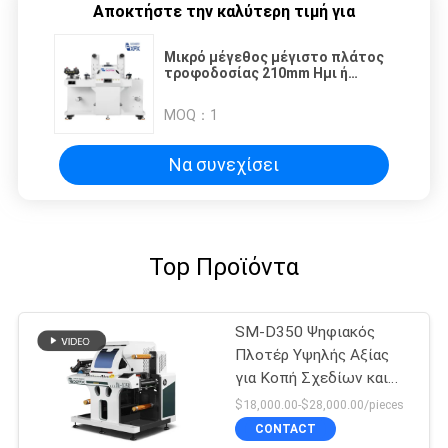
Αποκτήστε την καλύτερη τιμή για
Μικρό μέγεθος μέγιστο πλάτος
τροφοδοσίας 210mm Ημι ή
πλήρης περιστροφική μηχανή
κοπής πετσέτας
MOQ：
1
Να συνεχίσει
Top Προϊόντα
SM-D350 Ψηφιακός
Πλοτέρ Υψηλής Αξίας
για Κοπή Σχεδίων και
Ετικετών
$18,000.00-$28,000.00/pieces
CONTACT