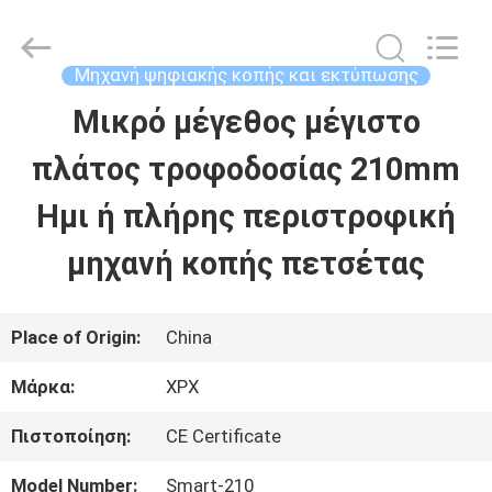
Shenzhen
XPX
Machinery
Equipment
Μηχανή ψηφιακής κοπής και εκτύπωσης
Co.,
Ltd..
Μικρό μέγεθος μέγιστο
ΣΠΊΤΙ
All
Rights
Reserved.
πλάτος τροφοδοσίας 210mm
ΠΡΟΪΌΝΤΑ
Ημι ή πλήρης περιστροφική
μηχανή κοπής πετσέτας
ΒΊΝΤΕΟ
Place of Origin:
China
ΕΜΦΆΝΙΣΗ
Μάρκα:
XPX
VR
Πιστοποίηση:
CE Certificate
ΣΧΕΤΙΚΆ
Model Number:
Smart-210