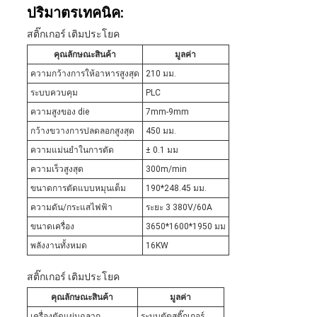
ปริมาตรเทคนิค:
สติ๊กเกอร์ เติมประโยค
คุณลักษณะสินค้า
มูลค่า
ความกว้างการให้อาหารสูงสุด
210 มม.
ระบบควบคุม
PLC
ความสูงของ die
7mm-9mm
กว้างขวางการปลดลอกสูงสุด
450 มม.
ความแม่นยําในการตัด
± 0.1 มม
ความเร็วสูงสุด
300m/min
ขนาดการตัดแบบหมุนเต็ม
190*248.45 มม.
ความดัน/กระแสไฟฟ้า
ระยะ 3 380V/60A
ขนาดเครื่อง
3650*1600*1950 มม
พลังงานทั้งหมด
16KW
สติ๊กเกอร์ เติมประโยค
คุณลักษณะสินค้า
มูลค่า
เครื่องตัดแผ่นฉลาก
ระบบตัดสติ๊กเกอร์