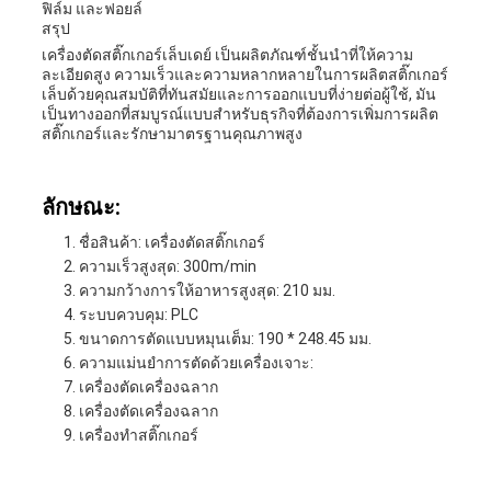
ฟิล์ม และฟอยล์
สรุป
เครื่องตัดสติ๊กเกอร์เล็บเดย์ เป็นผลิตภัณฑ์ชั้นนําที่ให้ความ
ละเอียดสูง ความเร็วและความหลากหลายในการผลิตสติ๊กเกอร์
เล็บด้วยคุณสมบัติที่ทันสมัยและการออกแบบที่ง่ายต่อผู้ใช้, มัน
เป็นทางออกที่สมบูรณ์แบบสําหรับธุรกิจที่ต้องการเพิ่มการผลิต
สติ๊กเกอร์และรักษามาตรฐานคุณภาพสูง
ลักษณะ:
ชื่อสินค้า: เครื่องตัดสติ๊กเกอร์
ความเร็วสูงสุด: 300m/min
ความกว้างการให้อาหารสูงสุด: 210 มม.
ระบบควบคุม: PLC
ขนาดการตัดแบบหมุนเต็ม: 190 * 248.45 มม.
ความแม่นยําการตัดด้วยเครื่องเจาะ:
เครื่องตัดเครื่องฉลาก
เครื่องตัดเครื่องฉลาก
เครื่องทําสติ๊กเกอร์