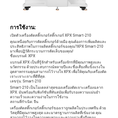
การใช้งาน:
เปิดตัวเครื่องตัดสติ๊กเกอร์สติ๊กเกอร์ XPX Smart-210
คุณเหนื่อยกับการตัดสติ๊กเกอร์ด้วยมือ คุณต้องการเพิ่มผลิตและ
ประสิทธิภาพในการผลิตสติ๊กเกอร์ของคุณ?XPX Smart-210
มาเพื่อปฏิวัติกระบวนการตัดเล็บของคุณ!
ชื่อแบรนด์: XPX
แบรนด์ XPX เป็นที่รู้จักสําหรับเครื่องจักรที่มีคุณภาพสูงและ
นวัตกรรม ด้วยประสบการณ์หลายปีและชื่อเสียงที่แข็งแรงใน
อุตสาหกรรมคุณสามารถไว้วางใจ XPX เพื่อให้คุณกับเครื่องตัด
เจาะเจาะเจาะที่ดีที่สุด.
เลขรุ่น: Smart-210
Smart-210 เป็นโมเดลล่าสุดของเครื่องตัดเจาะเครื่องฉลาก
XPX. มันพร้อมกับฟังก์ชันที่ทันสมัยเพื่อรับรองความแม่นยํา
ความเร็วและความง่ายในการใช้งาน
สถานที่กําเนิด: จีน
เครื่องตัดสติ๊กเกอร์สติ๊กเกอร์ของเราถูกผลิตในประเทศจีน ด้วย
วัสดุที่มีคุณภาพสูงสุด และมาตรฐานการผลิตที่เข้มงวด คุณ
สามารถไว้วางใจความทนทานและความน่าเชื่อถือของ