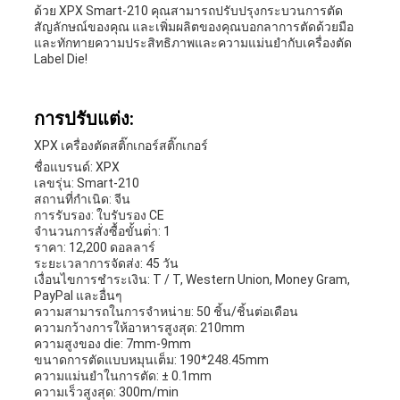
ด้วย XPX Smart-210 คุณสามารถปรับปรุงกระบวนการตัด
สัญลักษณ์ของคุณ และเพิ่มผลิตของคุณบอกลาการตัดด้วยมือ
และทักทายความประสิทธิภาพและความแม่นยํากับเครื่องตัด
Label Die!
การปรับแต่ง:
XPX เครื่องตัดสติ๊กเกอร์สติ๊กเกอร์
ชื่อแบรนด์: XPX
เลขรุ่น: Smart-210
สถานที่กําเนิด: จีน
การรับรอง: ใบรับรอง CE
จํานวนการสั่งซื้อขั้นต่ํา: 1
ราคา: 12,200 ดอลลาร์
ระยะเวลาการจัดส่ง: 45 วัน
เงื่อนไขการชําระเงิน: T / T, Western Union, Money Gram,
PayPal และอื่นๆ
ความสามารถในการจําหน่าย: 50 ชิ้น/ชิ้นต่อเดือน
ความกว้างการให้อาหารสูงสุด: 210mm
ความสูงของ die: 7mm-9mm
ขนาดการตัดแบบหมุนเต็ม: 190*248.45mm
ความแม่นยําในการตัด: ± 0.1mm
ความเร็วสูงสุด: 300m/min