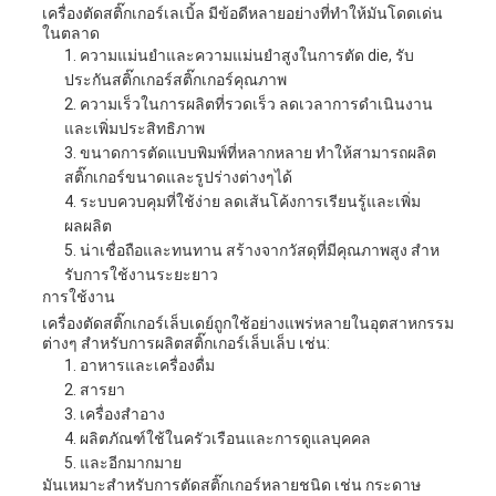
เครื่องตัดสติ๊กเกอร์เลเบิ้ล มีข้อดีหลายอย่างที่ทําให้มันโดดเด่น
ในตลาด
ความแม่นยําและความแม่นยําสูงในการตัด die, รับ
ประกันสติ๊กเกอร์สติ๊กเกอร์คุณภาพ
ความเร็วในการผลิตที่รวดเร็ว ลดเวลาการดําเนินงาน
และเพิ่มประสิทธิภาพ
ขนาดการตัดแบบพิมพ์ที่หลากหลาย ทําให้สามารถผลิต
สติ๊กเกอร์ขนาดและรูปร่างต่างๆได้
ระบบควบคุมที่ใช้ง่าย ลดเส้นโค้งการเรียนรู้และเพิ่ม
ผลผลิต
น่าเชื่อถือและทนทาน สร้างจากวัสดุที่มีคุณภาพสูง สําห
รับการใช้งานระยะยาว
การใช้งาน
เครื่องตัดสติ๊กเกอร์เล็บเดย์ถูกใช้อย่างแพร่หลายในอุตสาหกรรม
ต่างๆ สําหรับการผลิตสติ๊กเกอร์เล็บเล็บ เช่น:
อาหารและเครื่องดื่ม
สารยา
เครื่องสําอาง
ผลิตภัณฑ์ใช้ในครัวเรือนและการดูแลบุคคล
และอีกมากมาย
มันเหมาะสําหรับการตัดสติ๊กเกอร์หลายชนิด เช่น กระดาษ