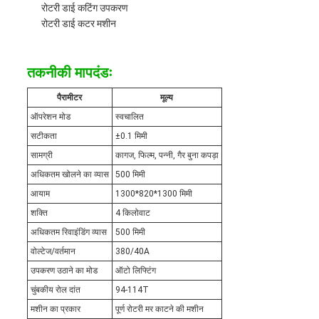
रोटरी डाई कटिंग उपकरण
रोटरी डाई कटर मशीन
तकनीकी मापदंडः
पैरामीटर
मूल्य
ऑपरेशन मोड
स्वचालित
सटीकता
±0.1 मिमी
सामग्री
कागज, फिल्म, पन्नी, गैर बुना कपड़ा
अधिकतम खोलने का व्यास
500 मिमी
आयाम
1300*820*1300 मिमी
शक्ति
4 किलोवाट
अधिकतम रिवाइंडिंग व्यास
500 मिमी
वोल्टेज/वर्तमान
380/40A
उपकरण उठाने का मोड
ऑटो लिफ्टिंग
चुंबकीय रोल दांत
94-114T
मशीन का प्रकार
पूर्ण रोटरी मर काटने की मशीन