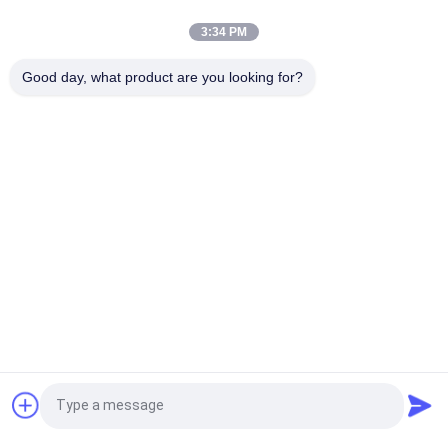
शक्तिशाली रोटरी स्लिटिंग और डाई कटिंग मशीन 3 चरण 380V/18A बिजली की
आपूर्ति
3:34 PM
पूर्ण/अर्ध घूर्णी मर काटने की मशीन अधिकतम फ़ीडिंग चौड़ाई 210 मिमी छोटे आकार के
Good day, what product are you looking for?
उत्पादों के लिए
लोकप्रिय श्रेणियां
सभी
फ्लैटबेड मर काटने की 
रोटरी मर काटने की मशीन
मशीन
लेजर लेबल डाई कटिंग 
डिजिटल डाई कटिंग और 
मशीन
प्रिंटिंग मशीन
डिजिटल सजावट मशीन
रेशम मुद्रण मशीन
फ्लेक्सो संयोजन मशीन
एक बोली का अनुरोध