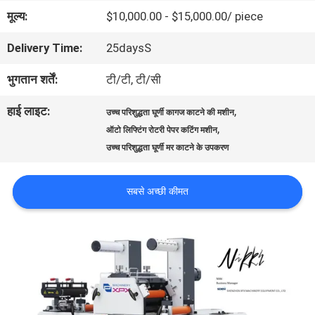
मूल्य:
$10,000.00 - $15,000.00/ piece
बारे
Delivery Time:
25daysS
में
भुगतान शर्तें:
टी/टी, टी/सी
कारखाने
हाई लाइट:
,
उच्च परिशुद्धता घूर्णी कागज काटने की मशीन
,
ऑटो लिफ्टिंग रोटरी पेपर कटिंग मशीन
का
उच्च परिशुद्धता घूर्णी मर काटने के उपकरण
दौरा
सबसे अच्छी कीमत
गुणवत्ता
नियंत्रण
हमसे