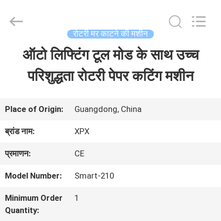
2026
Shenzhen
XPX
Machinery
रोटरी मर काटने की मशीन
Equipment
Co.,
ऑटो लिफ्टिंग टूल मोड के साथ उच्च
घर
Ltd..
All
Rights
परिशुद्धता रोटरी पेपर कटिंग मशीन
Reserved.
उत्पाद
Place of Origin:
Guangdong, China
वीडियो
ब्रांड नाम:
XPX
प्रमाणन:
CE
वी.आर.
Model Number:
Smart-210
शो
Minimum Order
1
Quantity:
हमारे