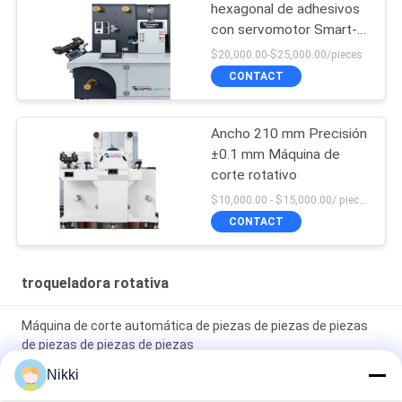
hexagonal de adhesivos
con servomotor Smart-
360
$20,000.00-$25,000.00/pieces
CONTACT
Ancho 210 mm Precisión
±0.1 mm Máquina de
corte rotativo
$10,000.00 - $15,000.00/ piece MOQ:1
CONTACT
troqueladora rotativa
Máquina de corte automática de piezas de piezas de piezas
de piezas de piezas de piezas
Nikki
Potente máquina de corte rotativo y de corte por die 3 fase