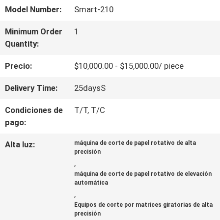
VR
Model Number:
Smart-210
Minimum Order
1
SOBRE
Quantity:
NOSOTROS
Precio:
$10,000.00 - $15,000.00/ piece
Delivery Time:
25daysS
RECORRIDO
Condiciones de
T/T, T/C
POR
pago:
LA
Alta luz:
máquina de corte de papel rotativo de alta
precisión
FÁBRICA
,
máquina de corte de papel rotativo de elevación
automática
CONTROL
,
Equipos de corte por matrices giratorias de alta
DE
precisión