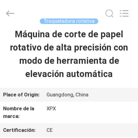
2026
Shenzhen
XPX
Machinery
Troqueladora rotativa
Equipment
Co.,
Máquina de corte de papel
EN
Ltd..
All
Rights
rotativo de alta precisión con
CASA
Reserved.
modo de herramienta de
PRODUCTOS
elevación automática
LOS
Place of Origin:
Guangdong, China
VÍDEOS
Nombre de la
XPX
marca:
ESPECTÁCULO
Certificación:
CE