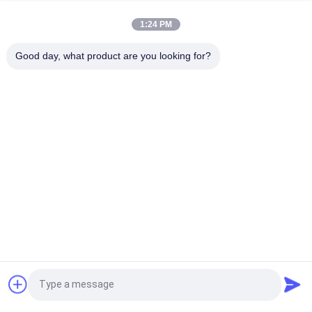
380V/18A fuente de alimentación
1:24 PM
Máquina de corte a presión de rotación completa/semirotaria
ancho máximo de alimentación 210 mm para productos de
Good day, what product are you looking for?
tamaño pequeño
Categorías Populares
Todos
Máquina Que Corta 
Troqueladora 
Con Tintas Plana
Rotativa
Máquina Que Corta 
Máquina De Corte Y 
Con Tintas De La 
Impresión Digital A 
Etiqueta Del Laser
Presión
Máquina De 
Máquina De 
Embellecimiento 
Impresión De Seda
Digital
Máquina De 
Solicitar una cotización
Combinación De 
Flexo