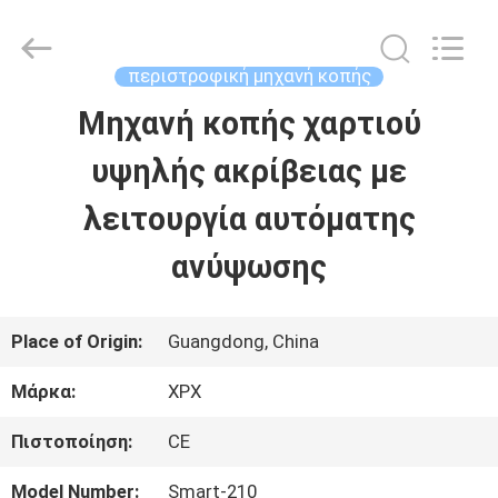
Shenzhen
XPX
Machinery
Equipment
περιστροφική μηχανή κοπής
Co.,
Ltd..
Μηχανή κοπής χαρτιού
ΣΠΊΤΙ
All
Rights
Reserved.
υψηλής ακρίβειας με
ΠΡΟΪΌΝΤΑ
λειτουργία αυτόματης
ανύψωσης
ΒΊΝΤΕΟ
Place of Origin:
Guangdong, China
ΕΜΦΆΝΙΣΗ
Μάρκα:
XPX
VR
Πιστοποίηση:
CE
ΣΧΕΤΙΚΆ
Model Number:
Smart-210