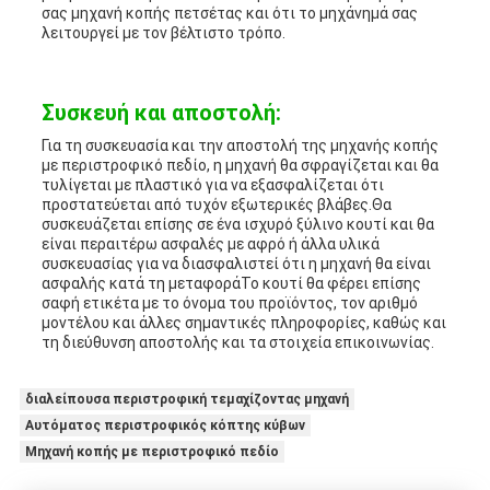
σας μηχανή κοπής πετσέτας και ότι το μηχάνημά σας
λειτουργεί με τον βέλτιστο τρόπο.
Συσκευή και αποστολή:
Για τη συσκευασία και την αποστολή της μηχανής κοπής
με περιστροφικό πεδίο, η μηχανή θα σφραγίζεται και θα
τυλίγεται με πλαστικό για να εξασφαλίζεται ότι
προστατεύεται από τυχόν εξωτερικές βλάβες.Θα
συσκευάζεται επίσης σε ένα ισχυρό ξύλινο κουτί και θα
είναι περαιτέρω ασφαλές με αφρό ή άλλα υλικά
συσκευασίας για να διασφαλιστεί ότι η μηχανή θα είναι
ασφαλής κατά τη μεταφοράΤο κουτί θα φέρει επίσης
σαφή ετικέτα με το όνομα του προϊόντος, τον αριθμό
μοντέλου και άλλες σημαντικές πληροφορίες, καθώς και
τη διεύθυνση αποστολής και τα στοιχεία επικοινωνίας.
διαλείπουσα περιστροφική τεμαχίζοντας μηχανή
Αυτόματος περιστροφικός κόπτης κύβων
Μηχανή κοπής με περιστροφικό πεδίο