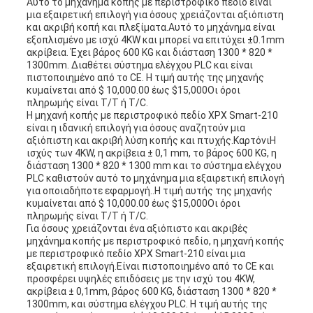
Αυτό το μηχάνημα κοπής με περιστροφικό πεδίο είναι
μια εξαιρετική επιλογή για όσους χρειάζονται αξιόπιστη
και ακριβή κοπή και πλεξίματα.Αυτό το μηχάνημα είναι
εξοπλισμένο με ισχύ 4KW και μπορεί να επιτύχει ±0.1mm
ακρίβεια. Έχει βάρος 600 KG και διάσταση 1300 * 820 *
1300mm. Διαθέτει σύστημα ελέγχου PLC και είναι
πιστοποιημένο από το CE. Η τιμή αυτής της μηχανής
κυμαίνεται από $ 10,000.00 έως $15,000Οι όροι
πληρωμής είναι T/T ή T/C.
Η μηχανή κοπής με περιστροφικό πεδίο XPX Smart-210
είναι η ιδανική επιλογή για όσους αναζητούν μια
αξιόπιστη και ακριβή λύση κοπής και πτυχής.ΚαρτόνιΗ
ισχύς των 4KW, η ακρίβεια ± 0,1 mm, το βάρος 600 KG, η
διάσταση 1300 * 820 * 1300 mm και το σύστημα ελέγχου
PLC καθιστούν αυτό το μηχάνημα μια εξαιρετική επιλογή
για οποιαδήποτε εφαρμογή..Η τιμή αυτής της μηχανής
κυμαίνεται από $ 10,000.00 έως $15,000Οι όροι
πληρωμής είναι T/T ή T/C.
Για όσους χρειάζονται ένα αξιόπιστο και ακριβές
μηχάνημα κοπής με περιστροφικό πεδίο, η μηχανή κοπής
με περιστροφικό πεδίο XPX Smart-210 είναι μια
εξαιρετική επιλογή.Είναι πιστοποιημένο από το CE και
προσφέρει υψηλές επιδόσεις με την ισχύ του 4KW,
ακρίβεια ± 0,1mm, βάρος 600 KG, διάσταση 1300 * 820 *
1300mm, και σύστημα ελέγχου PLC. Η τιμή αυτής της