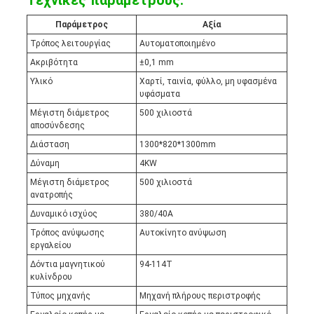
Τεχνικές παραμέτρους:
Παράμετρος
Αξία
Τρόπος λειτουργίας
Αυτοματοποιημένο
Ακριβότητα
±0,1 mm
Υλικό
Χαρτί, ταινία, φύλλο, μη υφασμένα
υφάσματα
Μέγιστη διάμετρος
500 χιλιοστά
αποσύνδεσης
Διάσταση
1300*820*1300mm
Δύναμη
4KW
Μέγιστη διάμετρος
500 χιλιοστά
ανατροπής
Δυναμικό ισχύος
380/40A
Τρόπος ανύψωσης
Αυτοκίνητο ανύψωση
εργαλείου
Δόντια μαγνητικού
94-114Τ
κυλίνδρου
Τύπος μηχανής
Μηχανή πλήρους περιστροφής