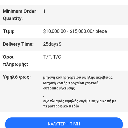
ΜΕ
Minimum Order
1
Quantity:
ΕΜΆΣ
Τιμή:
$10,000.00 - $15,000.00/ piece
ΕΠΙΣΚΈΨΕΙΣ
Delivery Time:
25daysS
ΣΤΟ
Όροι
T/T, T/C
πληρωμής:
ΕΡΓΟΣΤΆΣΙΟ
Υψηλό φως:
,
μηχανή κοπής χαρτιού υψηλής ακρίβειας
Μηχανή κοπής τροχαίου χαρτιού
ΈΛΕΓΧΟΣ
αυτοαποθήκευσης
,
ΠΟΙΌΤΗΤΑΣ
εξοπλισμός υψηλής ακρίβειας για κοπή με
περιστροφικό πεδίο
ΕΠΙΚΟΙΝΩΝΉΣΤΕ
ΚΑΛΎΤΕΡΗ ΤΙΜΉ