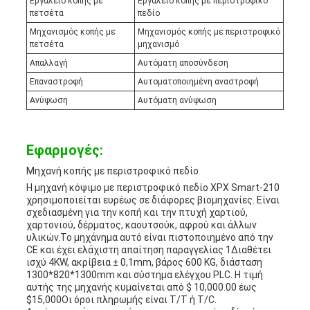
Εργαλείο κοπής με
Εργαλείο κοπής με περιστροφικό
πετσέτα
πεδίο
Μηχανισμός κοπής με
Μηχανισμός κοπής με περιστροφικό
πετσέτα
μηχανισμό
Απαλλαγή
Αυτόματη αποσύνδεση
Επαναστροφή
Αυτοματοποιημένη αναστροφή
Ανύψωση
Αυτόματη ανύψωση
Εφαρμογές:
Μηχανή κοπής με περιστροφικό πεδίο
Η μηχανή κόψιμο με περιστροφικό πεδίο XPX Smart-210
χρησιμοποιείται ευρέως σε διάφορες βιομηχανίες. Είναι
σχεδιασμένη για την κοπή και την πτυχή χαρτιού,
χαρτονιού, δέρματος, καουτσούκ, αφρού και άλλων
υλικών.Το μηχάνημα αυτό είναι πιστοποιημένο από την
CE και έχει ελάχιστη απαίτηση παραγγελίας 1Διαθέτει
ισχύ 4KW, ακρίβεια ± 0,1mm, βάρος 600 KG, διάσταση
1300*820*1300mm και σύστημα ελέγχου PLC. Η τιμή
αυτής της μηχανής κυμαίνεται από $ 10,000.00 έως
$15,000Οι όροι πληρωμής είναι T/T ή T/C.