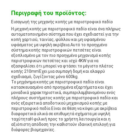
Περιγραφή του προϊόντος:
Εισαγωγή της μηχανής κοπής με περιστροφικό πεδίο
Η μηχανή κοπής με περιστροφικό πεδίο είναι ένα πλήρως
αυτοματοποιημένο σύστημα που έχει σχεδιαστεί για την
κοπή χαρτιού, ταινίας, φύλλου και μη υφασμένου
υφάσματος με υψηλή ακρίβεια.Αυτό το προηγμένο
σύστημα κοπής περιστροφικών πετσέτες είναι
εξοπλισμένο με τον πιο προηγμένο μηχανισμό κοπής
περιστροφικών πετσέτες και ισχύ 4KW για να
εξασφαλίσει ότι μπορεί να φτάσει το μέγιστο πλάτος
κοπής 210mmΈχει μια συμπαγή δομή και ελαφρύ
σχεδιασμό, ζυγίζοντας μόνο 600kg.
Το μηχάνημα κοπής με περιστροφικό πεδίο είναι
κατασκευασμένο από προηγμένα εξαρτήματα και έχει
μοναδικά χαρακτηριστικά, συμπεριλαμβανομένου ενός
πλήρους συστήματος κοπής με περιστροφικό πεδίο και
ενός εξαιρετικά αποδοτικού μηχανισμού κοπής με
περιστροφικό πεδίο.Είναι σε θέση να κόψει με ακρίβεια
διαφορετικά υλικά σε επιθυμητά σχήματα με υψηλή
ταχύτηταΗ φιλική προς το χρήστη λειτουργία και η
αξιόπιστη απόδοση την καθιστούν ιδανική επιλογή για
διάφορες βιομηχανίες.