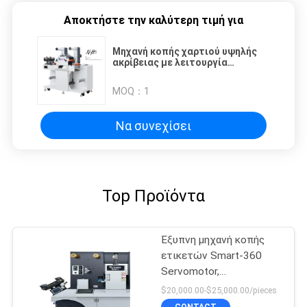
Αποκτήστε την καλύτερη τιμή για
Μηχανή κοπής χαρτιού υψηλής
ακρίβειας με λειτουργία
αυτόματης ανύψωσης
MOQ：
1
Να συνεχίσει
Top Προϊόντα
Έξυπνη μηχανή κοπής
ετικετών Smart-360
Servomotor,
ημιαυτόματη ή πλήρως
$20,000.00-$25,000.00/pieces
περιστροφική κοπή
CONTACT