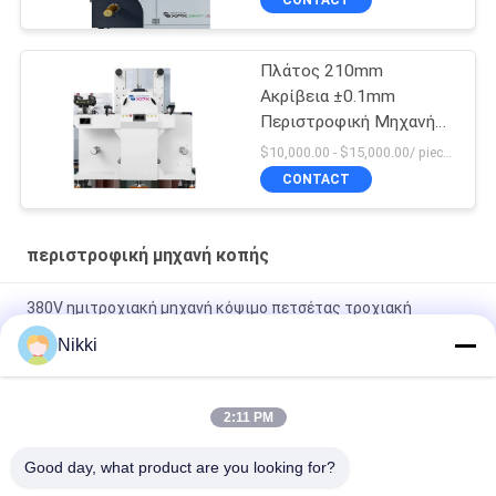
Πλάτος 210mm
Ακρίβεια ±0.1mm
Περιστροφική Μηχανή
Κοπής
$10,000.00 - $15,000.00/ piece MOQ:1
CONTACT
περιστροφική μηχανή κοπής
380V ημιτροχιακή μηχανή κόψιμο πετσέτας τροχιακή
αυτόματη μηχανή κοπής πετσέτας
Nikki
Ενίσχυρη μηχανή κοπής 3 φάσης 380V/18A
2:11 PM
Μηχανή πλήρους/μισού περιστρεφόμενης κοπής με πετσέτα
μέγιστο πλάτος τροφοδοσίας 210 mm για προϊόντα μικρού
Good day, what product are you looking for?
μεγέθους