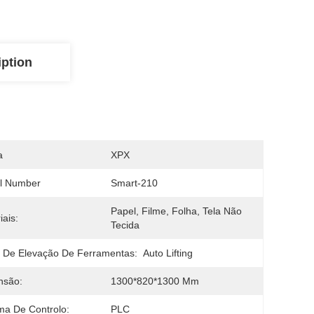
iption
a
XPX
l Number
Smart-210
Papel, Filme, Folha, Tela Não 
iais:
Tecida
 De Elevação De Ferramentas:
Auto Lifting
nsão:
1300*820*1300 Mm
ma De Controlo:
PLC