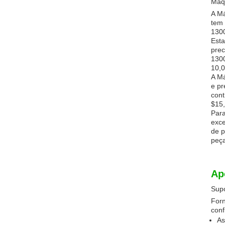
Máqu
A Má
tem 
1300
Esta
prec
1300
10,0
A Má
e pr
cont
$15,
Para
exce
de p
peça
Ap
Supo
Forn
conf
As