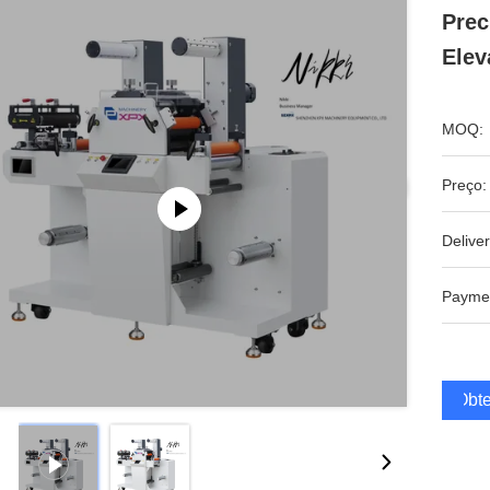
Prec
Elev
MOQ:
Preço:
Deliver
Payme
Obte