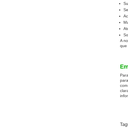
Su
Se
Ac
Ma
At
So
A no
que 
Em
Para
para
com 
clar
info
Tag