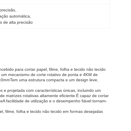
 precisão
, 
vação automática
, 
s de alta precisão
bido para cortar papel, filme, folha e tecido não tecido
m um mecanismo de corte rotativo de ponta e 4KW de
 210mmTem uma estrutura compacta e um design leve,
 e projetada com características únicas, incluindo um
e matrizes rotativas altamente eficiente.É capaz de cortar
eA facilidade de utilização e o desempenho fiável tornam-
el, filme, folha e tecido não tecido em formas desejadas