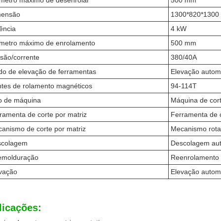
metro máximo de desenrolar
500 mm
mensão
1300*820*130
ência
4 kW
metro máximo de enrolamento
500 mm
são/corrente
380/40A
o de elevação de ferramentas
Elevação autom
tes de rolamento magnéticos
94-114T
o de máquina
Máquina de cort
ramenta de corte por matriz
Ferramenta de c
anismo de corte por matriz
Mecanismo rotat
scolagem
Descolagem aut
emolduração
Reenrolamento 
vação
Elevação autom
licações: