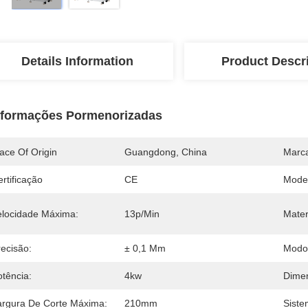
Details Information
Product Descr
nformações Pormenorizadas
ace Of Origin
Guangdong, China
Marc
rtificação
CE
Mode
elocidade Máxima:
13p/min
Mater
recisão:
± 0,1 Mm
Modo
otência:
4kw
Dime
argura De Corte Máxima:
210mm
Siste