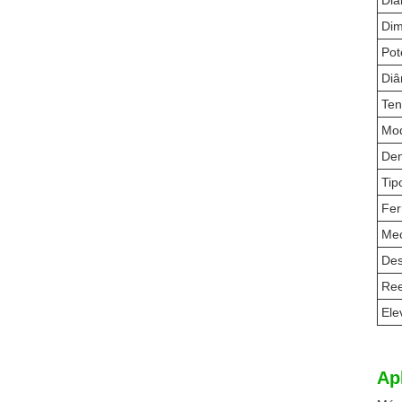
Diâ
Di
Pot
Diâ
Ten
Mod
Den
Tip
Fer
Mec
De
Re
Ele
Ap