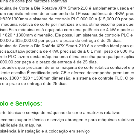
ina de corte por matrizes rotativas
quina de Corte a Die Rotativa XPX Smart-210 é amplamente usada em v
um requisito mínimo de encomenda de 1Possui potência de 4KW, pre
*820*1300mm e sistema de controle PLC.000.00 a $15,000.00 por peça
 máquina rotativa de corte por matrizes é uma ótima escolha para que
isos.Esta máquina está equipada com uma potência de 4 kW e pode a
 * 820 * 1300mm dimensão. Ele possui um sistema de controle PLC e é
00.00 a $15,000.00 por peça e o prazo de entrega é de 25 dias.
quina de Corte a Die Rotária XPX Smart-210 é a escolha ideal para q
ecisa.cartãoA potência de 4KW, precisão de ± 0,1 mm, peso de 600 K
role PLC fazem desta máquina uma ótima escolha para qualquer aplic
000.00 por peça e o prazo de entrega é de 25 dias.
 aqueles que precisam de uma máquina de corte rotativa confiável e 
lente escolha.É certificado pelo CE e oferece desempenho premium c
eso, 1300 * 820 * 1300mm dimensão, e sistema de controle PLC. O pr
 e o prazo de entrega é de 25 dias.
oio e Serviços:
rte técnico e serviço de máquinas de corte a matrizes rotativas
ecemos suporte técnico e serviço abrangente para máquinas rotativas 
iabilidade da máquina.
sistência à instalação e à colocação em serviço