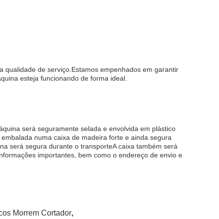
alta qualidade de serviço.Estamos empenhados em garantir
quina esteja funcionando de forma ideal.
máquina será seguramente selada e envolvida em plástico
á embalada numa caixa de madeira forte e ainda segura
na será segura durante o transporteA caixa também será
informações importantes, bem como o endereço de envio e
icos Morrem Cortador
,