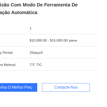
isão Com Modo De Ferramenta De
ação Automática
1
$10,000.00 - $15,000.00/ piece
y Period:
25daysS
nt Method:
T/T, T/C
nha O Melhor Preço
Contacte-Nos