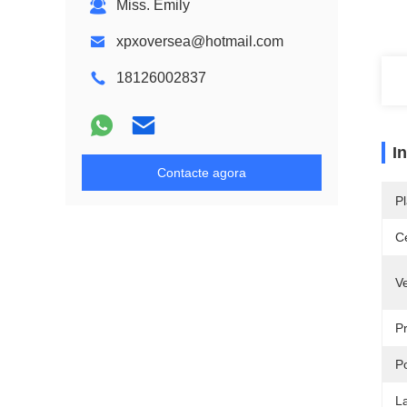
Miss. Emily
xpxoversea@hotmail.com
18126002837
I
Contacte agora
Pl
Ce
V
P
P
L