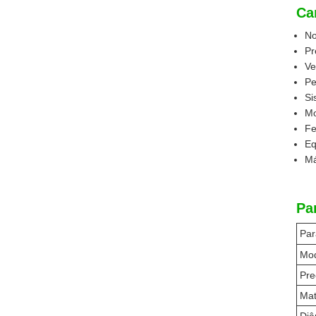
Ca
No
Pr
Ve
Pe
Si
Mo
Fe
Eq
Má
Pa
Par
Mod
Pre
Mat