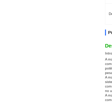
D
P
De
Intr
A má
com 
potê
pes
A má
sist
com 
no u
A má
com 