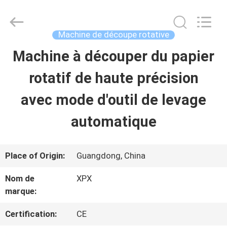
2026
Shenzhen
XPX
Machinery
Machine de découpe rotative
Equipment
Co.,
Machine à découper du papier
À
Ltd..
All
Rights
rotatif de haute précision
LA
Reserved.
avec mode d'outil de levage
MAISON
automatique
PRODUITS
Place of Origin:
Guangdong, China
VIDÉOS
Nom de
XPX
marque:
LE
Certification:
CE