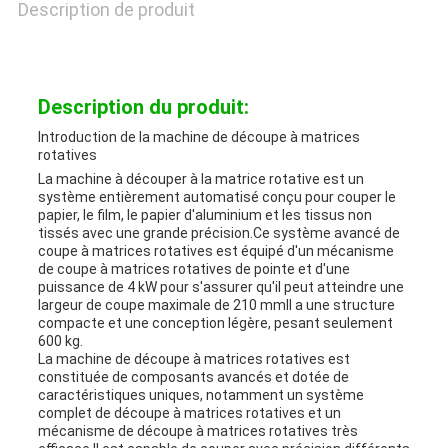
Description de produit
AFFAIRES
PLAN
Description du produit:
DU
Introduction de la machine de découpe à matrices
rotatives
SITE
La machine à découper à la matrice rotative est un
système entièrement automatisé conçu pour couper le
papier, le film, le papier d'aluminium et les tissus non
tissés avec une grande précision.Ce système avancé de
POLITIQUE
coupe à matrices rotatives est équipé d'un mécanisme
de coupe à matrices rotatives de pointe et d'une
puissance de 4 kW pour s'assurer qu'il peut atteindre une
DE
largeur de coupe maximale de 210 mmIl a une structure
compacte et une conception légère, pesant seulement
CONFIDENTIALITÉ
600 kg.
La machine de découpe à matrices rotatives est
constituée de composants avancés et dotée de
caractéristiques uniques, notamment un système
complet de découpe à matrices rotatives et un
mécanisme de découpe à matrices rotatives très