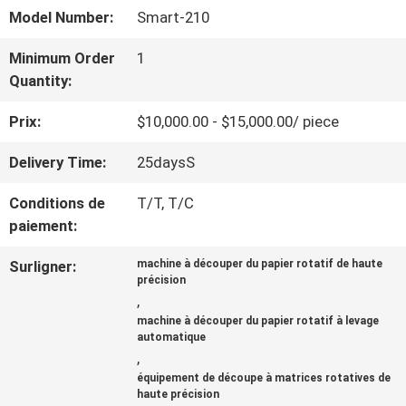
SPECTACLE
Model Number:
Smart-210
VR
Minimum Order
1
Quantity:
À
Prix:
$10,000.00 - $15,000.00/ piece
PROPOS
Delivery Time:
25daysS
DE
Conditions de
T/T, T/C
NOUS
paiement:
Surligner:
machine à découper du papier rotatif de haute
précision
VISITE
,
machine à découper du papier rotatif à levage
DE
automatique
,
L'USINE
équipement de découpe à matrices rotatives de
haute précision