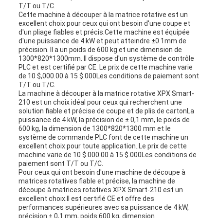
T/T ou T/C.
Cette machine à découper à la matrice rotative est un
excellent choix pour ceux qui ont besoin d'une coupe et
d'un pliage fiables et précis.Cette machine est équipée
d'une puissance de 4 kW et peut atteindre ±0.1mm de
précision. Il a un poids de 600 kg et une dimension de
1300*820*1300mm. Il dispose d'un système de contrôle
PLC et est certifié par CE. Le prix de cette machine varie
de 10 $,000.00 à 15 $.000Les conditions de paiement sont
T/T ou T/C.
La machine à découper à la matrice rotative XPX Smart-
210 est un choix idéal pour ceux qui recherchent une
solution fiable et précise de coupe et de plis.de cartonLa
puissance de 4 kW, la précision de ± 0,1 mm, le poids de
600 kg, la dimension de 1300*820*1300 mm et le
système de commande PLC font de cette machine un
excellent choix pour toute application..Le prix de cette
machine varie de 10 $.000.00 à 15 $.000Les conditions de
paiement sont T/T ou T/C.
Pour ceux qui ont besoin d'une machine de découpe à
matrices rotatives fiable et précise, la machine de
découpe à matrices rotatives XPX Smart-210 est un
excellent choix.Il est certifié CE et offre des
performances supérieures avec sa puissance de 4 kW,
précision ± 0,1 mm, poids 600 kg, dimension