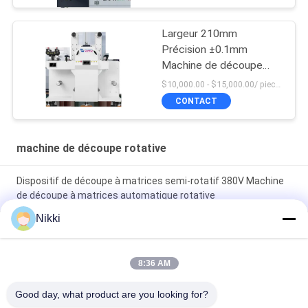
Largeur 210mm
Précision ±0.1mm
Machine de découpe
rotative
$10,000.00 - $15,000.00/ piece MOQ:1
CONTACT
machine de découpe rotative
Dispositif de découpe à matrices semi-rotatif 380V Machine
de découpe à matrices automatique rotative
Nikki
Puissante machine de découpe et de découpe rotative 3
phases 380V/18A alimentation
8:36 AM
Machine à découper à la matrice à rotation complète ou semi-
rotative Largeur maximale d'alimentation 210 mm pour les
Good day, what product are you looking for?
produits de petite taille