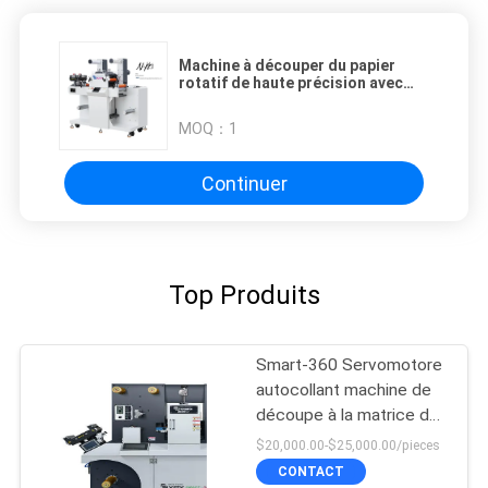
Machine à découper du papier
rotatif de haute précision avec
mode d'outil de levage
automatique
MOQ：
1
Continuer
Top Produits
Smart-360 Servomotore
autocollant machine de
découpe à la matrice de
coupe semi ou
$20,000.00-$25,000.00/pieces
entièrement rotative
CONTACT