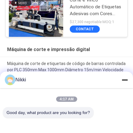
Corte e Vinco
Automático de Etiquetas
Adesivas com Cores
Pantone em Oitenta Por
$27,300 negotiable MOQ:1
Cento de Cobertura
CONTACT
Máquina de corte e impressão digital
Máquina de corte de etiquetas de código de barras controlada
por PLC 350mm Max 1000mm Diâmetro 15m/min Velocidade
8kw Potência
Nikki
400m/min Velocidade máxima de corte por die fabricante de
etiquetas de adesivos para alta precisão e eficiência
4:17 AM
Máquina de corte a óleo de etiqueta de código de barras com
Good day, what product are you looking for?
controle PLC