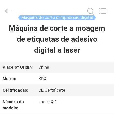
Shenzhen
XPX
Machinery
Equipment
Máquina de corte e impressão digital
Co.,
Ltd..
Máquina de corte a moagem
PARA
All
Rights
Reserved.
de etiquetas de adesivo
CASA
digital a laser
PRODUTOS
Place of Origin:
China
VÍDEOS
Marca:
XPX
Certificação:
CE Certificate
ESPETÁCULO
Número do
Laser-X-1
VR
modelo: