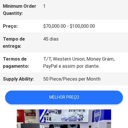
Minimum Order
1
SOBRE
Quantity:
NÓS
Preço:
$70,000.00 - $100,000.00
Tempo de
45 dias
VISITA
entrega:
À
Termos de
T/T, Western Union, Money Gram,
pagamento:
PayPal e assim por diante.
FÁBRICA
Supply Ability:
50 Piece/Pieces per Month
CONTROLE
MELHOR PREÇO
DE
QUALIDADE