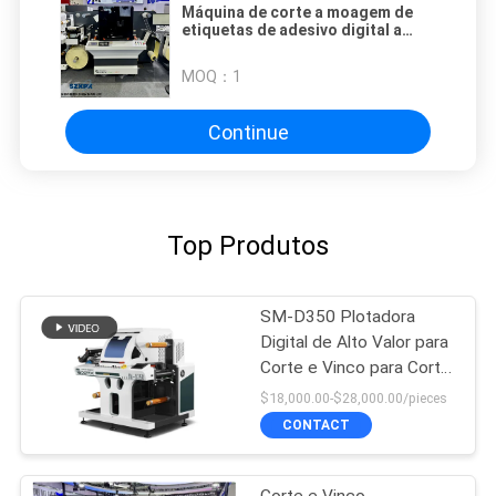
Máquina de corte a moagem de
etiquetas de adesivo digital a
laser
MOQ：
1
Continue
Top Produtos
SM-D350 Plotadora
Digital de Alto Valor para
Corte e Vinco para Corte
de Etiquetas
$18,000.00-$28,000.00/pieces
CONTACT