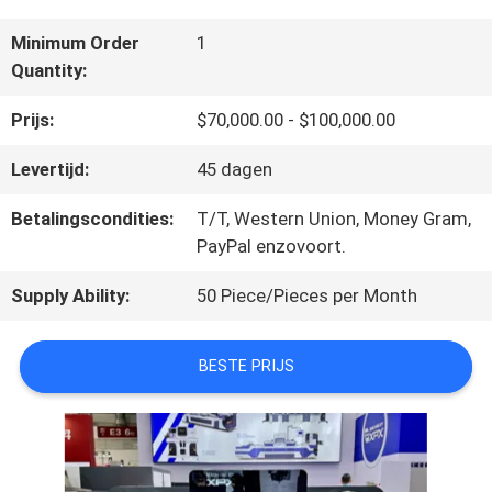
ONS
Minimum Order
1
Quantity:
FABRIEKSTOCHT
Prijs:
$70,000.00 - $100,000.00
Levertijd:
45 dagen
KWALITEITSCONTROLE
Betalingscondities:
T/T, Western Union, Money Gram,
PayPal enzovoort.
NEEM
Supply Ability:
50 Piece/Pieces per Month
CONTACT
BESTE PRIJS
MET
ONS
OP