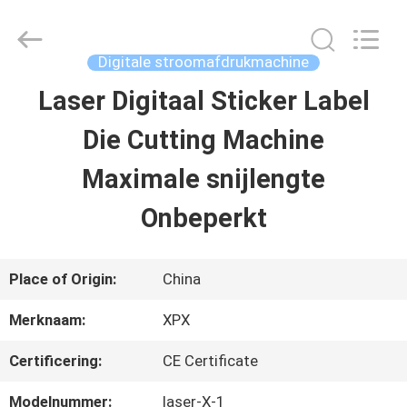
XPX
Machinery
Equipment
Co.,
Digitale stroomafdrukmachine
Ltd..
All
Laser Digitaal Sticker Label
HUIS
Rights
Reserved.
Die Cutting Machine
PRODUCTEN
Maximale snijlengte
Onbeperkt
VIDEO'S
Place of Origin:
China
VR-
Merknaam:
XPX
SHOW
Certificering:
CE Certificate
OVER
Modelnummer:
laser-X-1