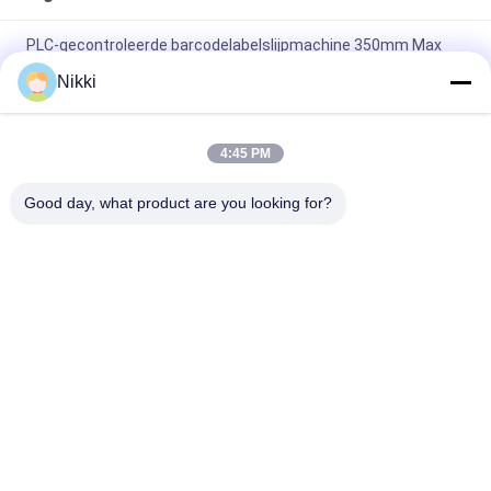
PLC-gecontroleerde barcodelabelslijpmachine 350mm Max
1000mm Diameter 15m/min Snelheid 8kw Vermogen
Nikki
400m/min Max Speed Die Cutting Sticker Label Maker voor
hoge precisie en efficiëntie
4:45 PM
Maximale omwikkelingsdiameter 1000 mm Barcode Label Die
Good day, what product are you looking for?
Cutting Machine met PLC-besturing
populaire categorieën
Alle
Oplegger 
Roterende 
Matrijzensnijmachine
Stansmachine
De 
Digitale 
Matrijzensnijmachine 
Stroomafdrukmachine
Van Het Laseretiket