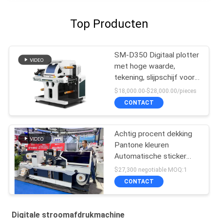
Top Producten
SM-D350 Digitaal plotter
met hoge waarde,
tekening, slijpschijf voor
het snijden van etiketten
$18,000.00-$28,000.00/pieces
CONTACT
Achtig procent dekking
Pantone kleuren
Automatische sticker
label die cutter
$27,300 negotiable MOQ:1
CONTACT
Digitale stroomafdrukmachine