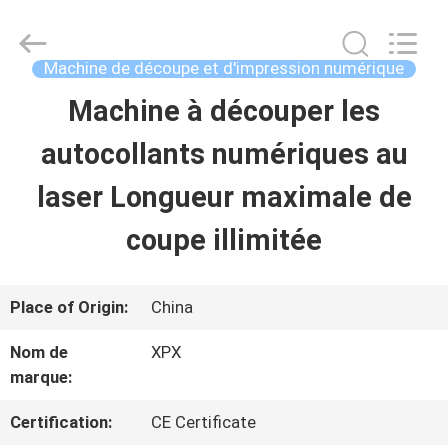
2026
Shenzhen
XPX
Machinery
Machine de découpe et d'impression numérique
Equipment
Co.,
Machine à découper les
À
Ltd..
All
Rights
autocollants numériques au
LA
Reserved.
laser Longueur maximale de
MAISON
coupe illimitée
PRODUITS
Place of Origin:
China
VIDÉOS
Nom de
XPX
marque:
LE
Certification:
CE Certificate