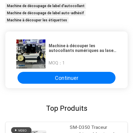
Machine de découpage de label d'autocollant
Machine de découpage de label auto-adhésif
Machine à découper les étiquettes
Machine à découper les
autocollants numériques au laser
Longueur maximale de coupe
illimitée
MOQ：
1
Continuer
Top Produits
SM-D350 Traceur