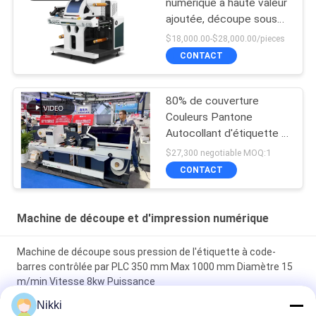
numérique à haute valeur
ajoutée, découpe sous
pression pour découper
$18,000.00-$28,000.00/pieces
les étiquettes
CONTACT
80% de couverture
Couleurs Pantone
Autocollant d'étiquette à
découpe
$27,300 negotiable MOQ:1
CONTACT
Machine de découpe et d'impression numérique
Machine de découpe sous pression de l'étiquette à code-
barres contrôlée par PLC 350 mm Max 1000 mm Diamètre 15
m/min Vitesse 8kw Puissance
Nikki
400m/min Vitesse maximale de découpe sous pression