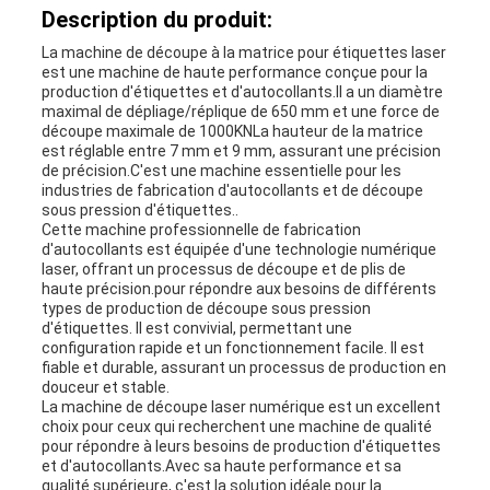
Description du produit:
AFFAIRES
La machine de découpe à la matrice pour étiquettes laser
est une machine de haute performance conçue pour la
production d'étiquettes et d'autocollants.Il a un diamètre
PLAN
maximal de dépliage/réplique de 650 mm et une force de
découpe maximale de 1000KNLa hauteur de la matrice
DU
est réglable entre 7 mm et 9 mm, assurant une précision
de précision.C'est une machine essentielle pour les
SITE
industries de fabrication d'autocollants et de découpe
sous pression d'étiquettes..
Cette machine professionnelle de fabrication
d'autocollants est équipée d'une technologie numérique
laser, offrant un processus de découpe et de plis de
POLITIQUE
haute précision.pour répondre aux besoins de différents
types de production de découpe sous pression
DE
d'étiquettes. Il est convivial, permettant une
configuration rapide et un fonctionnement facile. Il est
CONFIDENTIALITÉ
fiable et durable, assurant un processus de production en
douceur et stable.
La machine de découpe laser numérique est un excellent
choix pour ceux qui recherchent une machine de qualité
pour répondre à leurs besoins de production d'étiquettes
et d'autocollants.Avec sa haute performance et sa
qualité supérieure, c'est la solution idéale pour la