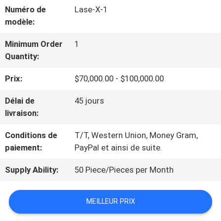
SPECTACLE
Numéro de
Lase-X-1
modèle:
VR
Minimum Order
1
Quantity:
À
Prix:
$70,000.00 - $100,000.00
PROPOS
Délai de
45 jours
DE
livraison:
NOUS
Conditions de
T/T, Western Union, Money Gram,
paiement:
PayPal et ainsi de suite.
VISITE
Supply Ability:
50 Piece/Pieces per Month
DE
L'USINE
MEILLEUR PRIX