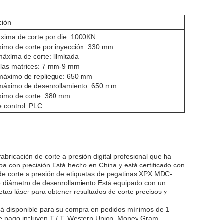
ción
xima de corte por die: 1000KN
imo de corte por inyección: 330 mm
áxima de corte: ilimitada
e las matrices: 7 mm-9 mm
máximo de repliegue: 650 mm
máximo de desenrollamiento: 650 mm
imo de corte: 380 mm
 control: PLC
ricación de corte a presión digital profesional que ha
pa con precisión.Está hecho en China y está certificado con
de corte a presión de etiquetas de pegatinas XPX MDC-
 diámetro de desenrollamiento.Está equipado con un
etas láser para obtener resultados de corte precisos y
á disponible para su compra en pedidos mínimos de 1
e pago incluyen T / T, Western Union, Money Gram,