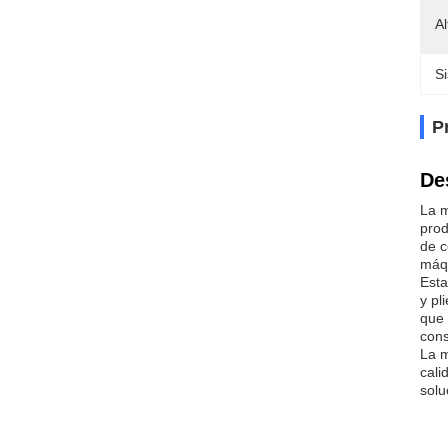
A
S
P
De
La m
prod
de c
máqu
Esta
y pl
que 
cons
La m
cali
solu