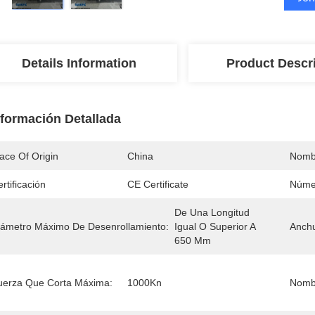
Details Information
Product Descr
nformación Detallada
ace Of Origin
China
Nomb
rtificación
CE Certificate
Núme
De Una Longitud 
iámetro Máximo De Desenrollamiento:
Igual O Superior A 
Anchu
650 Mm
uerza Que Corta Máxima:
1000Kn
Nombr