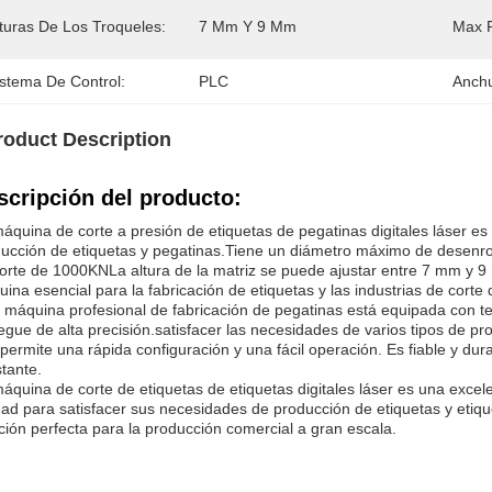
lturas De Los Troqueles:
7 Mm Y 9 Mm
Max R
istema De Control:
PLC
Anchu
roduct Description
scripción del producto:
áquina de corte a presión de etiquetas de pegatinas digitales láser e
ucción de etiquetas y pegatinas.Tiene un diámetro máximo de desenr
orte de 1000KNLa altura de la matriz se puede ajustar entre 7 mm y 9 
ina esencial para la fabricación de etiquetas y las industrias de corte 
 máquina profesional de fabricación de pegatinas está equipada con te
iegue de alta precisión.satisfacer las necesidades de varios tipos de pro
permite una rápida configuración y una fácil operación. Es fiable y du
tante.
áquina de corte de etiquetas de etiquetas digitales láser es una exc
dad para satisfacer sus necesidades de producción de etiquetas y etique
ción perfecta para la producción comercial a gran escala.