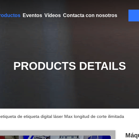
roductos
Eventos
Vídeos
Contacta con nosotros
PRODUCTS DETAILS
tiqueta de etiqueta digital láser Max longitud de corte ilimitada
Máqu