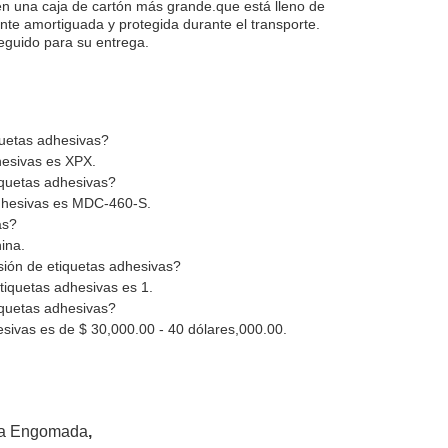
 en una caja de cartón más grande.que está lleno de
e amortiguada y protegida durante el transporte.
eguido para su entrega.
quetas adhesivas?
hesivas es XPX.
iquetas adhesivas?
adhesivas es MDC-460-S.
as?
ina.
sión de etiquetas adhesivas?
tiquetas adhesivas es 1.
iquetas adhesivas?
esivas es de $ 30,000.00 - 40 dólares,000.00.
eta Engomada
,