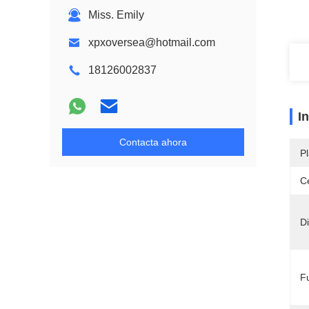
Miss. Emily
xpxoversea@hotmail.com
18126002837
I
Contacta ahora
Pl
Ce
D
F