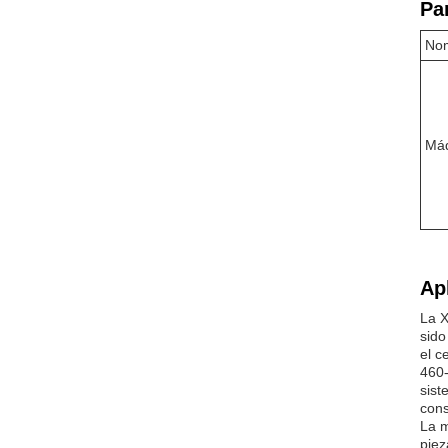
Pa
Nom
Máq
Ap
La X
sido
el c
460-
sist
cons
La m
piez