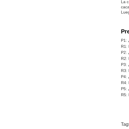
La c
caca
Lueg
Pr
P1: 
R1: 
P2: 
R2: 
P3: 
R3: 
P4: 
R4: 
P5: 
R5: 
Tag