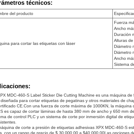
rámetros técnicos:
bre del producto
Especifica
Fuerza má
Ancho máx
Duración m
Alturas d
uina para cortar las etiquetas con láser
Diámetro 
Diámetro 
Ancho máx
Sistema de
licaciones:
PX MDC-460-S Label Sticker Die Cutting Machine es una máquina de fab
 diseñada para cortar etiquetas de pegatinas y otros materiales de cha
ertificado CE.Con una fuerza de corte máxima de 1000KN, la máquina 
S es capaz de cortar láminas de hasta 380 mm de ancho y 650 mm de
ema de control PLC y un sistema de corte por inmersión digital de etiqu
istentes.
áquina de corte a presión de etiquetas adhesivas XPX MDC-460-S est
a, con un rango de precio de $ 30,000.00 a $40,000.00Las opciones d