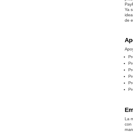
PayP
Ya s
idea
de e
Ap
Apoy
Pr
Pr
Pr
Pr
Pr
Pr
Em
La m
con 
manu