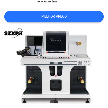
laser industrial
CONTACTE-
NOS
MELHOR PREÇO
NOTÍCIAS
CASOS
MAPA
DO
SITE
POLÍTICA