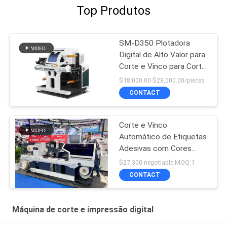
Top Produtos
SM-D350 Plotadora
Digital de Alto Valor para
Corte e Vinco para Corte
de Etiquetas
$18,000.00-$28,000.00/pieces
CONTACT
Corte e Vinco
Automático de Etiquetas
Adesivas com Cores
Pantone em Oitenta Por
$27,300 negotiable MOQ:1
Cento de Cobertura
CONTACT
Máquina de corte e impressão digital