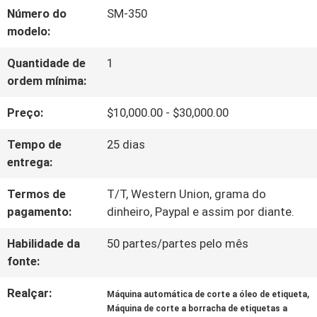
Número do
SM-350
SOBRE
modelo:
NÓS
Quantidade de
1
ordem mínima:
VISITA
Preço:
$10,000.00 - $30,000.00
À
Tempo de
25 dias
entrega:
FÁBRICA
Termos de
T/T, Western Union, grama do
pagamento:
dinheiro, Paypal e assim por diante.
CONTROLE
Habilidade da
50 partes/partes pelo mês
DE
fonte:
QUALIDADE
Realçar:
,
Máquina automática de corte a óleo de etiqueta
Máquina de corte a borracha de etiquetas a