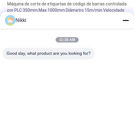
Máquina de corte de etiquetas de código de barras controlada
por PLC 350mm Max 1000mm Diâmetro 15m/min Velocidade
8kw Potência
Nikki
400m/min Velocidade máxima de corte por die fabricante de
etiquetas de adesivos para alta precisão e eficiência
11:38 AM
Máquina de corte a óleo de etiqueta de código de barras com
Good day, what product are you looking for?
controle PLC
Categorias populares
Todos
Máquina Cortando 
Máquina De Corte 
Do Leito
Rotativa
Máquina Cortando 
Máquina De Corte E 
Da Etiqueta Do 
Impressão Digital
Laser
Máquina De 
Máquina De 