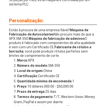
50 peças por mês, esta máquina é controlada por um
sistema PLC.
Personalização:
Estás à procura de uma empresa fiável?
Máquina de
Fabricação de Autocolantes
Não procure mais do que a
XPX SM-350.
Máquina de fabricação de adesivos
O
produto é fabricado com componentes de alta qualidade
e vem com um Certificado CE.
Fabricante de rótulos a
borracha
, você pode produzir rótulos perfeitos sem
limites de comprimento de corte.
Marca:
XPX
Número do modelo:
SM-350
Local de origem:
China
Certificação:
Certificado CE
Quantidade mínima de encomenda:
1
Preço:
10 dólares.000.00 - $50,000.00
Prazo de entrega:
25 dias
Termos de pagamento:
T/T, Western Union, Money
Gram, PayPal e assim por diante.