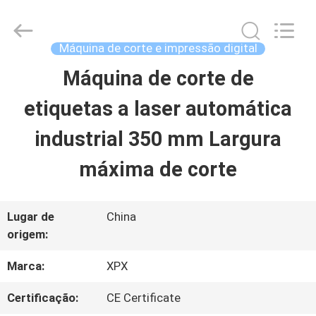
Shenzhen
XPX
Machinery
Equipment
Máquina de corte e impressão digital
Co.,
Ltd..
Máquina de corte de
PARA
All
Rights
Reserved.
etiquetas a laser automática
CASA
industrial 350 mm Largura
PRODUTOS
máxima de corte
VÍDEOS
Lugar de
China
origem:
ESPETÁCULO
Marca:
XPX
VR
Certificação:
CE Certificate