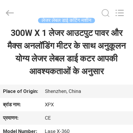
2026
Shenzhen
XPX
Machinery
लेजर लेबल डाई कटिंग मशीन
Equipment
Co.,
300W X 1 लेजर आउटपुट पावर और
घर
Ltd..
All
Rights
मैक्स अनलॉडिंग मीटर के साथ अनुकूलन
Reserved.
उत्पाद
योग्य लेजर लेबल डाई कटर आपकी
आवश्यकताओं के अनुसार
वीडियो
Place of Origin:
Shenzhen, China
वी.आर.
ब्रांड नाम:
XPX
शो
प्रमाणन:
CE
हमारे
Model Number:
Lase X-360