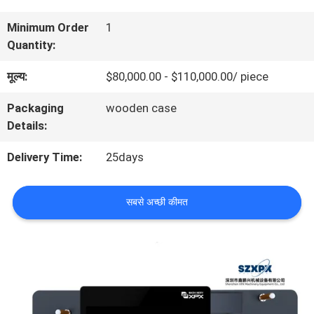
बारे
Minimum Order
1
Quantity:
में
मूल्य:
$80,000.00 - $110,000.00/ piece
कारखाने
Packaging
wooden case
Details:
का
Delivery Time:
25days
दौरा
सबसे अच्छी कीमत
गुणवत्ता
नियंत्रण
हमसे