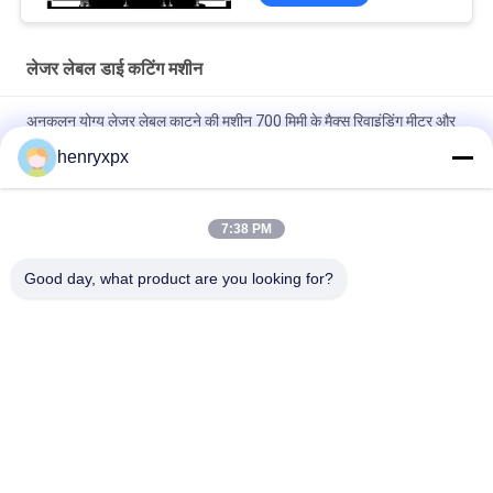
लेजर लेबल डाई कटिंग मशीन
अनुकूलन योग्य लेजर लेबल काटने की मशीन 700 मिमी के मैक्स रिवाइंडिंग मीटर और
350 मिमी की मरम्मत काटने की चौड़ाई के साथ
henryxpx
300W X 1 लेजर आउटपुट पावर और मैक्स अनलॉडिंग मीटर के साथ अनुकूलन योग्य
लेजर लेबल डाई कटर आपकी आवश्यकताओं के अनुसार
7:38 PM
गति लेजर लेबल मरने काटने की मशीन अधिकतम फ़ीडिंग चौड़ाई के साथ 350 मिमी
Good day, what product are you looking for?
इलेक्ट्रिक आंख ट्रिगर 30m/min अधिकतम गति
लोकप्रिय श्रेणियां
सभी
फ्लैटबेड मर काटने की 
रोटरी मर काटने की मशीन
मशीन