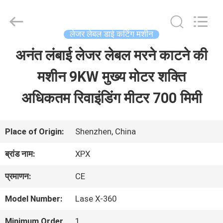
2026
Shenzhen
XPX
Machinery
लेजर लेबल डाई कटिंग मशीन
Equipment
Co.,
अनंत लंबाई लेजर लेबल मरने काटने की
घर
Ltd..
All
Rights
मशीन 9KW मुख्य मोटर शक्ति
Reserved.
उत्पाद
अधिकतम रिवाइंडिंग मीटर 700 मिमी
वीडियो
Place of Origin:
Shenzhen, China
ब्रांड नाम:
XPX
वी.आर.
प्रमाणन:
CE
शो
Model Number:
Lase X-360
हमारे
Minimum Order
1