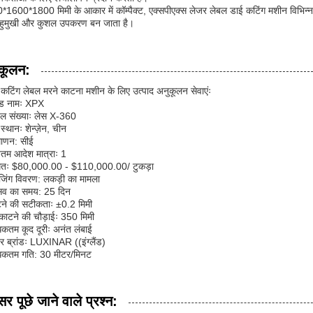
1600*1800 मिमी के आकार में कॉम्पैक्ट, एक्सपीएक्स लेजर लेबल डाई कटिंग मशीन विभिन्न का
हुमुखी और कुशल उपकरण बन जाता है।
कूलन:
कटिंग लेबल मरने काटना मशीन के लिए उत्पाद अनुकूलन सेवाएंः
ांड नामः XPX
डल संख्याः लेस X-360
 स्थानः शेन्ज़ेन, चीन
माणन: सीई
ूनतम आदेश मात्राः 1
मतः $80,000.00 - $110,000.00/ टुकड़ा
ेजिंग विवरण: लकड़ी का मामला
रसव का समय: 25 दिन
टने की सटीकताः ±0.2 मिमी
काटने की चौड़ाईः 350 मिमी
कतम कूद दूरीः अनंत लंबाई
र ब्रांडः LUXINAR ((इंग्लैंड)
िकतम गति: 30 मीटर/मिनट
र पूछे जाने वाले प्रश्न: