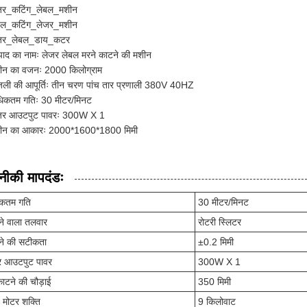
जर_कटिंग_लेबल_मशीन
बल_कटिंग_लेजर_मशीन
जर_लेबल_डाय_कटर
्पाद का नामः लेजर लेबल मरने काटने की मशीन
ीन का वजनः 2000 किलोग्राम
जली की आपूर्तिः तीन चरण पांच तार प्रणाली 380V 40HZ
िकतम गतिः 30 मीटर/मिनट
जर आउटपुट पावरः 300W X 1
ीन का आकारः 2000*1600*1800 मिमी
ीकी मापदंडः
कतम गति
30 मीटर/मिनट
े वाला तलवार
रोटरी स्लिटर
ने की सटीकता
±0.2 मिमी
र आउटपुट पावर
300W X 1
ाटने की चौड़ाई
350 मिमी
य मोटर शक्ति
9 किलोवाट