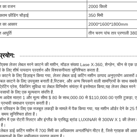
न का वजन
2000 किलो
तम फ़ीडिंग चौड़ाई
350 मिमी
न का आकार
2000*1600*1800mm
ुत आपूर्ति
तीन चरण पांच तार प्रणाली 
प्रयोग:
ीएक्स लेजर लेबल मरने काटने की मशीन, मॉडल संख्या Lase X-360, शेन्ज़ेन, चीन से एक उच्
गों के लिए शीर्ष पायदान प्रदर्शन और विश्वसनीयता सुनिश्चित करता है.
काटने के लिए डिज़ाइन किया गया, लेजर लेबल डाई कटिंग मशीन उत्पाद अनुप्रयोग अवसरों और प
ेबल काटने के लिए उपयुक्त बनाती है,स्टिकर, और अन्य चिपकने वाली सामग्रियों के साथ स
प्रिंटिंग प्रेस, पैकेजिंग सुविधा या लेबल विनिर्माण संयंत्र में इस्तेमाल किया,यह लेजर लेबल 
यवसायों के लिए एक मूल्यवान संपत्ति है.
तम आदेश मात्रा 1 और मूल्य सीमा $ 80 के साथ,000.00 से $110,000.00 प्रति टुकड़ा, ए
प्रभावी समाधान प्रदान करती है।
षित परिवहन के लिए एक मजबूत लकड़ी के मामले में पैक किया गया, यह मशीन ऑर्डर देने के 25 दि
समय सुनिश्चित होता है।
ीन में एक रोटरी स्लिटर और इंग्लैंड के प्रसिद्ध ब्रांड LUXINAR से 300W X 1 की लेजर
 है।
लेबल डाई कटिंग मशीन में 700 मिमी का अधिकतम अनलॉन्डिंग मीटर है, जिसे ग्राहक की आवश
यकताओं के लिए लचीलापन प्रदान करता है।