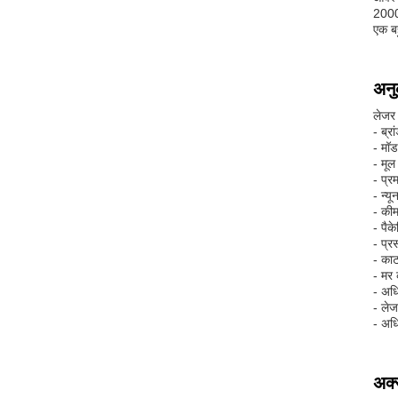
2000*
एक ब
अनु
लेजर 
- ब्र
- मॉ
- मूल
- प्र
- न्य
- की
- पैक
- प्
- का
- मर 
- अधि
- लेज
- अध
अक्स