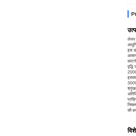
P
उत्
लेजर 
आधुनि
इस डा
आसानी
काटने
वृद्ध
2000*
इसका 
300W
श्रृं
अतिरि
प्रक्
निष्क
की क
विशे