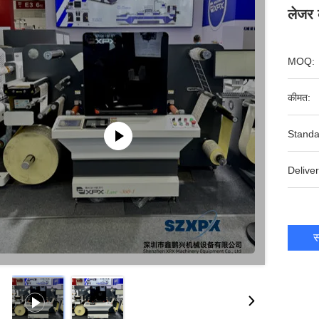
लेजर क
MOQ:
कीमत:
Standa
Deliver
स