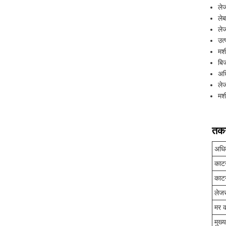
ले
ले
ले
उत
मश
बि
अध
ले
मश
तकन
अधि
काटन
काट
लेज
मर क
मुख्