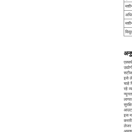
मशी
अधिक
मशी
विद्य
अनु
एक्सप
उद्यो
सटीक 
इसे ल
चाहे 
रहे व्
न्यून
लागत 
सुरक्
आउट 
इस मश
करती
लेजर 
आवश्