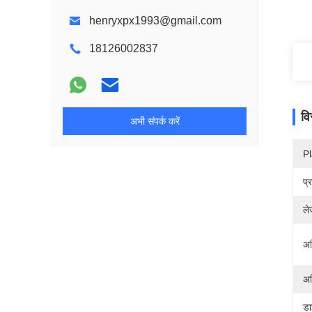
henryxpx1993@gmail.com
18126002837
वि
अभी संपर्क करें
Pl
प्
ले
अध
अ
डा