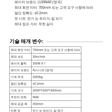
레이저 브랜드: LUXINAR (영국)
맵
최대 회전 미터: 700mm 또는 고객 요구 사항에 따라
절단 정확도: ±0.2mm
컷 시트: 전기 눈 트리거, 칼 파기
최대 점프 거리: 무한 길이
개
인
기술 매개 변수:
정
최대 회전 미터
700mm 또는 고객 요구 사항에 따라
최대 속도
30m/min
보
레이저 출력
300W X 1
보
레이저 브랜드
럭시나르 (영국)
기계 무게
2000kg
호
절단 정확성
±0.2mm
정
기계 크기
2000*1600*1800mm
주전자 전력
9KW
책
최대 공급 폭
350mm
자른 잎
전기 눈 트리거, 칼 깨기