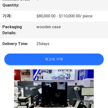
VR
Quantity:
쇼
가격:
$80,000.00 - $110,000.00/ piece
Packaging
wooden case
우
Details:
리
Delivery Time:
25days
에
최고의 가격
관
한
것
공