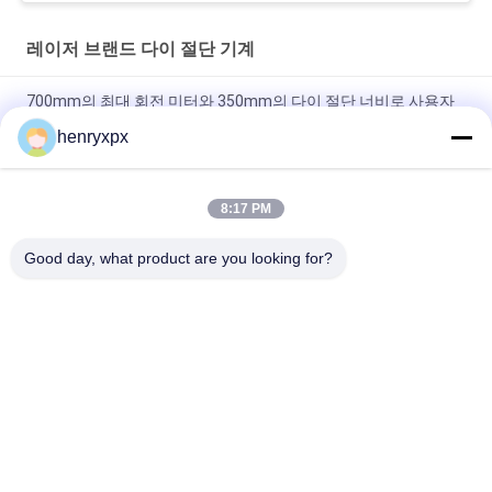
레이저 브랜드 다이 절단 기계
700mm의 최대 회전 미터와 350mm의 다이 절단 너비로 사용자
정의 가능한 레이저 레이블 절단 기계
henryxpx
300W X 1 레이저 출력 전력 및 최대 롤링 미터와 함께 사용자 정의
레이저 라벨 다이 커터 귀하의 필요에 따라
8:17 PM
속도 레이저 레이블 다이 절단 기계 최대 공급 폭 350mm 전기 눈
Good day, what product are you looking for?
트리거 30m/min 최대 속도
모든
평상형 다이 절단 기
로터리 다이 커팅 머
계
신
레이저 브랜드 다이 
디지털 다이 절단 및 