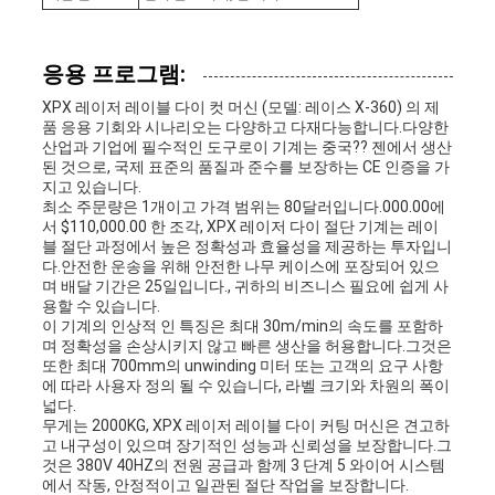
응용 프로그램:
XPX 레이저 레이블 다이 컷 머신 (모델: 레이스 X-360) 의 제
품 응용 기회와 시나리오는 다양하고 다재다능합니다.다양한
산업과 기업에 필수적인 도구로이 기계는 중국?? 젠에서 생산
된 것으로, 국제 표준의 품질과 준수를 보장하는 CE 인증을 가
지고 있습니다.
최소 주문량은 1개이고 가격 범위는 80달러입니다.000.00에
서 $110,000.00 한 조각, XPX 레이저 다이 절단 기계는 레이
블 절단 과정에서 높은 정확성과 효율성을 제공하는 투자입니
다.안전한 운송을 위해 안전한 나무 케이스에 포장되어 있으
며 배달 기간은 25일입니다., 귀하의 비즈니스 필요에 쉽게 사
용할 수 있습니다.
이 기계의 인상적 인 특징은 최대 30m/min의 속도를 포함하
며 정확성을 손상시키지 않고 빠른 생산을 허용합니다.그것은
또한 최대 700mm의 unwinding 미터 또는 고객의 요구 사항
에 따라 사용자 정의 될 수 있습니다, 라벨 크기와 차원의 폭이
넓다.
무게는 2000KG, XPX 레이저 레이블 다이 커팅 머신은 견고하
고 내구성이 있으며 장기적인 성능과 신뢰성을 보장합니다.그
것은 380V 40HZ의 전원 공급과 함께 3 단계 5 와이어 시스템
에서 작동, 안정적이고 일관된 절단 작업을 보장합니다.