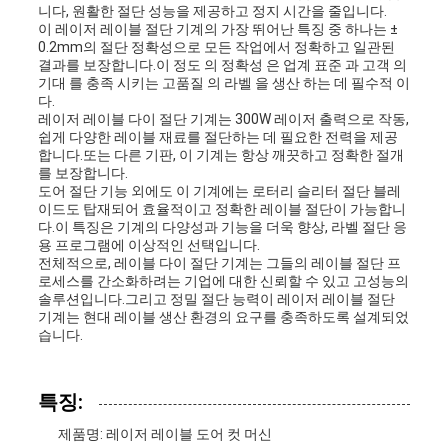
하
니다, 원활한 절단 성능을 제공하고 정지 시간을 줄입니다.
이 레이저 레이블 절단 기계의 가장 뛰어난 특징 중 하나는 ±
기
0.2mm의 절단 정확성으로 모든 작업에서 정확하고 일관된
결과를 보장합니다.이 정도 의 정확성 은 업계 표준 과 고객 의
기대 를 충족 시키는 고품질 의 라벨 을 생산 하는 데 필수적 이
다.
뉴
레이저 레이블 다이 절단 기계는 300W 레이저 출력으로 작동,
쉽게 다양한 레이블 재료를 절단하는 데 필요한 전력을 제공
합니다.또는 다른 기판, 이 기계는 항상 깨끗하고 정확한 절개
스
를 보장합니다.
도어 절단 기능 외에도 이 기계에는 로터리 슬리터 절단 블레
이드도 탑재되어 효율적이고 정확한 레이블 절단이 가능합니
다.이 특징은 기계의 다양성과 기능을 더욱 향상, 라벨 절단 응
사
용 프로그램에 이상적인 선택입니다.
전체적으로, 레이블 다이 절단 기계는 그들의 레이블 절단 프
건
로세스를 간소화하려는 기업에 대한 신뢰할 수 있고 고성능의
솔루션입니다.그리고 정밀 절단 능력이 레이저 레이블 절단
기계는 현대 레이블 생산 환경의 요구를 충족하도록 설계되었
습니다.
사
이
특징:
트
제품명: 레이저 레이블 도어 컷 머신