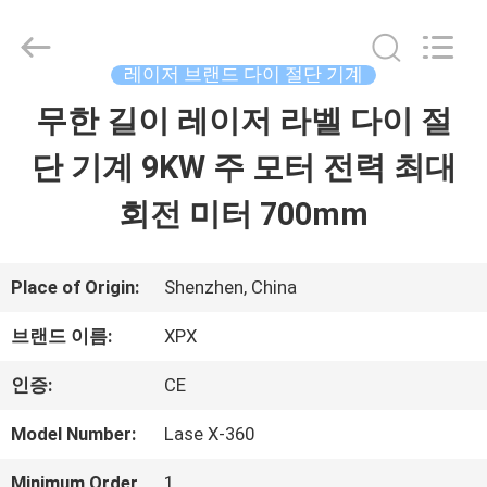
©
2023
-
2026
레이저 브랜드 다이 절단 기계
Shenzhen
XPX
무한 길이 레이저 라벨 다이 절
집
Machinery
Equipment
Co.,
단 기계 9KW 주 모터 전력 최대
Ltd..
제
All
회전 미터 700mm
Rights
Reserved.
품
Place of Origin:
Shenzhen, China
비
브랜드 이름:
XPX
디
인증:
CE
오
Model Number:
Lase X-360
Minimum Order
1