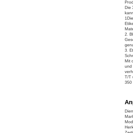
Prod
Die 
kann
1Die
Etik
Mate
2. B
Gesc
gena
3. E
Schn
Mit 
und 
verh
T/T 
350 
An
Dien
Mar
Mod
Herk
Zert