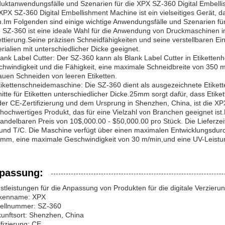
uktanwendungsfälle und Szenarien für die XPX SZ-360 Digital Embell
XPX SZ-360 Digital Embellishment Machine ist ein vielseitiges Gerät,
.Im Folgenden sind einige wichtige Anwendungsfälle und Szenarien für
 SZ-360 ist eine ideale Wahl für die Anwendung von Druckmaschinen i
ettierung.Seine präzisen Schneidfähigkeiten und seine verstellbaren 
rialien mit unterschiedlicher Dicke geeignet.
lank Label Cutter: Der SZ-360 kann als Blank Label Cutter in Etikette
hwindigkeit und die Fähigkeit, eine maximale Schneidbreite von 350 m
uen Schneiden von leeren Etiketten.
tikettenschneidemaschine: Die SZ-360 dient als ausgezeichnete Etike
itte für Etiketten unterschiedlicher Dicke.25mm sorgt dafür, dass Etike
der CE-Zertifizierung und dem Ursprung in Shenzhen, China, ist die X
hochwertiges Produkt, das für eine Vielzahl von Branchen geeignet is
andelbaren Preis von 10$,000.00 - $50,000.00 pro Stück. Die Lieferze
und T/C. Die Maschine verfügt über einen maximalen Entwicklungsdu
mm, eine maximale Geschwindigkeit von 30 m/min,und eine UV-Leistu
passung:
stleistungen für die Anpassung von Produkten für die digitale Verzier
kenname: XPX
ellnummer: SZ-360
unftsort: Shenzhen, China
ifizierung: CE