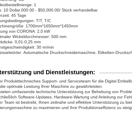
estbestellmenge: 1
s: 10 Dollar.000.00 - $50,000.00/ Stück verhandelbar
erzeit: 45 Tage
ungsbedingungen: T/T, T/C
chinengröße: 1700mm*1650mm*1450mm
stung von CORONA: 2,0 kW
imaler Wickeldurchmesser: 500 mm
kdicke: 0,01-0,25 mm
stgeschwindigkeit: 30 m/min
üsselwörter: Automatische Druckschneidemaschine, Etiketten-Drucksc
terstützung und Dienstleistungen:
r Produkttechnisches Support- und Serviceteam für die Digital Embelli
die optimale Leistung Ihrer Maschine zu gewährleisten.
bieten umfassende technische Unterstützung zur Behebung von Problem
chließlich Software-Updates, Hardware-Wartung und Anleitung zur Fe
r Team ist bestrebt, Ihnen zeitnahe und effektive Unterstützung zu biet
ierungsmaschine zu maximieren und Ihre Produktionseffizienz zu steig