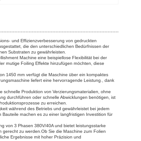
sions- und Effizienzverbesserung von gedruckten
ausgestattet, die den unterschiedlichen Bedürfnissen der
nen Substraten zu gewährleisten.
ishment Machine eine beispiellose Flexibilität bei der
er mutige Foiling Effekte hinzufügen möchten, diese
von 1450 mm verfügt die Maschine über ein kompaktes
rungsmaschine liefert eine hervorragende Leistung., dank
e schnelle Produktion von Verzierungsmaterialien, ohne
ang durchführen oder schnelle Abwicklungen benötigen, ist
 Produktionsprozesse zu erreichen.
gkeit während des Betriebs und gewährleistet bei jedem
Bauteile machen es zu einer langfristigen Investition für
ung von 3 Phasen 380V/40A und bietet leistungsstarke
 gerecht zu werden.Ob Sie die Maschine zum Folien
tliche Ergebnisse mit hoher Präzision und