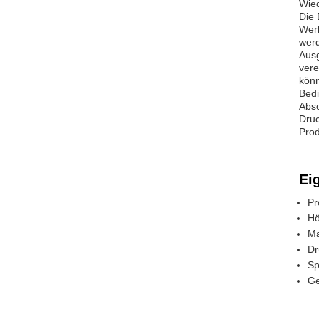
Wied
Die 
Werb
wer
Ausg
vere
könn
Bedi
Absc
Druc
Prod
Ei
Pr
Hö
Ma
Dr
Sp
Ge