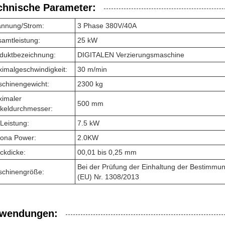
chnische Parameter:
nnung/Strom:
3 Phase 380V/40A
amtleistung:
25 kW
duktbezeichnung:
DIGITALEN Verzierungsmaschine
imalgeschwindigkeit:
30 m/min
chinengewicht:
2300 kg
imaler
500 mm
keldurchmesser:
Leistung:
7.5 kW
ona Power:
2.0KW
ckdicke:
00,01 bis 0,25 mm
Bei der Prüfung der Einhaltung der Bestimmun
chinengröße:
(EU) Nr. 1308/2013
wendungen: