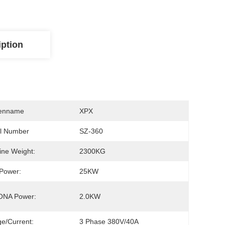
iption
enname
XPX
l Number
SZ-360 
ne Weight:
2300KG
 Power:
25KW
NA Power:
2.0KW
ge/current:
3 Phase 380V/40A