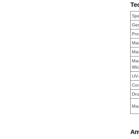
Te
Spa
Ges
Pro
Max
Mas
Max
Wic
UV-
Cor
Dru
Mas
An