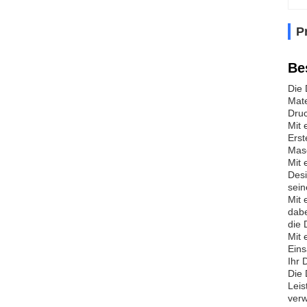
P
Be
Die 
Mate
Druc
Mit 
Erst
Masc
Mit 
Desi
sein
Mit 
dabe
die 
Mit 
Eins
Ihr 
Die 
Leis
verw