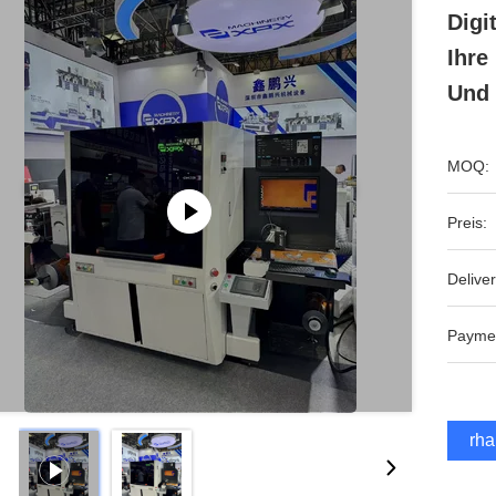
Digi
Ihre
Und
MOQ:
Preis:
Deliver
Payme
Erha