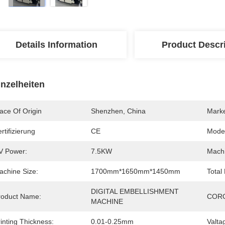
Details Information
Product Descr
inzelheiten
ace Of Origin
Shenzhen, China
Mark
rtifizierung
CE
Mode
V Power:
7.5KW
Machi
achine Size:
1700mm*1650mm*1450mm
Total
DIGITAL EMBELLISHMENT  
roduct Name:
CORO
MACHINE
inting Thickness:
0.01-0.25mm
Valta