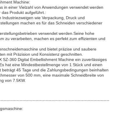
ishment Machine:
 das in einer Vielzahl von Anwendungen verwendet werden
 das Produkt aufgeführt.:
n Industriezweigen wie Verpackung, Druck und
Einstellungen machen es für das Schneiden verschiedener
nherstellungsbetrieben verwendet werden.Seine hohe
m zu verarbeiten, machen es perfekt zum effizienten und
ttenschneidemaschine und bietet präzise und saubere
tten mit Präzision und Konsistenz geschnitten.
PX SZ-360 Digital Embellishment Machine ein zuverlässiges
t.Es hat eine Mindestbestellmenge von 1 Stück und einen
it beträgt 45 Tage und die Zahlungsbedingungen beinhalten
rchmesser von 500 mm, eine maximale Schneidbreite von
ng von 7.5KW.
ungsmaschine: