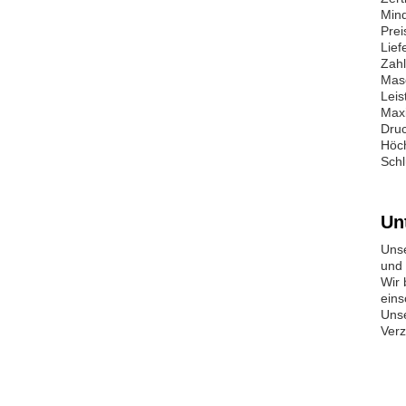
Mind
Prei
Lief
Zahl
Mas
Lei
Max
Druc
Höch
Schl
Un
Unse
und 
Wir 
eins
Unse
Verz