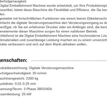
erholgenauigkeit.
Digital Embellishment Machine wurde entwickelt, um Ihre Produktionsp
eartikel, bietet diese Maschine die Flexibilität und Effizienz, die Sie
den.
estattet mit fortschrittlichen Funktionen wie einem leeren Etiketten
infacht die digitale Verzierungsmaschine den Verzierungsvorgang.so das
enEgal, ob Sie ein erfahrener Drucker oder ein Anfänger sind, die benu
enelemente dieser Maschine sorgen für einen nahtlosen Betrieb.
hließend ist die Digital Embellishment Machine eine hochmoderne Lös
kmaterialien.und zuverlässige Leistung machen es zu einem unverzich
ukte verbessern und sich auf dem Markt abheben wollen..
genschaften:
oduktbezeichnung: Digitale Verzierungsmaschine
chstgeschwindigkeit: 30 m/min
schinengewicht: 2300 kg
uckdicke: 0,01-0,25 mm
annung/Strom: 3 Phase 380V/40A
samtleistung: 25 kW