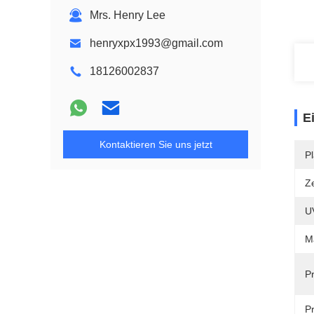
Mrs. Henry Lee
henryxpx1993@gmail.com
18126002837
E
Kontaktieren Sie uns jetzt
Pl
Ze
U
M
P
Pr