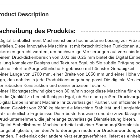
roduct Description
schreibung des Produkts:
Digital Embellishment Machine ist eine hochmoderne Lösung zur Präzi
rialien.Diese innovative Maschine ist mit fortschrittlichen Funktionen 
kereien gerecht werden, um hochwertige Verzierungen auf verschiede
einem Druckdickenbereich von 0,01 bis 0,25 mm bietet die Digital Embell
ellung komplexer Designs und Texturen.Egal, ob Sie subtile Prägung od
hine liefert außergewöhnliche Ergebnisse mit höchster Genauigkeit.
einer Länge von 1700 mm, einer Breite von 1650 mm und einer Höhe 
gn, das nahtlos in jede Produktionsumgebung passt.Die digitale Verzie
er robusten Konstruktion und seiner präzisen Technik.
einer Höchstgeschwindigkeit von 30 m/min sorgt diese Maschine für ein
i die Qualität zu beeinträchtigen.Egal, ob Sie einen großen Druckvorg
Digital Embellishment Machine Ihr zuverlässiger Partner, um effiziente
einem Gewicht von 2300 kg bietet die Maschine Stabilität und Langlebi
atz einheitliche Ergebnisse.Die robuste Bauweise und die zuverlässigen 
Druckunternehmen, die jahrelange zuverlässige Dienstleistung bieten.
Digital Embellishment Machine arbeitet mit einer Spannung/Stromleist
tungsfähigkeiten, um den Anforderungen moderner Druckanwendungen
enden, Fleckenlak oder andere Verzierungsverfahren, liefert es einhei