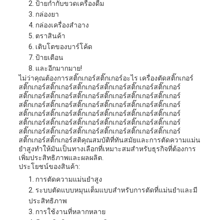
ป้ายกํากับขวดเครื่องดื่ม
กล่องยา
กล่องเครื่องสําอาง
ตราสินค้า
เติบโตของบาร์โค้ด
ป้ายเตือน
และอีกมากมาย!
ไม่ว่าคุณต้องการสติ๊กเกอร์สติ๊กเกอร์อะไร เครื่องตัดสติ๊กเกอร์
สติ๊กเกอร์สติ๊กเกอร์สติ๊กเกอร์สติ๊กเกอร์สติ๊กเกอร์สติ๊กเกอร์
สติ๊กเกอร์สติ๊กเกอร์สติ๊กเกอร์สติ๊กเกอร์สติ๊กเกอร์สติ๊กเกอร์
สติ๊กเกอร์สติ๊กเกอร์สติ๊กเกอร์สติ๊กเกอร์สติ๊กเกอร์สติ๊กเกอร์
สติ๊กเกอร์สติ๊กเกอร์สติ๊กเกอร์สติ๊กเกอร์สติ๊กเกอร์สติ๊กเกอร์
สติ๊กเกอร์สติ๊กเกอร์สติ๊กเกอร์สติ๊กเกอร์สติ๊กเกอร์สติ๊กเกอร์
สติ๊กเกอร์สติ๊กเกอร์สติ๊กเกอร์สติ๊กเกอร์สติ๊กเกอร์สติ๊กเกอร์
สติ๊กเกอร์สติ๊กเกอร์สติคุณสมบัติที่ทันสมัยและการตัดความแม่น
ยําสูงทําให้มันเป็นทางเลือกที่เหมาะสมสําหรับธุรกิจที่ต้องการ
เพิ่มประสิทธิภาพและผลผลิต.
ประโยชน์ของสินค้า:
การตัดความแม่นยําสูง
ระบบตัดแบบหมุนเต็มแบบสําหรับการตัดที่แม่นยําและมี
ประสิทธิภาพ
การใช้งานที่หลากหลาย