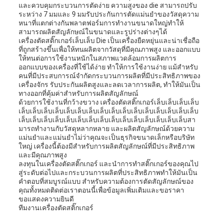
และควบคุมกระบวนการตัดง่าย ความสูงของ die สามารถปรับ
ระหว่าง 7 มมและ 9 มมรับประกันการตัดแม่นยําของวัสดุความ
หนาที่แตกต่างกันพลาตฟอร์มการทํางานขนาดใหญ่ทําให้
สามารถผลิตสัญลักษณ์ในขนาดและรูปร่างต่างๆได้
เครื่องตัดสติ๊กเกอร์เล็บเล็บ Die เป็นเครื่องยืดหยุ่นและน่าเชื่อถือ
ที่ถูกสร้างขึ้นเพื่อให้ทนผลิตจากวัสดุที่มีคุณภาพสูง และออกแบบ
ให้ทนต่อการใช้งานหนักในสภาพแวดล้อมการผลิตการ
ออกแบบของเครื่องที่ใช้ได้ง่าย ทําให้การใช้งานง่าย แม้สําหรับ
คนที่มีประสบการณ์จํากัดกระบวนการผลิตที่มีประสิทธิภาพของ
เครื่องจักร รับประกันผลิตสูงและลดเวลาการผลิต, ทําให้มันเป็น
ทางออกที่คุ้มค่าสําหรับการผลิตสัญลักษณ์
ด้วยการใช้งานที่กว้างขวาง เครื่องตัดสติ๊กเกอร์เล็บเล็บเล็บเล็บ
เล็บเล็บเล็บเล็บเล็บเล็บเล็บเล็บเล็บเล็บเล็บเล็บเล็บเล็บเล็บเล็บ
เล็บเล็บเล็บเล็บเล็บเล็บเล็บเล็บเล็บเล็บเล็บเล็บเล็บเล็บเล็บสา
มารถทํางานกับวัสดุหลากหลาย และผลิตสัญลักษณ์ด้วยความ
แม่นยําและแม่นยําไม่ว่าคุณจะเป็นธุรกิจขนาดเล็กหรือบริษัท
ใหญ่ เครื่องนี้ต้องมีสําหรับการผลิตสัญลักษณ์ที่มีประสิทธิภาพ
และมีคุณภาพสูง
ลงทุนในเครื่องตัดสติ๊กเกอร์ และนําการทําสติ๊กเกอร์ของคุณไป
สู่ระดับต่อไปและกระบวนการผลิตที่ประสิทธิภาพทําให้มันเป็น
คําตอบที่สมบูรณ์แบบ สําหรับความต้องการตัดสัญลักษณ์ของ
คุณทั้งหมดติดต่อเราตอนนี้เพื่อข้อมูลเพิ่มเติมและขอราคา
ขอแสดงความยินดี
ทีมงานเครื่องตัดสติ๊กเกอร์