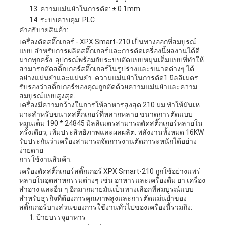
ความแม่นยําในการตัด: ± 0.1mm
ระบบควบคุม: PLC
คําอธิบายสินค้า:
เครื่องตัดสติ๊กเกอร์ - XPX Smart-210 เป็นทางออกที่สมบูรณ์
แบบ สําหรับการผลิตสติ๊กเกอร์และการตัดเครื่องนี้ผลงานได้ดี
มากทุกครั้ง. อุปกรณ์พร้อมกับระบบตัดแบบหมุนเต็มแบบที่ทําให้
สามารถตัดสติ๊กเกอร์สติ๊กเกอร์ในรูปร่างและขนาดต่างๆ ได้
อย่างแม่นยําและแม่นยํา. ความแม่นยําในการตัด1 มิลลิเมตร
รับรองว่าสติ๊กเกอร์ของคุณถูกตัดด้วยความแม่นยําและความ
สมบูรณ์แบบสูงสุด.
เครื่องมีความกว้างในการให้อาหารสูงสุด 210 มม ทําให้มันเห
มาะสําหรับขนาดสติ๊กเกอร์ที่หลากหลาย ขนาดการตัดแบบ
หมุนเต็ม 190 * 24845 มิลลิเมตรสามารถตัดสติ๊กเกอร์หลายใน
ครั้งเดียว, เพิ่มประสิทธิภาพและผลผลิต. พลังงานทั้งหมด 16KW
รับประกันว่าเครื่องสามารถจัดการงานตัดภาระหนักได้อย่าง
ง่ายดาย
การใช้งานสินค้า:
เครื่องตัดสติ๊กเกอร์สติ๊กเกอร์ XPX Smart-210 ถูกใช้อย่างแพร่
หลายในอุตสาหกรรมต่างๆ เช่น อาหารและเครื่องดื่ม ยา เครื่อง
สําอาง และอื่น ๆ อีกมากมายมันเป็นทางเลือกที่สมบูรณ์แบบ
สําหรับธุรกิจที่ต้องการคุณภาพสูงและการตัดแม่นยําของ
สติ๊กเกอร์บางส่วนของการใช้งานทั่วไปของเครื่องนี้รวมถึง:
ป้ายบรรจุอาหาร