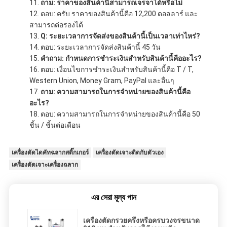
ถาม: ราคาของสินค้านี้สามารถเจรจาได้หรือไม่
ตอบ: ครับ ราคาของสินค้านี้คือ 12,200 ดอลลาร์ และ
สามารถต่อรองได้
Q: ระยะเวลาการจัดส่งของสินค้านี้เป็นเวลาเท่าไหร่?
ตอบ: ระยะเวลาการจัดส่งสินค้านี้ 45 วัน
คําถาม: กําหนดการชําระเงินสําหรับสินค้านี้คืออะไร?
ตอบ: เงื่อนไขการชําระเงินสําหรับสินค้านี้คือ T / T,
Western Union, Money Gram, PayPal และอื่นๆ
ถาม: ความสามารถในการจําหน่ายของสินค้านี้คือ
อะไร?
ตอบ: ความสามารถในการจําหน่ายของสินค้านี้คือ 50
ชิ้น / ชิ้นต่อเดือน
เครื่องตัดไดคัทฉลากสติ๊กเกอร์
เครื่องตัดเจาะติดกับตัวเอง
เครื่องตัดเจาะเครื่องฉลาก
এর সেরা মূল্য পান
เครื่องตัดกรวยครึ่งหรือครบวงจรขนาด