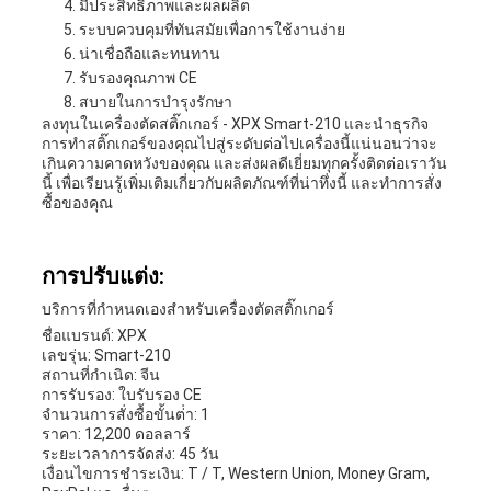
มีประสิทธิภาพและผลผลิต
ระบบควบคุมที่ทันสมัยเพื่อการใช้งานง่าย
น่าเชื่อถือและทนทาน
รับรองคุณภาพ CE
สบายในการบํารุงรักษา
ลงทุนในเครื่องตัดสติ๊กเกอร์ - XPX Smart-210 และนําธุรกิจ
การทําสติ๊กเกอร์ของคุณไปสู่ระดับต่อไปเครื่องนี้แน่นอนว่าจะ
เกินความคาดหวังของคุณ และส่งผลดีเยี่ยมทุกครั้งติดต่อเราวัน
นี้ เพื่อเรียนรู้เพิ่มเติมเกี่ยวกับผลิตภัณฑ์ที่น่าทึ่งนี้ และทําการสั่ง
ซื้อของคุณ
การปรับแต่ง:
บริการที่กําหนดเองสําหรับเครื่องตัดสติ๊กเกอร์
ชื่อแบรนด์: XPX
เลขรุ่น: Smart-210
สถานที่กําเนิด: จีน
การรับรอง: ใบรับรอง CE
จํานวนการสั่งซื้อขั้นต่ํา: 1
ราคา: 12,200 ดอลลาร์
ระยะเวลาการจัดส่ง: 45 วัน
เงื่อนไขการชําระเงิน: T / T, Western Union, Money Gram,