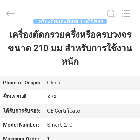
2026
Shenzhen
XPX
Machinery
เครื่องตัดและพิมพ์แบบดิจิตอล
Equipment
Co.,
เครื่องตัดกรวยครึ่งหรือครบวงจร
หน้า
Ltd..
All
Rights
ขนาด 210 มม สําหรับการใช้งาน
แรก
Reserved.
หนัก
สินค้า
Place of Origin:
China
วิดีโอ
ชื่อแบรนด์:
XPX
ได้รับการรับรอง:
CE Certificate
รายการ
Model Number:
Smart-210
VR
Minimum Order
1