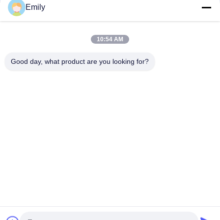
Emily
400m/min Max Speed Die Cutting Sticker Label Maker per
un'elevata precisione ed efficienza
10:54 AM
Diametro massimo di avvolgimento 1000 mm Macchina di
taglio a stampo per etichette a codice a barre con controllo
Good day, what product are you looking for?
PLC
Categorie popolari
Tutti
Macchina Tagliante 
Fustellatrice 
A Base Piatta
Rotativa
Macchina Tagliante 
Macchine Di Taglio 
Dell'etichetta Del 
E Stampa A Stampo 
Laser
Digitale
Macchina Di 
Macchina Per La 
Abbellimento 
Stampa Della Seta
Digitale