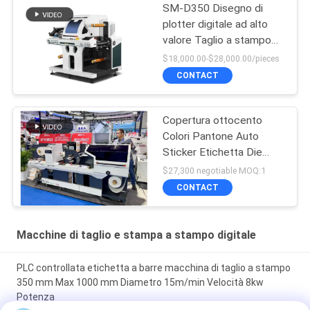
SM-D350 Disegno di
plotter digitale ad alto
valore Taglio a stampo
per taglio di etichette
$18,000.00-$28,000.00/pieces
CONTACT
Copertura ottocento
Colori Pantone Auto
Sticker Etichetta Die
Cutter
$27,300 negotiable MOQ:1
CONTACT
Macchine di taglio e stampa a stampo digitale
PLC controllata etichetta a barre macchina di taglio a stampo
350 mm Max 1000 mm Diametro 15m/min Velocità 8kw
Potenza