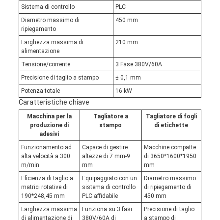
Sistema di controllo
PLC
Diametro massimo di
450 mm
ripiegamento
Larghezza massima di
210 mm
alimentazione
Tensione/corrente
3 Fase 380V/60A
Precisione di taglio a stampo
± 0,1 mm
Potenza totale
16 kW
Caratteristiche chiave
Macchina per la
Tagliatore a
Tagliatore di fogli
produzione di
stampo
di etichette
adesivi
Funzionamento ad
Capace di gestire
Macchine compatte
alta velocità a 300
altezze di 7 mm-9
di 3650*1600*1950
m/min
mm
mm
Eficienza di taglio a
Equipaggiato con un
Diametro massimo
matrici rotative di
sistema di controllo
di ripiegamento di
190*248,45 mm
PLC affidabile
450 mm
Larghezza massima
Funziona su 3 fasi
Precisione di taglio
di alimentazione di
380V/60A di
a stampo di