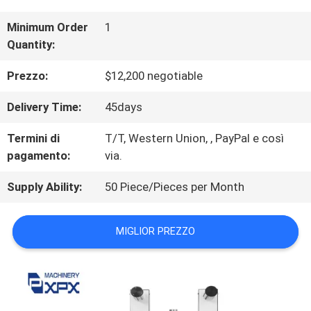
DI
Minimum Order
1
Quantity:
NOI
Prezzo:
$12,200 negotiable
VISITA
Delivery Time:
45days
ALLA
Termini di
T/T, Western Union, , PayPal e così
pagamento:
via.
FABBRICA
Supply Ability:
50 Piece/Pieces per Month
CONTROLLO
MIGLIOR PREZZO
DELLA
QUALITÀ