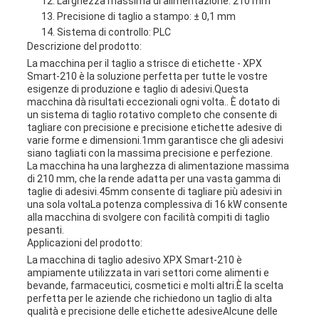
Larghezza massima di alimentazione: 210 mm
Precisione di taglio a stampo: ± 0,1 mm
Sistema di controllo: PLC
Descrizione del prodotto:
La macchina per il taglio a strisce di etichette - XPX
Smart-210 è la soluzione perfetta per tutte le vostre
esigenze di produzione e taglio di adesivi.Questa
macchina dà risultati eccezionali ogni volta.. È dotato di
un sistema di taglio rotativo completo che consente di
tagliare con precisione e precisione etichette adesive di
varie forme e dimensioni.1mm garantisce che gli adesivi
siano tagliati con la massima precisione e perfezione.
La macchina ha una larghezza di alimentazione massima
di 210 mm, che la rende adatta per una vasta gamma di
taglie di adesivi.45mm consente di tagliare più adesivi in
una sola voltaLa potenza complessiva di 16 kW consente
alla macchina di svolgere con facilità compiti di taglio
pesanti.
Applicazioni del prodotto:
La macchina di taglio adesivo XPX Smart-210 è
ampiamente utilizzata in vari settori come alimenti e
bevande, farmaceutici, cosmetici e molti altri.È la scelta
perfetta per le aziende che richiedono un taglio di alta
qualità e precisione delle etichette adesiveAlcune delle