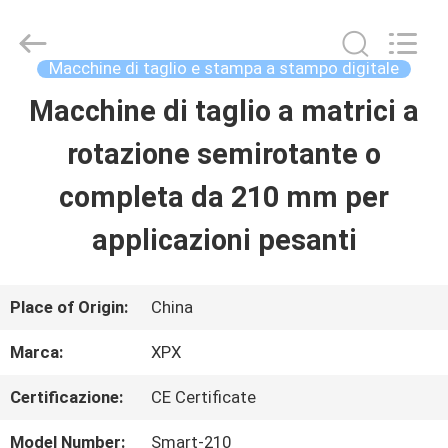
2026
Shenzhen
XPX
Machinery
Macchine di taglio e stampa a stampo digitale
Equipment
Co.,
Macchine di taglio a matrici a
CASA
Ltd..
All
Rights
rotazione semirotante o
Reserved.
PRODOTTI
completa da 210 mm per
applicazioni pesanti
VIDEO
Place of Origin:
China
SHOW
Marca:
XPX
VR
Certificazione:
CE Certificate
SU
Model Number:
Smart-210