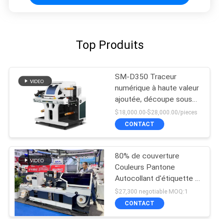
Top Produits
SM-D350 Traceur
numérique à haute valeur
ajoutée, découpe sous
pression pour découper
$18,000.00-$28,000.00/pieces
les étiquettes
CONTACT
80% de couverture
Couleurs Pantone
Autocollant d'étiquette à
découpe
$27,300 negotiable MOQ:1
CONTACT