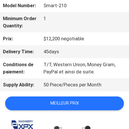
SPECTACLE
Model Number:
Smart-210
VR
Minimum Order
1
Quantity:
À
Prix:
$12,200 negotiable
PROPOS
Delivery Time:
45days
DE
Conditions de
T/T, Western Union, Money Gram,
NOUS
paiement:
PayPal et ainsi de suite.
Supply Ability:
50 Piece/Pieces per Month
VISITE
MEILLEUR PRIX
DE
L'USINE