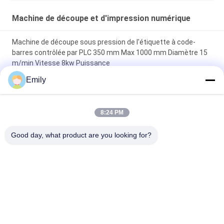
Machine de découpe et d'impression numérique
Machine de découpe sous pression de l'étiquette à code-
barres contrôlée par PLC 350 mm Max 1000 mm Diamètre 15
m/min Vitesse 8kw Puissance
Emily
400m/min Vitesse maximale de découpe sous pression
Fabricant d'étiquettes pour une haute précision et efficacité
8:24 PM
Maximum de diamètre de remontage 1000 mm Machine de
découpe sous pression d'étiquette à code-barres avec
Good day, what product are you looking for?
commande PLC
Catégories populaires
Tous
Machine De 
Machine De 
Découpage À Plat
Découpe Rotative