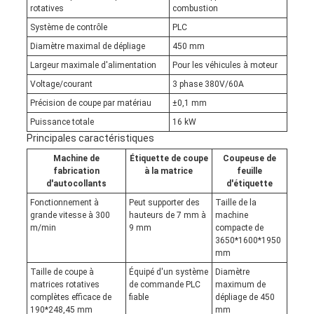
rotatives
combustion
Système de contrôle
PLC
Diamètre maximal de dépliage
450 mm
Largeur maximale d'alimentation
Pour les véhicules à moteur
Voltage/courant
3 phase 380V/60A
Précision de coupe par matériau
±0,1 mm
Puissance totale
16 kW
Principales caractéristiques
Machine de
Étiquette de coupe
Coupeuse de
fabrication
à la matrice
feuille
d'autocollants
d'étiquette
Fonctionnement à
Peut supporter des
Taille de la
grande vitesse à 300
hauteurs de 7 mm à
machine
m/min
9 mm
compacte de
3650*1600*1950
mm
Taille de coupe à
Équipé d'un système
Diamètre
matrices rotatives
de commande PLC
maximum de
complètes efficace de
fiable
dépliage de 450
190*248,45 mm
mm