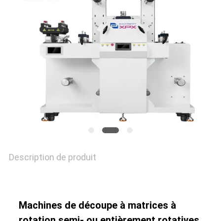
CONTRÔLE
DE
LA
QUALITÉ
NOUS
CONTACTER
Description de produit
NOUVELLES
Machines de découpe à matrices à
LES
rotation semi- ou entièrement rotatives