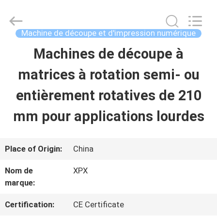
2026
Shenzhen
XPX
Machinery
Machine de découpe et d'impression numérique
Equipment
Co.,
Machines de découpe à
À
Ltd..
All
Rights
matrices à rotation semi- ou
LA
Reserved.
entièrement rotatives de 210
MAISON
mm pour applications lourdes
PRODUITS
Place of Origin:
China
VIDÉOS
Nom de
XPX
marque:
LE
Certification:
CE Certificate