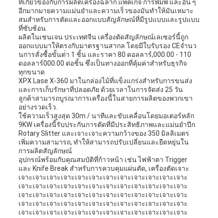
ที่เกี่ยวข้องกับการผลิตเครื่องฉลาก แพ็คเกจ การพิมพ์ และอื่น ๆ
อีกมากมายความแม่นยําและความเร็วของมันทําให้มันเหมาะ
สมสําหรับการตัดและออกแบบสัญลักษณ์ที่มีรูปแบบและรูปแบบ
ที่ซับซ้อน.
ผลิตในเชนเจน ประเทศจีน เครื่องตัดสัญลักษณ์เลเซอร์นี้ถูก
ออกแบบมาให้ตรงกับมาตรฐานสากล โดยมีใบรับรอง CEจํานว
นการสั่งซื้อขั้นต่ํา 1 ชิ้น และราคา 80 ดอลลาร์,000.00 - 110
ดอลลาร์000.00 ต่อชิ้น ซึ่งเป็นทางออกที่คุ้มค่าสําหรับธุรกิจ
ทุกขนาด
XPX Lase X-360 มาในกล่องไม้ที่แข็งแกร่งสําหรับการขนส่ง
และการเก็บรักษาที่ปลอดภัย ด้วยเวลาในการจัดส่ง 25 วัน
ลูกค้าสามารถบูรณาการเครื่องนี้ในสายการผลิตของพวกเขา
อย่างรวดเร็ว.
ใช้ความเร็วสูงสุด 30m / นาทีและขับเคลื่อนโดยมอเตอร์หลัก
9KW เครื่องนี้รับประกันการตัดที่มีประสิทธิภาพและแม่นยําปีก
Rotary Slitter และเจาะเจาะความกว้างของ 350 มิลลิเมตร
เพิ่มความสามารถ, ทําให้สามารถปรับเปลี่ยนและยืดหยุ่นใน
การผลิตสัญลักษณ์
อุปกรณ์พร้อมกับคุณสมบัติที่ก้าวหน้า เช่น ไฟฟ้าตา Trigger
และ Knife Break สําหรับการควบคุมแผ่นตัด, เครื่องตัดเจาะ
เจาะเจาะเจาะเจาะเจาะเจาะเจาะเจาะเจาะเจาะเจาะเจาะ
เจาะเจาะเจาะเจาะเจาะเจาะเจาะเจาะเจาะเจาะเจาะเจาะ
เจาะเจาะเจาะเจาะเจาะเจาะเจาะเจาะเจาะเจาะเจาะเจาะ
เจาะเจาะเจาะเจาะเจาะเจาะเจาะเจาะเจาะเจาะเจาะเจาะ
เจาะเจาะเจาะเจาะเจาะเจาะเจาะเจาะเจาะเจาะเจาะเจาะ