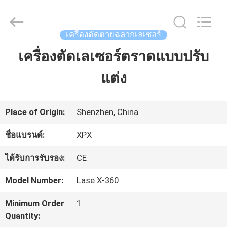
2026
Shenzhen
XPX
Machinery
เครื่องตัดตายฉลากเลเซอร์
Equipment
Co.,
เครื่องตัดเลเซอร์ตราดแบบปรับ
หน้า
Ltd..
All
Rights
แต่ง
แรก
Reserved.
สินค้า
Place of Origin:
Shenzhen, China
ชื่อแบรนด์:
XPX
วิดีโอ
ได้รับการรับรอง:
CE
Model Number:
Lase X-360
รายการ
Minimum Order
1
VR
Quantity: