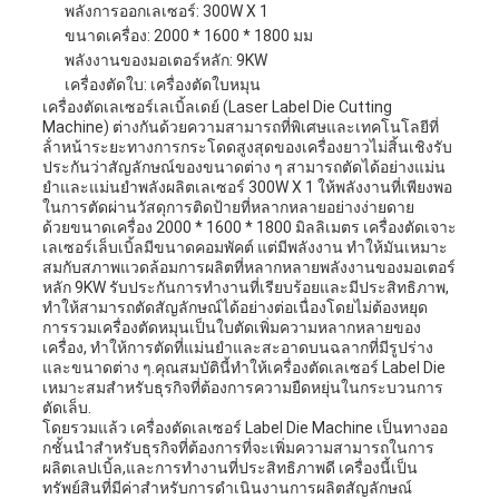
พลังการออกเลเซอร์: 300W X 1
เป็น
ขนาดเครื่อง: 2000 * 1600 * 1800 มม
พลังงานของมอเตอร์หลัก: 9KW
ส่วน
เครื่องตัดใบ: เครื่องตัดใบหมุน
เครื่องตัดเลเซอร์เลเบิ้ลเดย์ (Laser Label Die Cutting
Machine) ต่างกันด้วยความสามารถที่พิเศษและเทคโนโลยีที่
ตัว
ล้ําหน้าระยะทางการกระโดดสูงสุดของเครื่องยาวไม่สิ้นเชิงรับ
ประกันว่าสัญลักษณ์ของขนาดต่าง ๆ สามารถตัดได้อย่างแม่น
ยําและแม่นยําพลังผลิตเลเซอร์ 300W X 1 ให้พลังงานที่เพียงพอ
ในการตัดผ่านวัสดุการติดป้ายที่หลากหลายอย่างง่ายดาย
ด้วยขนาดเครื่อง 2000 * 1600 * 1800 มิลลิเมตร เครื่องตัดเจาะ
เลเซอร์เล็บเบิ้ลมีขนาดคอมพัคต์ แต่มีพลังงาน ทําให้มันเหมาะ
สมกับสภาพแวดล้อมการผลิตที่หลากหลายพลังงานของมอเตอร์
หลัก 9KW รับประกันการทํางานที่เรียบร้อยและมีประสิทธิภาพ,
ทําให้สามารถตัดสัญลักษณ์ได้อย่างต่อเนื่องโดยไม่ต้องหยุด
การรวมเครื่องตัดหมุนเป็นใบตัดเพิ่มความหลากหลายของ
เครื่อง, ทําให้การตัดที่แม่นยําและสะอาดบนฉลากที่มีรูปร่าง
และขนาดต่าง ๆ.คุณสมบัตินี้ทําให้เครื่องตัดเลเซอร์ Label Die
เหมาะสมสําหรับธุรกิจที่ต้องการความยืดหยุ่นในกระบวนการ
ตัดเล็บ.
โดยรวมแล้ว เครื่องตัดเลเซอร์ Label Die Machine เป็นทางออ
กชั้นนําสําหรับธุรกิจที่ต้องการที่จะเพิ่มความสามารถในการ
ผลิตเลปเบิ้ล,และการทํางานที่ประสิทธิภาพดี เครื่องนี้เป็น
ทรัพย์สินที่มีค่าสําหรับการดําเนินงานการผลิตสัญลักษณ์