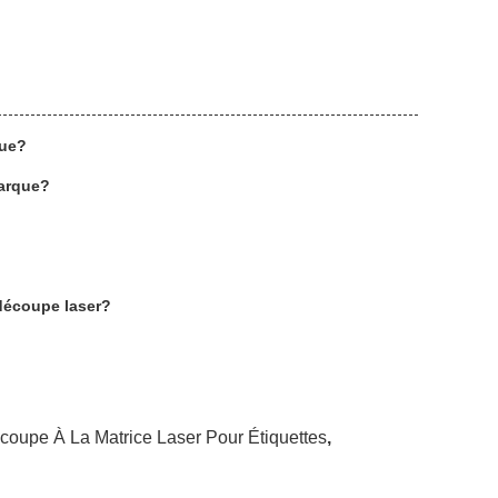
que?
marque?
découpe laser?
oupe À La Matrice Laser Pour Étiquettes
,