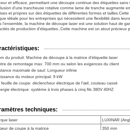
eur et efficace, permettant une découpe continue des étiquettes sans i
clusion d'une trancheuse rotative comme lame de tranche augmente en
ises et propres sur des étiquettes de différentes formes et tailles.Cett
ue idéale pour les entreprises qui nécessitent une flexibilité dans leu
 l'ensemble, la machine de découpe laser est une solution haut de ga
cités de production d'étiquettes.,Cette machine est un atout précieux po
ractéristiques:
m du produit: Machine de découpe à la matrice d'étiquette laser
tre de remontage max: 700 mm ou selon les exigences du client
stance maximale de saut: Longueur infinie
issance du moteur principal: 9 kW
 feuille de coupe: déclencheur électrique de l'œil, couteau cassé
ergie électrique: système à trois phases à cinq fils 380V 40HZ
ramètres techniques:
que laser
LUXINAR (Angl
geur de coupe à la matrice
350 mm