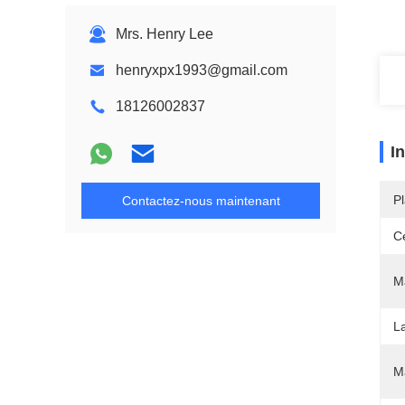
Mrs. Henry Lee
henryxpx1993@gmail.com
18126002837
I
Pl
Contactez-nous maintenant
Ce
M
L
M