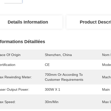
Details Information
Product Descr
nformations Détaillées
ace Of Origin
Shenzhen, China
Nom 
rtification
CE
Mode
700mm Or According To 
ax Rewinding Meter:
Machi
Customer Requirements
aser Output Power:
300W X 1
Main 
ax Speed:
30m/min
Max U