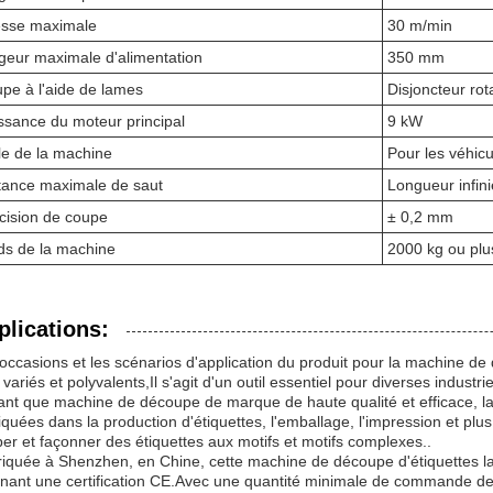
esse maximale
30 m/min
geur maximale d'alimentation
350 mm
pe à l'aide de lames
Disjoncteur rota
ssance du moteur principal
9 kW
lle de la machine
Pour les véhic
tance maximale de saut
Longueur infini
cision de coupe
± 0,2 mm
ds de la machine
2000 kg ou plu
plications:
occasions et les scénarios d'application du produit pour la machine d
 variés et polyvalents,Il s'agit d'un outil essentiel pour diverses industri
ant que machine de découpe de marque de haute qualité et efficace, la
iquées dans la production d'étiquettes, l'emballage, l'impression et plus
er et façonner des étiquettes aux motifs et motifs complexes..
iquée à Shenzhen, en Chine, cette machine de découpe d'étiquettes la
nant une certification CE.Avec une quantité minimale de commande de 