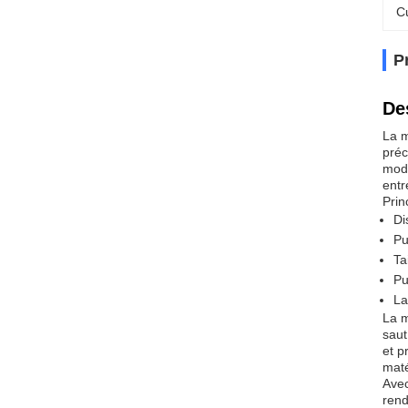
Cu
P
De
La m
préc
mode
entr
Prin
Di
Pu
Ta
Pu
La
La m
saut
et p
maté
Avec
rend