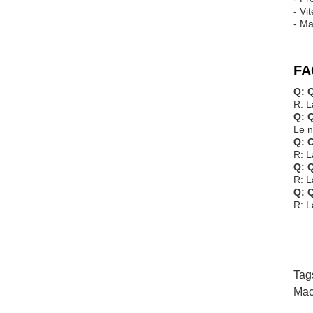
- Vi
- Ma
FA
Q: 
R: L
Q: 
Le n
Q: O
R: L
Q: Q
R: L
Q: 
R: L
Tag
Mac