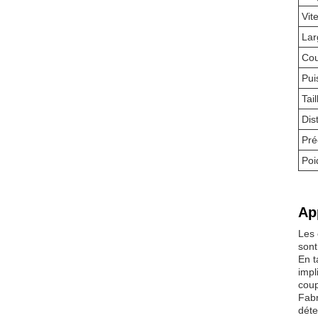
Vit
Lar
Cou
Pui
Tai
Dis
Pré
Poi
Ap
Les 
sont
En t
impl
coup
Fabr
déte