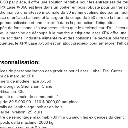
0.00 par pièce, il offre une solution rentable pour les entreprises de tout
PX Lase X-360 est livré dans un boîtier en bois robuste pour un transpo
tionnant à une vitesse maximale de 30 m/min et alimentée par un mot
cace et précise.La lame et la largeur de coupe de 350 mm de la tranche
personnalisation et une flexibilité dans la production d'étiquettes.
pée de fonctionnalités avancées telles que le déclencheur d'œil électriq
e, la machine de découpe à la matrice à étiquette laser XPX offre une 
ce soit dans l'industrie alimentaire et des boissons, le secteur pharma
iquettes, le XPX Lase X-360 est un atout précieux pour améliorer l'efficac
rsonnalisation:
ices de personnalisation des produits pour Laser_Label_Die_Cutter:
om de marque: XPX
méro de modèle: lace X-360
eu d'origine: Shenzhen, Chine
rtification: CE
antité minimale de commande: 1
 prix: 80 $.000.00 - 110 $,0000,00 par pièce
tails de l'emballage: boîtier en bois
lai de livraison: 25 jours
tre de remontage maximal: 700 mm ou selon les exigences du client
 poids de la machine: 2000 kg
écision de coupe: ± 0,2 mm