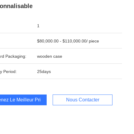
onnalisable
1
$80,000.00 - $110,000.00/ piece
rd Packaging:
wooden case
y Period:
25days
nez Le Meilleur Prix
Nous Contacter