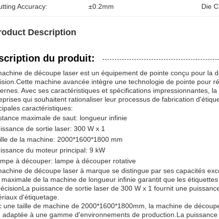
tting Accuracy:
±0.2mm
Die C
roduct Description
scription du produit:
achine de découpe laser est un équipement de pointe conçu pour la déc
ision.Cette machine avancée intègre une technologie de pointe pour ré
rnes. Avec ses caractéristiques et spécifications impressionnantes, l
eprises qui souhaitent rationaliser leur processus de fabrication d'étique
cipales caractéristiques:
stance maximale de saut: longueur infinie
issance de sortie laser: 300 W x 1
ille de la machine: 2000*1600*1800 mm
issance du moteur principal: 9 kW
mpe à découper: lampe à découper rotative
achine de découpe laser à marque se distingue par ses capacités exce
 maximale de la machine de longueur infinie garantit que les étiquettes
récisionLa puissance de sortie laser de 300 W x 1 fournit une puissance
riaux d'étiquetage.
 une taille de machine de 2000*1600*1800mm, la machine de découpe à
 adaptée à une gamme d'environnements de production.La puissance 