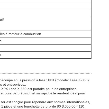
tif
ules à moteur à combustion
e
s
e découpe sous pression à laser XPX (modèle: Lase X-360)
es et entreprises..
 XPX Lase X-360 est parfaite pour les entreprises
 encore.Sa précision et sa rapidité le rendent idéal pour
ser est conçue pour répondre aux normes internationales,
1 pièce et une fourchette de prix de 80 $,000.00 - 110