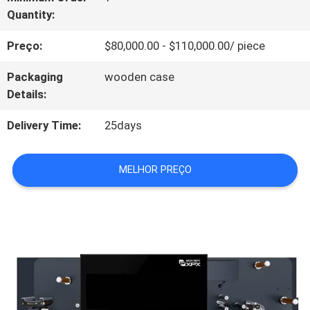
Quantity:
SOBRE
Preço:
$80,000.00 - $110,000.00/ piece
NÓS
Packaging
wooden case
Details:
VISITA
Delivery Time:
25days
À
FÁBRICA
MELHOR PREÇO
CONTROLE
DE
QUALIDADE