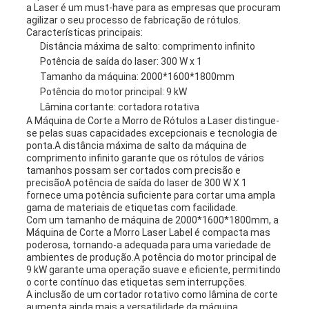
a Laser é um must-have para as empresas que procuram
agilizar o seu processo de fabricação de rótulos.
DE
Características principais:
Distância máxima de salto: comprimento infinito
PRIVACIDADE
Potência de saída do laser: 300 W x 1
Tamanho da máquina: 2000*1600*1800mm
Potência do motor principal: 9 kW
Lâmina cortante: cortadora rotativa
A Máquina de Corte a Morro de Rótulos a Laser distingue-
se pelas suas capacidades excepcionais e tecnologia de
ponta.A distância máxima de salto da máquina de
comprimento infinito garante que os rótulos de vários
tamanhos possam ser cortados com precisão e
precisãoA potência de saída do laser de 300 W X 1
fornece uma potência suficiente para cortar uma ampla
gama de materiais de etiquetas com facilidade.
Com um tamanho de máquina de 2000*1600*1800mm, a
Máquina de Corte a Morro Laser Label é compacta mas
poderosa, tornando-a adequada para uma variedade de
ambientes de produção.A potência do motor principal de
9 kW garante uma operação suave e eficiente, permitindo
o corte contínuo das etiquetas sem interrupções.
A inclusão de um cortador rotativo como lâmina de corte
aumenta ainda mais a versatilidade da máquina,