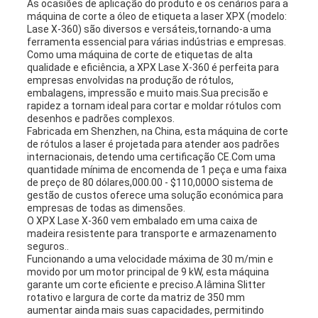
As ocasiões de aplicação do produto e os cenários para a
máquina de corte a óleo de etiqueta a laser XPX (modelo:
Lase X-360) são diversos e versáteis,tornando-a uma
ferramenta essencial para várias indústrias e empresas.
Como uma máquina de corte de etiquetas de alta
qualidade e eficiência, a XPX Lase X-360 é perfeita para
empresas envolvidas na produção de rótulos,
embalagens, impressão e muito mais.Sua precisão e
rapidez a tornam ideal para cortar e moldar rótulos com
desenhos e padrões complexos.
Fabricada em Shenzhen, na China, esta máquina de corte
de rótulos a laser é projetada para atender aos padrões
internacionais, detendo uma certificação CE.Com uma
quantidade mínima de encomenda de 1 peça e uma faixa
de preço de 80 dólares,000.00 - $110,000O sistema de
gestão de custos oferece uma solução económica para
empresas de todas as dimensões.
O XPX Lase X-360 vem embalado em uma caixa de
madeira resistente para transporte e armazenamento
seguros..
Funcionando a uma velocidade máxima de 30 m/min e
movido por um motor principal de 9 kW, esta máquina
garante um corte eficiente e preciso.A lâmina Slitter
rotativo e largura de corte da matriz de 350 mm
aumentar ainda mais suas capacidades, permitindo