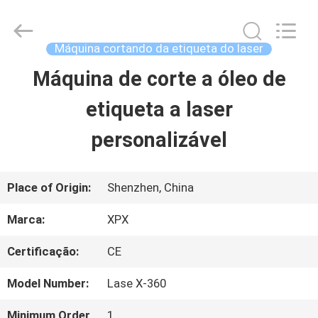
Shenzhen
XPX
Machinery
Equipment
Máquina cortando da etiqueta do laser
Co.,
Ltd..
Máquina de corte a óleo de
PARA
All
Rights
Reserved.
etiqueta a laser
CASA
personalizável
PRODUTOS
Place of Origin:
Shenzhen, China
VÍDEOS
Marca:
XPX
Certificação:
CE
ESPETÁCULO
Model Number:
Lase X-360
VR
Minimum Order
1