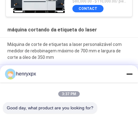
$80,000.00 - $110,000.00/ piece MOQ:1
CONTACT
máquina cortando da etiqueta do laser
Máquina de corte de etiquetas a laser personalizável com
medidor de rebobinagem máximo de 700 mm e largura de
corte a óleo de 350 mm
Cortador a laser de etiqueta personalizável com 300W X 1
henryxpx
potência de saída de laser e medidor de desdobramento
máximo de acordo com suas necessidades
3:37 PM
Máquina de corte a borracha por laser com largura máxima de
alimentação de 350 mm gatilho elétrico de 30 m/min
Good day, what product are you looking for?
Velocidade máxima
Categorias populares
Todos