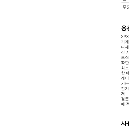
주
응
XP
기계
다재
산 
포장
확한
최소
항 
레이
기는
전기
저 
결론
에 
사