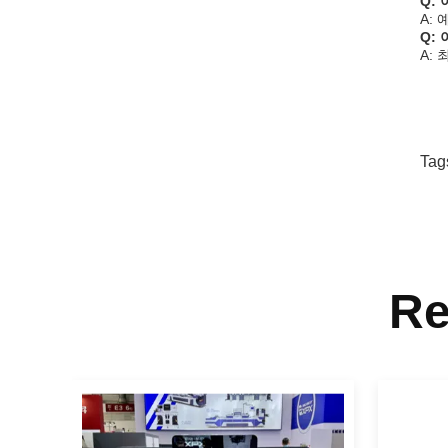
Q:
A: 
Q:
A:
Tag
Re