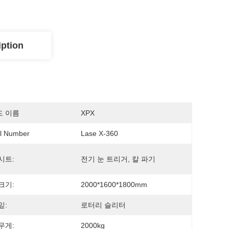
iption
드 이름
XPX
l Number
Lase X-360
시트:
전기 눈 트리거, 칼 파기
크기:
2000*1600*1800mm
잎:
로터리 슬리터
무게:
2000kg