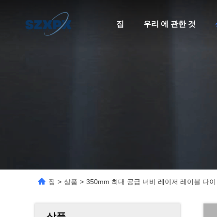
집
우리 에 관한 것
집
>
상품
>
350mm 최대 공급 너비 레이저 레이블 다이 
상품