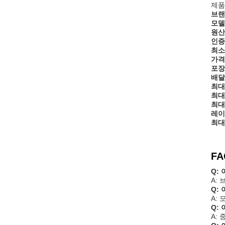
제품
브랜
모델
원산
인증
최소
가격
포장
배달
최대
최대
최대
레이
최대
FA
Q:
A:
Q:
A: 
Q:
A: