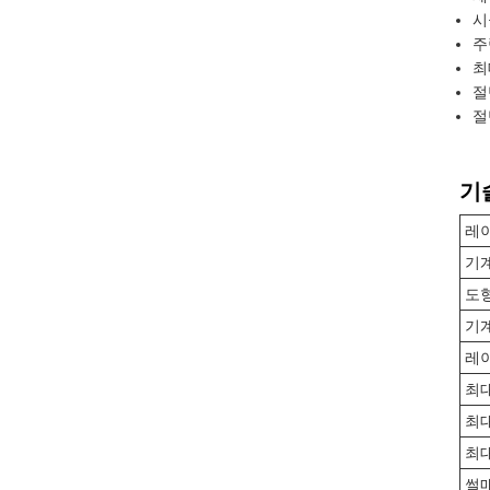
시
주
최
절
절
기
레
기
도형
기
레
최대
최대
최대
썰매