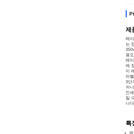
P
제
레이
는 
35
용도
레이
에 
이 
라벨
3단
커니
인쇄
킬 
니다
특
제