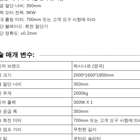
공 절단 너비: 350mm
력 모터 전력: 9KW
대 롤링 미터: 700mm 또는 고객 요구 사항에 따라
단 블레이드: 회전 절단기
단 정확도: ±0.2mm
술 매개 변수:
이저 브랜드
럭시나르 (영국)
계 크기
2000*1600*1800mm
 절단 너비
350mm
계 무게
2000kg
이저 출력
300W X 1
 공급 폭
350mm
 회전 미터
700mm 또는 고객 요구 사항에 따
 점프 거리
무한한 길이
 칼
로터리 슬리터