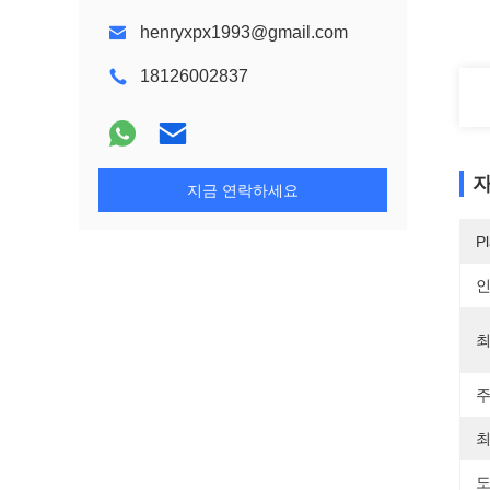
henryxpx1993@gmail.com
18126002837
자
지금 연락하세요
Pl
최
주
최
도