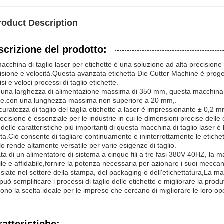
roduct Description
scrizione del prodotto:
acchina di taglio laser per etichette è una soluzione ad alta precisione 
isione e velocità.Questa avanzata etichetta Die Cutter Machine è progett
isi e veloci processi di taglio etichette.
una larghezza di alimentazione massima di 350 mm, questa macchina di
e.con una lunghezza massima non superiore a 20 mm,.
curatezza di taglio del taglia etichette a laser è impressionante ± 0,2 mm
recisione è essenziale per le industrie in cui le dimensioni precise delle 
delle caratteristiche più importanti di questa macchina di taglio laser 
nita.Ciò consente di tagliare continuamente e ininterrottamente le etiche
lo rende altamente versatile per varie esigenze di taglio.
ta di un alimentatore di sistema a cinque fili a tre fasi 380V 40HZ, la 
ile e affidabile,fornire la potenza necessaria per azionare i suoi meccani
siate nel settore della stampa, del packaging o dell'etichettatura,La mac
può semplificare i processi di taglio delle etichette e migliorare la produ
ono la scelta ideale per le imprese che cercano di migliorare le loro ope