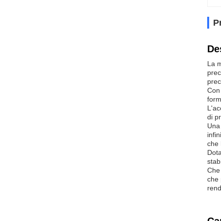
P
De
La m
prec
prec
Con 
form
L'ac
di p
Una 
infi
che 
Dota
stab
Che 
che 
rend