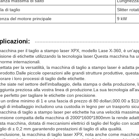
tanza massima di salto
Lunghezza i
la di taglio
Slitter rotat
enza del motore principale
9 kW
plicazioni:
acchina per il taglio a stampo laser XPX, modello Lase X-360, è un'appa
isione di etichette utilizzando la tecnologia laser.Questa macchina ha u
 norme internazionali.
ettata per la versatilità, la macchina di taglio a stampo laser è adatta
prodotto.Dalle piccole operazioni alle grandi strutture produttive, que
iorare i loro processi di taglio delle etichette.
che siate nel settore dell'imballaggio, della stampa o della produzione, 
ggiunta preziosa alla vostra linea di produzione.La sua tecnologia all'a
e perfetto per tagliare le etichette con precisione.
un ordine minimo di 1 e una fascia di prezzo di 80 dollari,000.00 a $11
agli di imballaggio includono una custodia in legno per un trasporto sicu
acchina di taglio a stampo laser per etichette ha una velocità massima di
nsione compatta della macchina di 2000*1600*1800mm la rende adatta a
ta macchina, dotata di meccanismi elettrici di taglio del foglio con scatt
aglio di ± 0,2 mm.garantendo prestazioni di taglio di alta qualità.
onclusione, la macchina di taglio laser XPX, nota anche come macchina d