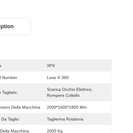
iption
a
XPX
l Number
Lase X-360
Scarica Occhio Elettrico, 
 Tagliato:
Rompere Coltello
sioni Della Macchina:
2000*1600*1800 Mm
Da Taglio:
Taglierina Rotatoria
Della Macchina:
2000 Kg