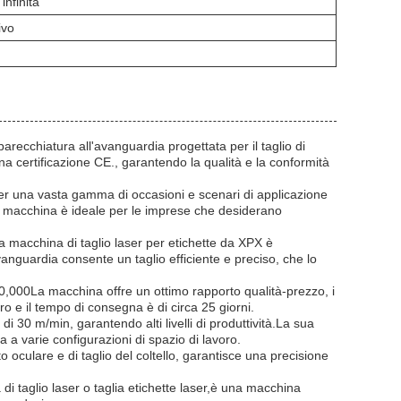
nfinita
ivo
recchiatura all'avanguardia progettata per il taglio di
na certificazione CE., garantendo la qualità e la conformità
 per una vasta gamma di occasioni e scenari di applicazione
sta macchina è ideale per le imprese che desiderano
la macchina di taglio laser per etichette da XPX è
vanguardia consente un taglio efficiente e preciso, che lo
0,000La macchina offre un ottimo rapporto qualità-prezzo, i
ro e il tempo di consegna è di circa 25 giorni.
 30 m/min, garantendo alti livelli di produttività.La sua
 varie configurazioni di spazio di lavoro.
o oculare e di taglio del coltello, garantisce una precisione
i taglio laser o taglia etichette laser,è una macchina