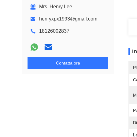
Mrs. Henry Lee
henryxpx1993@gmail.com
18126002837
I
Contatta ora
Pl
Ce
M
P
D
L