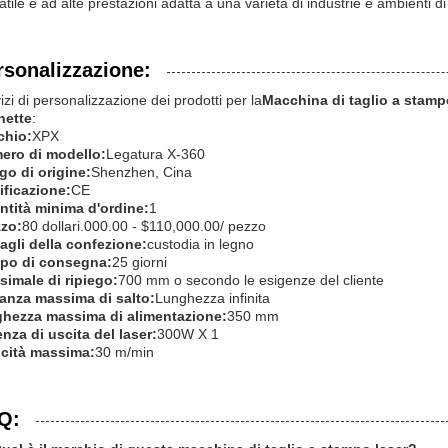
atile e ad alte prestazioni adatta a una varietà di industrie e ambienti d
rsonalizzazione:
izi di personalizzazione dei prodotti per la
Macchina di taglio a stamp
hette
:
chio:
XPX
ero di modello:
Legatura X-360
o di origine:
Shenzhen, Cina
ificazione:
CE
ntità minima d'ordine:
1
zzo:
80 dollari.000.00 - $110,000.00/ pezzo
agli della confezione:
custodia in legno
po di consegna:
25 giorni
imale di ripiego:
700 mm o secondo le esigenze del cliente
tanza massima di salto:
Lunghezza infinita
ghezza massima di alimentazione:
350 mm
nza di uscita del laser:
300W X 1
ocità massima:
30 m/min
Q: