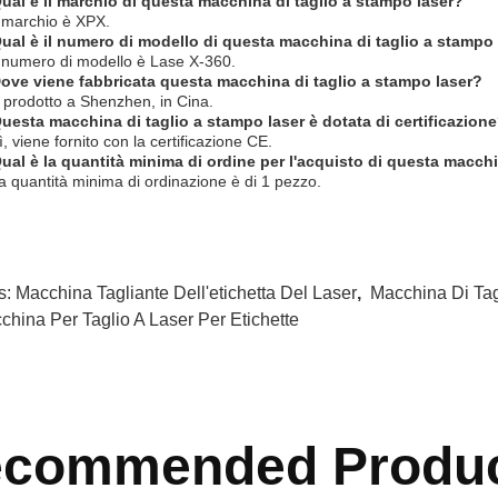
ual è il marchio di questa macchina di taglio a stampo laser?
l marchio è XPX.
ual è il numero di modello di questa macchina di taglio a stampo
l numero di modello è Lase X-360.
ove viene fabbricata questa macchina di taglio a stampo laser?
 prodotto a Shenzhen, in Cina.
uesta macchina di taglio a stampo laser è dotata di certificazion
ì, viene fornito con la certificazione CE.
ual è la quantità minima di ordine per l'acquisto di questa macchi
a quantità minima di ordinazione è di 1 pezzo.
s:
Macchina Tagliante Dell'etichetta Del Laser
,
Macchina Di Tag
china Per Taglio A Laser Per Etichette
commended Produ