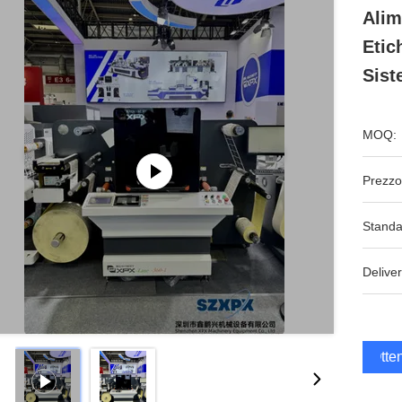
Alim
Etic
Sist
MOQ:
Prezzo
Standa
Deliver
Otten