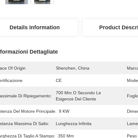
Details Information
Product Descr
nformazioni Dettagliate
ace Of Origin
Shenzhen, China
Marc
rtificazione
CE
Mode
700 Mm O Secondo Le 
assimale Di Ripiegamento:
Foglio
Esigenze Del Cliente
otenza Del Motore Principale:
9 KW
Dimen
istanza Massima Di Salto:
Lunghezza Infinita
Lame 
arghezza Di Taglio A Stampo:
350 Mm
Peso 