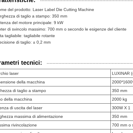
atteristiche:
me del prodotto: Laser Label Die Cutting Machine
rghezza di taglio a stampo: 350 mm
tenza del motore principale: 9 kW
ter di svincolo massimo: 700 mm o secondo le esigenze del cliente
ta tagliabile: tagliabile rotante
ecisione di taglio: ± 0,2 mm
rametri tecnici:
chio laser
LUXINAR ((
ensione della macchina
2000*1600
ghezza di taglio a stampo
350 mm
o della macchina
2000 kg
enza di uscita del laser
300W X 1
ghezza massima di alimentazione
350 mm
sima rivincolazione
700 mm o s