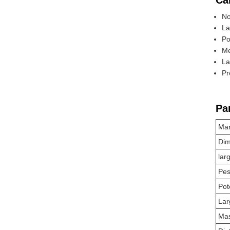
Car
No
La
Po
Me
La
Pr
Pa
Mar
Dim
lar
Pes
Pot
Lar
Mas