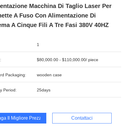
entazione Macchina Di Taglio Laser Per
hette A Fuso Con Alimentazione Di
ema A Cinque Fili A Tre Fasi 380V 40HZ
1
:
$80,000.00 - $110,000.00/ piece
rd Packaging:
wooden case
y Period:
25days
ga Il Migliore Prezzo
Contattaci