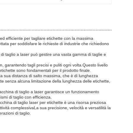
ed efficiente per tagliare etichette con la massima
ata per soddisfare le richieste di industrie che richiedono
 taglio a laser può gestire una vasta gamma di taglie e
, garantendo tagli precisi e puliti ogni volta.Questo livello
etichette sono fondamentali per il prodotto finale.
è la sua distanza di salto massima, che è di lunghezza
tte senza alcuna limitazione della lunghezza delle etichette,
macchina di taglio a laser garantisce un funzionamento
smi di taglio con efficienza.
china di taglio laser per etichette è una risorsa preziosa
ttività complessivaLa sua precisione, velocità e versatilità la
razioni di taglio.