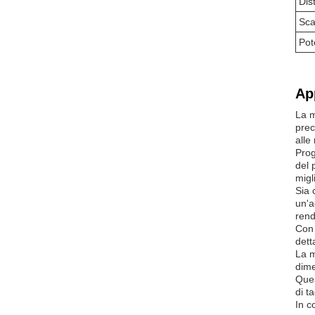
Dis
Sca
Pot
Ap
La m
prec
alle
Prog
del 
migl
Sia 
un'a
rend
Con 
dett
La m
dime
Ques
di t
In c