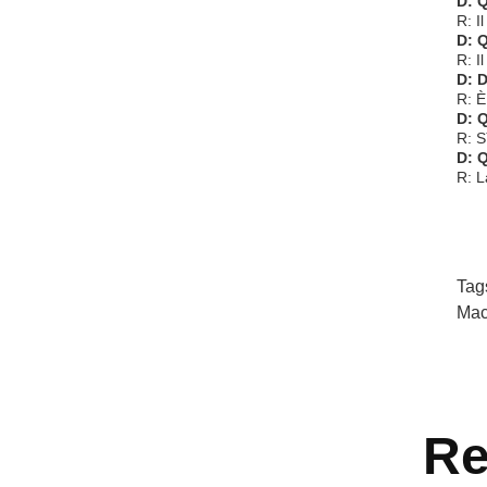
D: Q
R: I
D: Q
R: I
D: D
R: È
D: Q
R: S
D: Q
R: L
Tag
Mac
Re