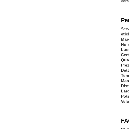
vers
Pe
Serv
etic
Mar
Num
Luog
Cert
Qua
Pre
Dett
Tem
Mass
Dis
Lar
Pote
Vel
FA