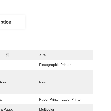
iption
드 이름
XPX
Flexographic Printer
tion:
New
e:
Paper Printer, Label Printer
 & Page:
Multicolor