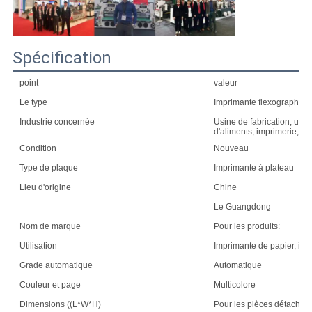
Spécification
point
valeur
Le type
Imprimante flexographiqu
Industrie concernée
Usine de fabrication, usin
d'aliments, imprimerie, so
Condition
Nouveau
Type de plaque
Imprimante à plateau
Lieu d'origine
Chine
Le Guangdong
Nom de marque
Pour les produits:
Utilisation
Imprimante de papier, imp
Grade automatique
Automatique
Couleur et page
Multicolore
Dimensions ((L*W*H)
Pour les pièces détachée