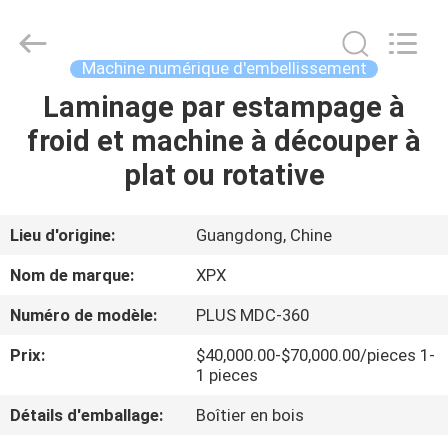
Shenzhen
XPX
Machinery
Equipment
Co.,
Machine numérique d'embellissement
Ltd..
All
Laminage par estampage à
À
Rights
Reserved.
froid et machine à découper à
LA
plat ou rotative
MAISON
PRODUITS
Lieu d'origine:
Guangdong, Chine
Nom de marque:
XPX
VIDÉOS
Numéro de modèle:
PLUS MDC-360
Prix:
$40,000.00-$70,000.00/pieces 1-
LE
1 pieces
SPECTACLE
Détails d'emballage:
Boîtier en bois
VR