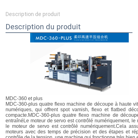
QUALITÉ
Description de produit
NOUS
Description du produit
CONTACTER
NOUVELLES
LES
AFFAIRES
PLAN
MDC-360 et plus
MDC-360-plus quatre flexo machine de découpe à haute vite
DU
numériques, qui offrent spot vamish, flexo et flatbed dé
compacte.MDC-360-plus quatre flexo machine de découpe
SITE
entraînéLe moteur de servo est contrôlé numériquement, le
le moteur de servo est contrôlé numériquement.Cela assur
moteurs avec des temps de précision et des étapes et répé
contrôle de la tension, une machine qui fonctionne très bien e