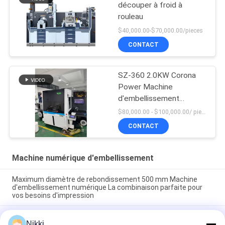
découper à froid à
rouleau
$40,000.00-$70,000.00/pieces
CONTACT
SZ-360 2.0KW Corona
Power Machine
d'embellissement
numérique
$80,000.00 - $100,000.00/ piece negotiable MOQ:1
CONTACT
Machine numérique d'embellissement
Maximum diamètre de rebondissement 500 mm Machine
d'embellissement numérique La combinaison parfaite pour
vos besoins d'impression
Le diamètre maximal de rebond de la machine
Nikki
d'embellissement numérique de 500 mm augmentez votre