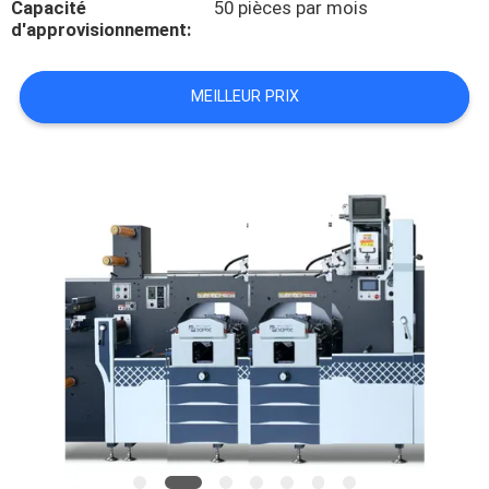
Capacité
50 pièces par mois
d'approvisionnement:
À
PROPOS
MEILLEUR PRIX
DE
NOUS
VISITE
DE
L'USINE
CONTRÔLE
DE
LA