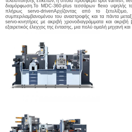
τελειοποίησης ετικετών, η οποία προσφέρει spot vamish, fl
διαμόρφωση.Το MDC-360-plus τεσσάρων flexo υψηλής τα
πλήρως servo-drivenΑρχίζοντας από το ξετυλίξιμο
συμπεριλαμβανομένου του αναστροφής και τα πάντα μεταξ
servo-κινητήρες με ακριβή χρονοδιαγράμματα και ακριβή 
εξαιρετικός έλεγχος της έντασης, μια πολύ ομαλή μηχανή και