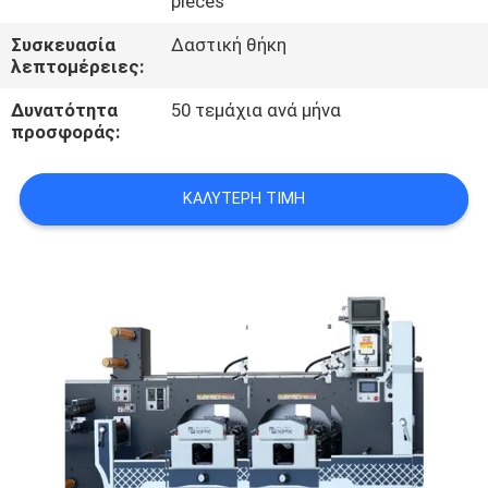
pieces
ΕΜΆΣ
Συσκευασία
Δαστική θήκη
λεπτομέρειες:
ΕΠΙΣΚΈΨΕΙΣ
Δυνατότητα
50 τεμάχια ανά μήνα
ΣΤΟ
προσφοράς:
ΕΡΓΟΣΤΆΣΙΟ
ΚΑΛΎΤΕΡΗ ΤΙΜΉ
ΈΛΕΓΧΟΣ
ΠΟΙΌΤΗΤΑΣ
ΕΠΙΚΟΙΝΩΝΉΣΤΕ
ΜΑΖΊ
ΜΑΣ
ΕΙΔΉΣΕΙΣ