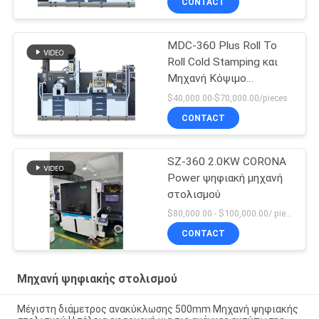
CONTACT
MDC-360 Plus Roll To
Roll Cold Stamping και
Μηχανή Κόψιμο
Περισσότερης Κλίμακας
$40,000.00-$70,000.00/pieces
CONTACT
SZ-360 2.0KW CORONA
Power ψηφιακή μηχανή
στολισμού
$80,000.00 - $100,000.00/ piece negotiable MOQ:1
CONTACT
Μηχανή ψηφιακής στολισμού
Μέγιστη διάμετρος ανακύκλωσης 500mm Μηχανή ψηφιακής