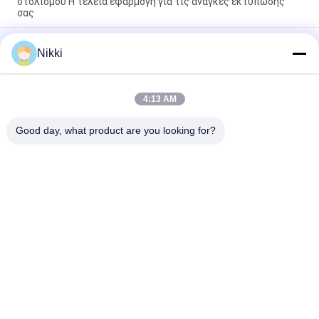
στολισμού Η τέλεια εφαρμογή για τις ανάγκες εκτύπωσης
σας
Μέγιστη διάμετρος ανακύκλωσης 500mm Μηχανή ψηφιακής
Nikki
στολίδωσης Ενισχύστε την παραγωγή σας με υψηλή
ταχύτητα και ισχύ CORONA
Μέγιστη διάμετρος ξετυλίγματος 500 mm
4:13 AM
Αυτοματοποιημένη μηχανή κοπής ετικέτας για την
κατασκευή λύσεων ετικέτας
Good day, what product are you looking for?
Λαϊκή κατηγορία
Όλα
Επίπεδης Βάσης 
Περιστροφική 
Τεμαχίζοντας 
Μηχανή Κοπής
Μηχανή
Τεμαχίζοντας 
Μηχανή Ψηφιακής 
Μηχανή Ετικετών 
Κοπής Και 
Λέιζερ
Εκτύπωσης
Μηχανή Ψηφιακής 
Μηχανή Εκτύπωσης 
Στολισμού
Μεταξιού