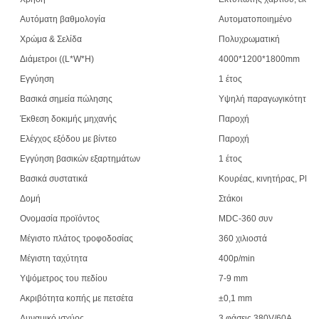
Αυτόματη βαθμολογία
Αυτοματοποιημένο
Χρώμα & Σελίδα
Πολυχρωματική
Διάμετροι ((L*W*H)
4000*1200*1800mm
Εγγύηση
1 έτος
Βασικά σημεία πώλησης
Υψηλή παραγωγικότητα
Έκθεση δοκιμής μηχανής
Παροχή
Ελέγχος εξόδου με βίντεο
Παροχή
Εγγύηση βασικών εξαρτημάτων
1 έτος
Βασικά συστατικά
Κουρέας, κινητήρας, PLC,
Δομή
Στάκοι
Ονομασία προϊόντος
MDC-360 συν
Μέγιστο πλάτος τροφοδοσίας
360 χιλιοστά
Μέγιστη ταχύτητα
400p/min
Υψόμετρος του πεδίου
7-9 mm
Ακριβότητα κοπής με πετσέτα
±0,1 mm
Δυναμικό ισχύος
3 φάσεις 380V/60A