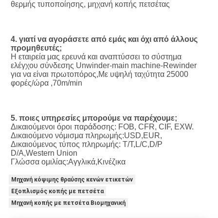
θερμής τυποποίησης, μηχανή κοπής πετσέτας
4. γιατί να αγοράσετε από εμάς και όχι από άλλους 
προμηθευτές;
Η εταιρεία μας ερευνά και αναπτύσσει το σύστημα 
ελέγχου σύνδεσης Unwinder-main machine-Rewinder 
για να είναι πρωτοπόρος,Με υψηλή ταχύτητα 25000 
φορές/ώρα ,70m/min
5. ποιες υπηρεσίες μπορούμε να παρέχουμε;
Δικαιούμενοι όροι παράδοσης: FOB, CFR, CIF, EXW.
Δικαιούμενο νόμισμα πληρωμής:USD,EUR,
Δικαιούμενος τύπος πληρωμής: T/T,L/C,D/P 
D/A,Western Union
Γλώσσα ομιλίας:Αγγλικά,Κινέζικα
Μηχανή κόψιμης θραύσης κενών ετικετών
Εξοπλισμός κοπής με πετσέτα
Μηχανή κοπής με πετσέτα Βιομηχανική