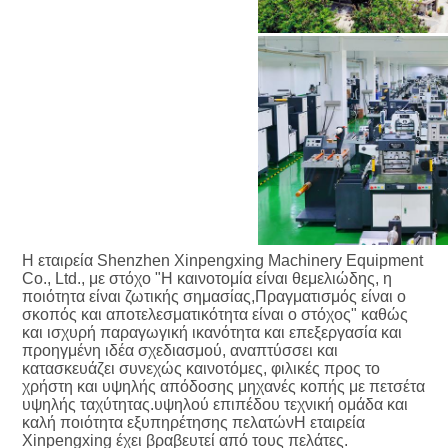
Η εταιρεία Shenzhen Xinpengxing Machinery Equipment 
Co., Ltd., με στόχο "Η καινοτομία είναι θεμελιώδης, η 
ποιότητα είναι ζωτικής σημασίας,Πραγματισμός είναι ο 
σκοπός και αποτελεσματικότητα είναι ο στόχος" καθώς 
και ισχυρή παραγωγική ικανότητα και επεξεργασία και 
προηγμένη ιδέα σχεδιασμού, αναπτύσσει και 
κατασκευάζει συνεχώς καινοτόμες, φιλικές προς το 
χρήστη και υψηλής απόδοσης μηχανές κοπής με πετσέτα 
υψηλής ταχύτητας.υψηλού επιπέδου τεχνική ομάδα και 
καλή ποιότητα εξυπηρέτησης πελατώνΗ εταιρεία 
Xinpengxing έχει βραβευτεί από τους πελάτες.