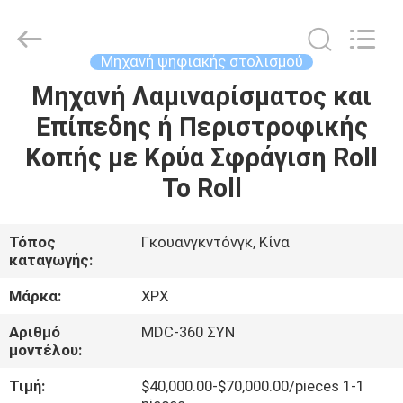
Shenzhen
XPX
Machinery
Equipment
Co.,
Μηχανή ψηφιακής στολισμού
Ltd..
All
Rights
Μηχανή Λαμιναρίσματος και
ΣΠΊΤΙ
Reserved.
Επίπεδης ή Περιστροφικής
ΠΡΟΪΌΝΤΑ
Κοπής με Κρύα Σφράγιση Roll
To Roll
ΒΊΝΤΕΟ
Τόπος
Γκουανγκντόνγκ, Κίνα
καταγωγής:
ΕΜΦΆΝΙΣΗ
VR
Μάρκα:
XPX
Αριθμό
MDC-360 ΣΥΝ
ΣΧΕΤΙΚΆ
μοντέλου:
ΜΕ
Τιμή:
$40,000.00-$70,000.00/pieces 1-1