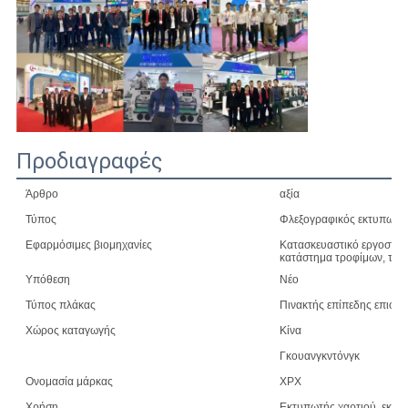
Προδιαγραφές
Άρθρο
αξία
Τύπος
Φλεξογραφικός εκτυπωτή
Εφαρμόσιμες βιομηχανίες
Κατασκευαστικό εργοστάσι
κατάστημα τροφίμων, τυπο
Υπόθεση
Νέο
Τύπος πλάκας
Πινακτής επίπεδης επιφάν
Χώρος καταγωγής
Κίνα
Γκουανγκντόνγκ
Ονομασία μάρκας
XPX
Χρήση
Εκτυπωτής χαρτιού, εκτυπ