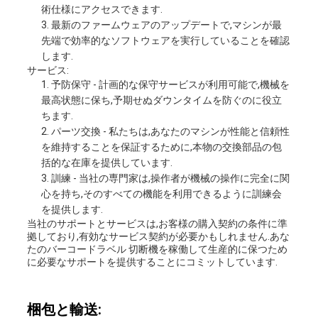
術仕様にアクセスできます.
最新のファームウェアのアップデートで,マシンが最
先端で効率的なソフトウェアを実行していることを確認
します.
サービス:
予防保守 - 計画的な保守サービスが利用可能で,機械を
最高状態に保ち,予期せぬダウンタイムを防ぐのに役立
ちます.
パーツ交換 - 私たちは,あなたのマシンが性能と信頼性
を維持することを保証するために,本物の交換部品の包
括的な在庫を提供しています.
訓練 - 当社の専門家は,操作者が機械の操作に完全に関
心を持ち,そのすべての機能を利用できるように訓練会
を提供します.
当社のサポートとサービスは,お客様の購入契約の条件に準
拠しており,有効なサービス契約が必要かもしれません.あな
たのバーコードラベル 切断機を稼働して生産的に保つため
に必要なサポートを提供することにコミットしています.
梱包と輸送: