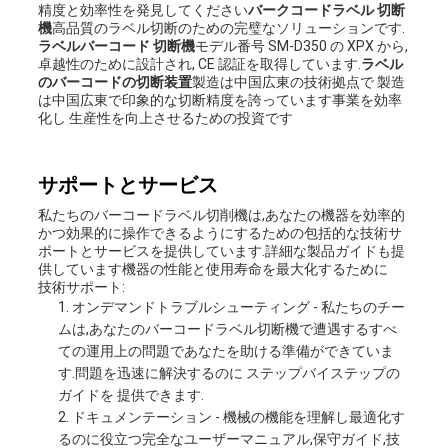
精度と効率性を発見してください
バークコードラベル 切断
機
高品質のラベル切断のための完璧なソリューションです.
ラベルバーコード 切断機
モデル番号 SM-D350 の XPX から,
卓越性のために設計され, CE 認証を取得しています.
ラベル
のバーコードの切断装置
製造は中国広東の技術拠点で 製造
は中国広東で印象的な切断精度を誇っています事業を効率
化し 生産性を向上させるための投資です
サポートとサービス
私たちのバーコードラベル切削機は,あなたの機器を効率的
かつ効果的に操作できるようにするための包括的な技術サ
ポートとサービスを提供しています.詳細な製品ガイドも提
供しています機器の性能と使用寿命を最大化するために
技術サポート:
オンデマンドトラブルシューティング - 私たちのチー
ムは,あなたのバーコードラベル切断機で遭遇するすべ
ての運用上の問題であなたを助ける準備ができていま
す.問題を迅速に解決するのに ステップバイステップの
ガイドを 提供できます.
ドキュメンテーション - 機械の機能を理解し最適化す
るのに役立つ完全なユーザーマニュアル,保守ガイド,技