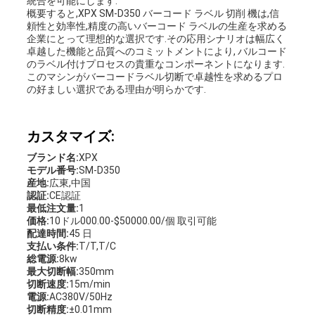
統合を可能にします.
概要すると,XPX SM-D350 バーコード ラベル 切削 機は,信
頼性と効率性,精度の高いバーコード ラベルの生産を求める
企業にとって理想的な選択です.その応用シナリオは幅広く
卓越した機能と品質へのコミットメントにより, バルコード
のラベル付けプロセスの貴重なコンポーネントになります.
このマシンがバーコードラベル切断で卓越性を求めるプロ
の好ましい選択である理由が明らかです.
カスタマイズ:
ブランド名:
XPX
モデル番号:
SM-D350
産地:
広東,中国
認証:
CE認証
最低注文量:
1
価格:
10ドル000.00-$50000.00/個 取引可能
配達時間:
45 日
支払い条件:
T/T,T/C
総電源:
8kw
最大切断幅:
350mm
切断速度:
15m/min
電源:
AC380V/50Hz
切断精度:
±0.01mm