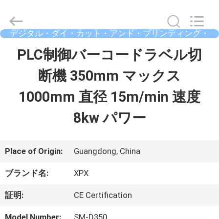
2023
-
2026
Shenzhen
デジタル・ダイ・カット・アンド・プリンティング・
XPX
マシン
Machinery
ホ
PLC制御バーコードラベル切
Equipment
Co.,
Ltd..
ー
断機 350mm マックス
All
Rights
ム
1000mm 直径 15m/min 速度
Reserved.
8kw パワー
製
品
Place of Origin:
Guangdong, China
ブランド名:
XPX
ビ
証明:
CE Certification
デ
Model Number:
SM-D350