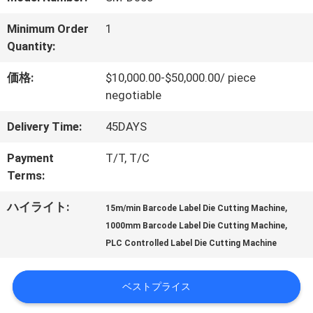
オ
Minimum Order
1
Quantity:
VR
価格:
$10,000.00-$50,000.00/ piece
シ
negotiable
ョ
Delivery Time:
45DAYS
ー
Payment
T/T, T/C
Terms:
わ
ハイライト:
,
15m/min Barcode Label Die Cutting Machine
,
1000mm Barcode Label Die Cutting Machine
た
PLC Controlled Label Die Cutting Machine
し
ベストプライス
た