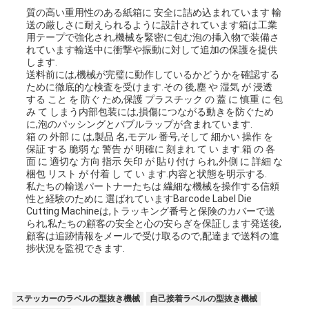
質の高い重用性のある紙箱に 安全に詰め込まれています 輸
送の厳しさに耐えられるように設計されています箱は工業
用テープで強化され,機械を緊密に包む泡の挿入物で装備さ
れています輸送中に衝撃や振動に対して追加の保護を提供
します.
送料前には,機械が完璧に動作しているかどうかを確認する
ために徹底的な検査を受けます.その 後,塵 や 湿気 が 浸透
する こと を 防ぐ ため,保護 プラスチック の 蓋 に 慎重 に 包
み て しまう内部包装には,損傷につながる動きを防ぐため
に,泡のパッシングとバブルラップが含まれています.
箱 の 外部 に は,製品 名,モデル 番号,そして 細かい 操作 を
保証 する 脆弱 な 警告 が 明確に 刻まれ て い ます.箱 の 各
面 に 適切な 方向 指示 矢印 が 貼り付け られ,外側 に 詳細 な
梱包 リスト が 付着 し て い ます.内容と状態を明示する.
私たちの輸送パートナーたちは 繊細な機械を操作する信頼
性と経験のために 選ばれていますBarcode Label Die
Cutting Machineは,トラッキング番号と保険のカバーで送
られ,私たちの顧客の安全と心の安らぎを保証します発送後,
顧客は追跡情報をメールで受け取るので,配達まで送料の進
捗状況を監視できます.
ステッカーのラベルの型抜き機械
自己接着ラベルの型抜き機械