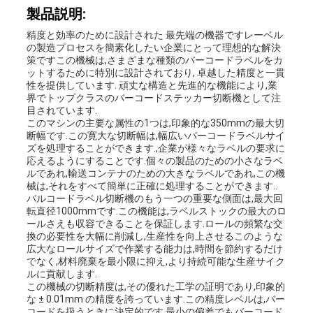
製品説明:
精度と効率のために設計された 最先端の機器ですレーベル
品
の製造プロセスを簡素化したい企業にとって理想的な解決
策ですこの機械は,さまざまな種類のバーコードラベルをカ
質
ットするために特別に設計されており, 卓越した精度と一貫
性を提供しています. 頑丈な構造と先進的な機能により,業
界でトップクラスのバーコードステッカー切断機として注
管
目されています.
このマシンの主要な属性の1つは,印象的な350mmの最大切
理
断幅です.この寛大な切断幅は,幅広いバーコードラベルサイ
ズを処理することができます.,企業が様々なラベルの要求に
応えるようにすることです.個々の製品のための小さなラベ
ルであれ,輸送コンテナのための大きなラベルであれ,この機
連
械は,それをすべて簡単に正確に処理することができます..
バルコードラベル切断機のもう一つの重要な側面は,最大回
絡
転直径1000mmです.この機能は,ラベルストックの最大のロ
ールさえも収容できることを保証します.ロールの頻繁な交
換の必要性を大幅に削減し,生産性を向上させるこのような
く
広大なロールサイズで作業する能力は,時間を節約するだけ
でなく,材料廃棄を最小限に抑え,より持続可能な生産サイク
だ
ルに貢献します.
この機械の切断精度は,その優れた工学の証明であり,印象的
な ± 0.01mm の精度を誇っています.この精度レベルは,バー
さ
コードを扱うときに決定的です.最小の偏差でもバーコード