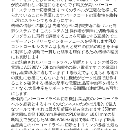
が読み取れない状態になるからです精度が高いバーコー
い
ド・ステッカー切断機は,すべてのラベルが正確な仕様に切
られていることを保証します.バークコードの完整性を維持
し,常にスキャンできるようにする.
機械の信頼性の核心は,先進的なPLC制御技術に基づいた制
ニ
御システムです.このシステムは,操作者が簡単に切断作業を
プログラムし,飛行で調整することを可能にする直感的でユ
ュ
ーザーフレンドリーなインターフェースを提供しますPLC
コントロール システムは,切断刃と材料の供給の動きを正確
に制御し,各切断で一貫した結果を確保するため,機械の精度
ー
にも貢献します.
この洗練されたバーコードラベル 切断とトリミング機器の
ス
電源は AC380V / 50Hzの信頼性の高い電源です.この電源仕
様は,産業環境に適しています.工場設定でよく見られる電力
の変動に敏感にならないように,機械がピーク性能で動作す
ることを確保する.機械の堅牢な電源は,品質や効率を損なう
事
ことなく,大量生産をサポートする長期間の連続運転も可能
にします.
全体的に,バーコードラベル切断機は,高品質のバーコードラ
件
ベルを必要とするすべてのビジネスのための汎用的で強力
なツールです.それは最大切断幅を組み合わせます 350mm,
最大回転直径 1000mm最先端のPLC制御と ±0.01mmの切
断精度で 安定したAC380V/50Hz電源で動いています医薬
地
品産業このバーコードラベル 切断とトリミング機器は,最も
厳しいラベルタスクを簡単かつ信頼性を持って満たすため