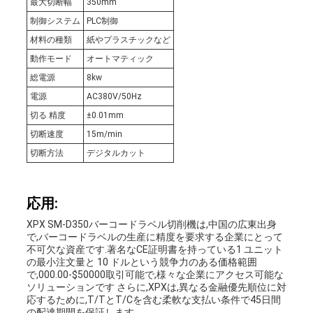
最大切断幅
350mm
ー
制御システム
PLC制御
材料の種類
紙やプラスチックなど
動作モード
オートマティック
総電源
8kw
電源
AC380V/50Hz
切る 精度
±0.01mm
切断速度
15m/min
切断方法
デジタルカット
応用:
XPX SM-D350バーコードラベル切削機は,中国の広東出身
で,バーコードラベルの生産に精度を要求する企業にとって
不可欠な資産です.著名なCE証明書を持っている1 ユニット
の最小注文量と 10 ドルという競争力のある価格範囲
で,000.00-$50000取引可能で,様々な企業にアクセス可能な
ソリューションです さらに,XPXは,異なる金融優先順位に対
応するために,T/TとT/Cを含む柔軟な支払い条件で45日間
の配達期間を保証します..