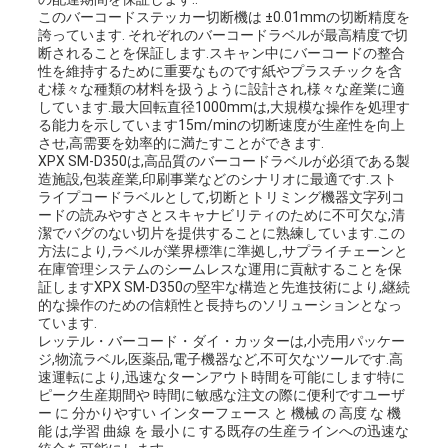
このバーコードステッカー切断機は ±0.01mmの切断精度を
誇っています. それぞれのバーコードラベルが最高精度で切
断されることを保証します.スキャン中にバーコードの整合
性を維持するために重要なものです紙やプラスチックを含
む様々な種類の材料を扱うように設計され,様々な産業に適
しています.最大回転直径1000mmは,大規模な操作を処理す
る能力を示しています15m/minの切断速度が生産性を向上
させ,高需要を効率的に満たすことができます.
XPX SM-D350は,高品質のバーコードラベルが必須である製
造施設,包装産業,印刷事業などのシナリオに最適です.スト
ライプコードラベルとして,切断とトリミング機器文字列コ
ードの読みやすさとスキャナビリティのために不可欠な,清
潔でバグのない切片を提供することに熟練しています.この
方法により,ラベルが業界標準に準拠し,サプライチェーンと
在庫管理システムのシームレスな運用に貢献することを保
証しますXPX SM-D350の堅牢な構造と先進技術により,継続
的な操作のための信頼性と長持ちのソリューションとなっ
ています.
レッテル・バーコード・ダイ・カッターは,小売用パッケー
ジ,物流ラベル,医薬品,電子機器など,不可欠なツールです.高
速運転により,迅速なターンアウト時間を可能にします特に
ピーク生産期間や 時間に敏感な注文の際に便利ですユーザ
ー に 分かりやすい インターフェース と 機械 の 高度 な 機
能 は,学習 曲線 を 最小 に する既存の生産ラインへの迅速な