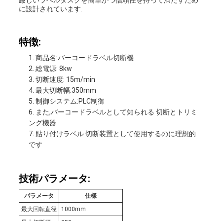
図
に設計されています.
特徴:
プ
商品名:バーコードラベル切断機
ラ
総電源: 8kw
切断速度: 15m/min
イ
最大切断幅:350mm
制御システム:PLC制御
バ
また,バーコードラベルとして知られる 切断とトリミ
ング機器
シ
貼り付けラベル 切断装置として使用するのに理想的
です
ー
ポ
技術パラメータ:
リ
パラメータ
仕様
最大回転直径
1000mm
シ