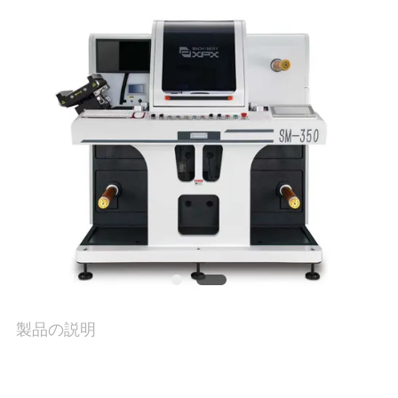
ち
に
つ
い
て
工
場
ツ
製品の説明
ア
ー