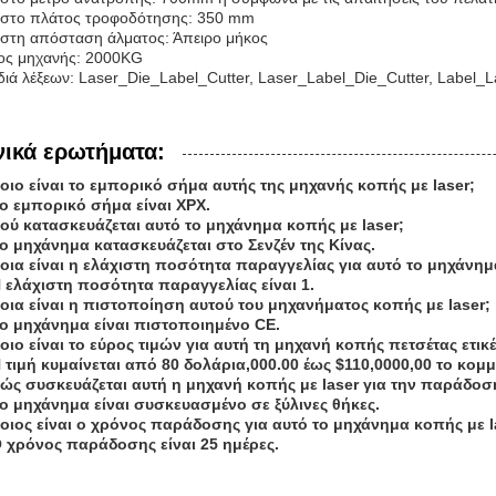
ιστο πλάτος τροφοδότησης: 350 mm
ιστη απόσταση άλματος: Άπειρο μήκος
ος μηχανής: 2000KG
διά λέξεων: Laser_Die_Label_Cutter, Laser_Label_Die_Cutter, Label_
νικά ερωτήματα:
Ποιο είναι το εμπορικό σήμα αυτής της μηχανής κοπής με laser;
Το εμπορικό σήμα είναι XPX.
Πού κατασκευάζεται αυτό το μηχάνημα κοπής με laser;
Το μηχάνημα κατασκευάζεται στο Σενζέν της Κίνας.
Ποια είναι η ελάχιστη ποσότητα παραγγελίας για αυτό το μηχάνημ
Η ελάχιστη ποσότητα παραγγελίας είναι 1.
Ποια είναι η πιστοποίηση αυτού του μηχανήματος κοπής με laser;
Το μηχάνημα είναι πιστοποιημένο CE.
οιο είναι το εύρος τιμών για αυτή τη μηχανή κοπής πετσέτας ετικέ
Η τιμή κυμαίνεται από 80 δολάρια,000.00 έως $110,0000,00 το κομμ
Πώς συσκευάζεται αυτή η μηχανή κοπής με laser για την παράδοσ
Το μηχάνημα είναι συσκευασμένο σε ξύλινες θήκες.
Ποιος είναι ο χρόνος παράδοσης για αυτό το μηχάνημα κοπής με l
Ο χρόνος παράδοσης είναι 25 ημέρες.