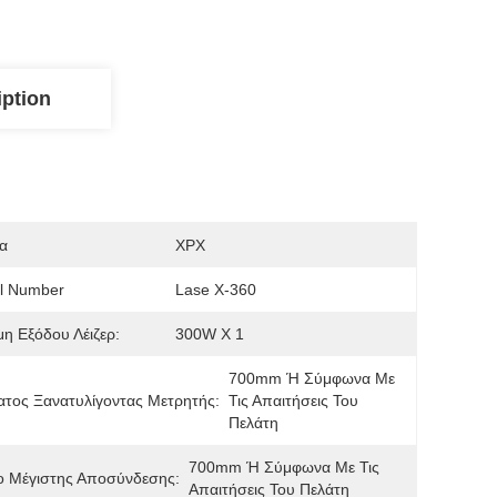
iption
α
XPX
l Number
Lase X-360
η Εξόδου Λέιζερ:
300W X 1
700mm Ή Σύμφωνα Με 
τος Ξανατυλίγοντας Μετρητής:
Τις Απαιτήσεις Του 
Πελάτη
700mm Ή Σύμφωνα Με Τις 
ο Μέγιστης Αποσύνδεσης:
Απαιτήσεις Του Πελάτη