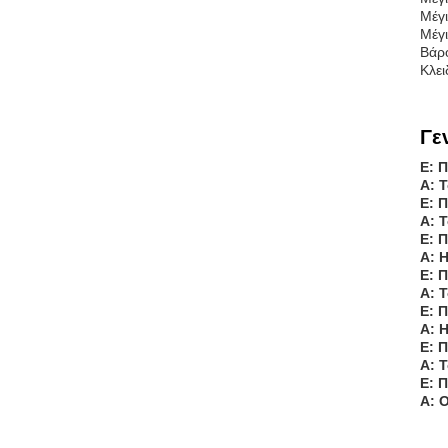
Μέγ
Μέγ
Βάρ
Κλει
Γε
Ε: 
Α: 
Ε: 
Α: 
Ε: 
Α: 
Ε: 
Α: 
Ε: Π
Α: 
Ε: 
Α: 
Ε: 
Α: 