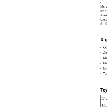
οποι
Με τ
αποτ
Ανακ
Lase
ότι 
Χα
Ον
Δι
Μέ
Μέ
Βά
Τρ
Τε
Δύν
Βάρ