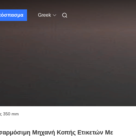
πόσπασμα
Greek
ής 350 mm
σαρμόσιμη Μηχανή Κοπής Ετικετών Με