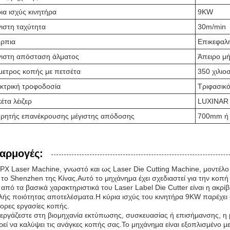
ια ισχύς κινητήρα
9KW
ιστη ταχύτητα
30m/min
ρπια
Επικεφαλ
ιστη απόσταση άλματος
Άπειρο μ
μετρος κοπής με πετσέτα
350 χιλιο
κτρική τροφοδοσία
Τριφασικ
κέτα λέιζερ
LUXINAR 
ρητής επανέκρουσης μέγιστης απόδοσης
700mm ή 
αρμογές:
PX Laser Machine, γνωστό και ως Laser Die Cutting Machine, μοντέλο
το Shenzhen της Κίνας.Αυτό το μηχάνημα έχει σχεδιαστεί για την κοπή α
από τα βασικά χαρακτηριστικά του Laser Label Die Cutter είναι η ακρί
ής ποιότητας αποτελέσματα.Η κύρια ισχύς του κινητήρα 9KW παρέχει σ
ορες εργασίες κοπής.
 εργάζεστε στη βιομηχανία εκτύπωσης, συσκευασίας ή επισήμανσης, η μ
εί να καλύψει τις ανάγκες κοπής σας.Το μηχάνημα είναι εξοπλισμένο με