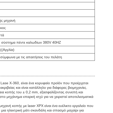
ής μηχανή
ήκος
στά
ό σύστημα πέντε καλωδίων 380V 40HZ
((Αγγλία)
σύμφωνα με τις απαιτήσεις του πελάτη
 Lase X-360, είναι ένα κορυφαίο προϊόν που προέρχεται
κριβείας και είναι κατάλληλο για διάφορες βιομηχανίες.
βεια κοπής του ± 0,2 mm, εξασφαλίζοντας συνεπή και
το μηχάνημα επαρκή ισχύ για να χειριστεί αποτελεσματικά
ηχανή κοπής με laser XPX είναι ένα ευέλικτο εργαλείο που
 μια ηλεκτρική μάτι σκανδάλη και σπασμό μαχαίρι για