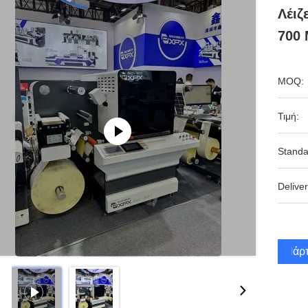
Λέιζ
700
MOQ:
Τιμή:
Standa
Deliver
Πάρτ