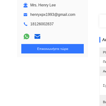
Mrs. Henry Lee
henryxpx1993@gmail.com
18126002837
Λ
Επικοινωνήστε τώρα
Pl
Π
Α
Σ
Β