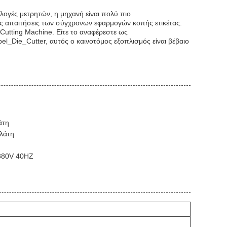
ιλογές μετρητών, η μηχανή είναι πολύ πιο
τις απαιτήσεις των σύγχρονων εφαρμογών κοπής ετικέτας.
 Cutting Machine. Είτε το αναφέρεστε ως
_Die_Cutter, αυτός ο καινοτόμος εξοπλισμός είναι βέβαιο
άτη
ελάτη
 380V 40HZ