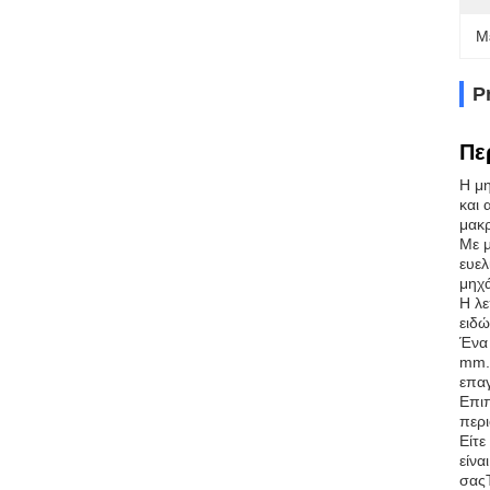
Μ
P
Πε
Η μη
και 
μακρ
Με μ
ευελ
μηχά
Η λε
ειδώ
Ένα 
mm.Α
επαγ
Επιπ
περι
Είτε
είνα
σαςΤ