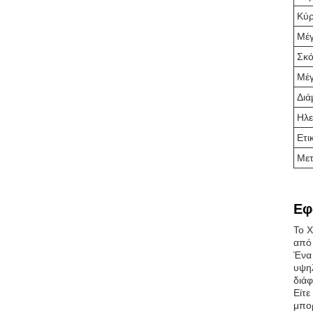
Κύρ
Μέγ
Σκό
Μέγ
Διά
Ηλε
Ετι
Μετ
Εφ
Το X
από 
Ένα 
υψηλ
διάφ
Είτε
μπορ