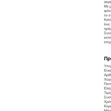
ακρι
Με μ
φιλο
το ο
Κατά
έως 
ημέρ
Συνο
κοπή
επιχ
Πρ
Υπηρ
Ετικ
Αριθ
Χώρ
Πισ
Ελάχ
Τιμή
Συσκ
Χρό
Κύρι
Μέγι