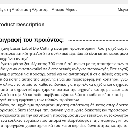
έγιστη Απόσταση Άλματος:
Άπειρο Μήκος
Μέγισ
roduct Description
ριγραφή του προϊόντος:
χανή Laser Label Die Cutting είναι μια πρωτοποριακή λύση σχεδιασμένη
αποτελεσματικότητα.Αυτό το ανθεκτικό εξοπλισμό είναι κατασκευασμένο γ
οχρόνια αντοχή..
έγιστο μέτρο ξετυλίγματος 700 mm ή σύμφωνα με τις απαιτήσεις των π
ιξία για να ανταποκριθεί σε διαφορετικές ανάγκες παραγωγής.Είτε εργάζ
νημα μπορεί να προσαρμοστεί για να ανταποκριθεί στις ειδικές σας απα
πίδα κοπής αυτής της μηχανής είναι μια περιστρεφόμενη κοπτήρα, γνωσ
ν υλικών.το οποίο το καθιστά ιδανικό για περίπλοκα σχέδια και σχήματα
από τα σημαντικότερα χαρακτηριστικά της μηχανής κοπής με laser label 
υτό το υψηλό επίπεδο ακρίβειας εξασφαλίζει ότι κάθε ετικέτα κοπεί με
γελματική εμφάνιση των τελικών προϊόντων.
λέον, το μηχάνημα προσφέρει μέγιστη απόσταση άλματος απεριόριστο
ορισμούς.διότι εξαλείφει την ανάγκη για συχνές διακοπές και προσαρμο
 ασχολείστε με την εκτύπωση προσαρμοσμένων ετικετών, αυτοκόλλητων
ι ένα ευέλικτο εργαλείο που μπορεί να εξορθολογίσει την παραγωγική σ
α προηγμένα χαρακτηριστικά του και οι ακριβείς δυνατότητες κοπής το