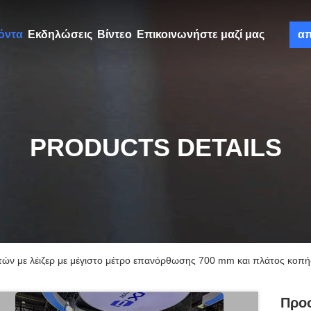
όντα
Εκδηλώσεις
Βίντεο
Επικοινωνήστε μαζί μας
α
PRODUCTS DETAILS
τών με λέιζερ με μέγιστο μέτρο επανόρθωσης 700 mm και πλάτος κοπ
Προ