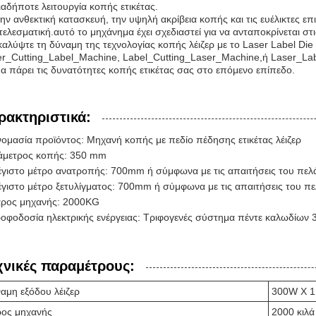
αδήποτε λειτουργία κοπής ετικέτας.
ην ανθεκτική κατασκευή, την υψηλή ακρίβεια κοπής και τις ευέλικτες επ
ελεσματική.αυτό το μηχάνημα έχει σχεδιαστεί για να ανταποκρίνεται σ
αλύψτε τη δύναμη της τεχνολογίας κοπής λέιζερ με το Laser Label Die
r_Cutting_Label_Machine, Label_Cutting_Laser_Machine,ή Laser_Label
θα πάρει τις δυνατότητες κοπής ετικέτας σας στο επόμενο επίπεδο.
ρακτηριστικά:
ομασία προϊόντος: Μηχανή κοπής με πεδίο πέδησης ετικέτας λέιζερ
άμετρος κοπής: 350 mm
γιστο μέτρο ανατροπής: 700mm ή σύμφωνα με τις απαιτήσεις του πελ
γιστο μέτρο ξετυλίγματος: 700mm ή σύμφωνα με τις απαιτήσεις του π
ρος μηχανής: 2000KG
οφοδοσία ηλεκτρικής ενέργειας: Τριφογενές σύστημα πέντε καλωδίων
χνικές παραμέτρους:
αμη εξόδου λέιζερ
300W X 1
ος μηχανής
2000 κιλά