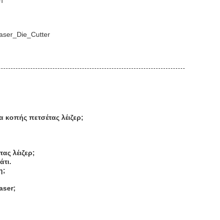
Laser_Die_Cutter
α κοπής πετσέτας λέιζερ;
τας λέιζερ;
άτι.
η;
aser;