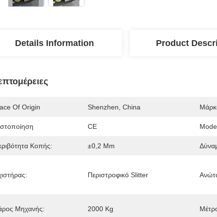
Details Information
Product Descr
επτομέρειες
ace Of Origin
Shenzhen, China
Μάρκ
ιστοποίηση
CE
Mode
κριβότητα Κοπής:
±0,2 Mm
Δύναμ
χιστήρας:
Περιστροφικό Slitter
Ανώτα
άρος Μηχανής:
2000 Kg
Μέτρ