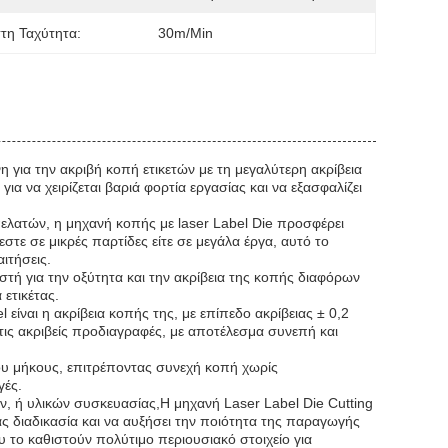
τη Ταχύτητα:
30m/min
 για την ακριβή κοπή ετικετών με τη μεγαλύτερη ακρίβεια
ια να χειρίζεται βαριά φορτία εργασίας και να εξασφαλίζει
ελατών, η μηχανή κοπής με laser Label Die προσφέρει
εστε σε μικρές παρτίδες είτε σε μεγάλα έργα, αυτό το
ιτήσεις.
τή για την οξύτητα και την ακρίβεια της κοπής διαφόρων
 ετικέτας.
είναι η ακρίβεια κοπής της, με επίπεδο ακρίβειας ± 0,2
 τις ακριβείς προδιαγραφές, με αποτέλεσμα συνεπή και
υ μήκους, επιτρέποντας συνεχή κοπή χωρίς
γές.
, ή υλικών συσκευασίας,Η μηχανή Laser Label Die Cutting
ας διαδικασία και να αυξήσει την ποιότητα της παραγωγής
υ το καθιστούν πολύτιμο περιουσιακό στοιχείο για