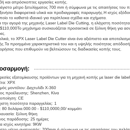
βή και απρόσκοπτες εργασίες κοπής.
έγιστο μέτρο ξετυλίγματος 700 mm ή σύμφωνα με τις απαιτήσεις του πε
ξενήσει διαφορετικά υλικά και προδιαγραφές παραγωγής.Η ισχύς εξόδου
ποίο το καθιστά ιδανικό για περίπλοκα σχέδια και σχήματα.
 την αγορά της μηχανής Laser Label Die Cutting, η ελάχιστη ποσότητα π
$110,000Το μηχάνημα συσκευάζεται προσεκτικά σε ξύλινη θήκη για ασ
ες.
λικά, το XPX Laser Label Die Cutter είναι ένα αξιόπιστο και αποτελεσμ
ς.Τα προηγμένα χαρακτηριστικά του και η υψηλής ποιότητας απόδοσή τ
ειρήσεις που επιθυμούν να βελτιώσουν τις διαδικασίες κοπής τους.
οσαρμογή:
εσίες εξατομίκευσης προϊόντων για τη μηχανή κοπής με laser die labe
έτα: XPX
μός μοντέλου: Δαχτυλίδι X-360
ος προέλευσης: Shenzhen, Κίνα
τοποίηση: CE
ιστη ποσότητα παραγγελίας: 1
: 80 δολάρια.000.00 - $110,0000,00/ κομμάτι
ευασία: ξύλινη θήκη
νος παράδοσης: 25 ημέρες
α ισχύς κινητήρα: 9KW
στο μέτρο ανατροπής: 700mm ή σύμφωνα με τις απαιτήσεις του πελάτ